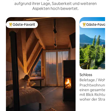
aufgrund ihrer Lage, Sauberkeit und weiteren
Aspekten hoch bewertet.
Gäste-Favorit
Gäste-Favorit
Beliebter Gäste-Favorit.
Beliebter Gäste-F
Schloss
Beletage / Wohnun
Meran
Prachtwohnung in 
einen gesamten Fl
mit Blick Richtung
woher der Strass
Belvedere" kommt,
beim Blick aus ein