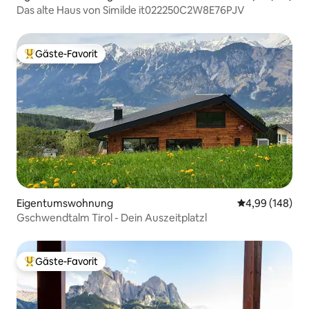
Das alte Haus von Similde it022250C2W8E76PJV
Gäste-Favorit
Beliebter Gäste-Favorit.
Eigentumswohnung
Durchschnittli
4,99 (148)
Gschwendtalm Tirol - Dein Auszeitplatzl
Gäste-Favorit
Beliebter Gäste-Favorit.