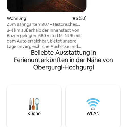
einem der schönst
Rande von Obermai
Fussentfernung - 
Wohnung
Durchschnittliche Bewertun
5 (30)
Blumen, Wiesen u
Zum Bahngarten1907 – Historisches
Wohnung hat 130m2
Bahnhofsgebäude mit Panoramablick
ausgestattet mit 
3-4 km außerhalb der Innenstadt von
Parkettboden un
Bozen gelegen. 680 m ü.d.M. NUR mit
Küche, die Benutz
dem Auto erreichbar, bietet unsere
inbegriffen.
Lage unvergleichliche Ausblicke und
Beliebte Ausstattung in
Zugang zu Outdoor-Aktivitäten.
Entfliehe dem Chaos des Stadtlebens
Ferienunterkünften in der Nähe von
und tanke neue Energie mit einem
Obergurgl-Hochgurgl
Aufenthalt in unserer gemütlichen
Berghütte. Wache mit einem
atemberaubenden Blick auf die
Dolomiten und dem Zwitschern der
Vögel auf. Genieße Wandern, Radfahren
und die Erkundung von UNESCO-
Naturdenkmälern. Trinke Wein auf dem
Balkon unter einem Sternenhimmel. Im
Preis ist die Ritten-Karte enthalten (!)
Küche
WLAN