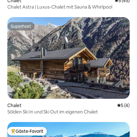
Chalet
Durchschn
5 (45)
Chalet Astra | Luxus-Chalet mit Sauna & Whirlpool
Superhost
Superhost
Chalet
Durchsch
5 (4)
Sölden Ski In und Ski Out im eigenen Chalet
Gäste-Favorit
Beliebter Gäste-Favorit.