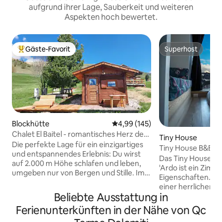
aufgrund ihrer Lage, Sauberkeit und weiteren
Aspekten hoch bewertet.
Gäste-Favorit
Superhost
Beliebter Gäste-Favorit.
Superhost
Blockhütte
Durchschnittliche Bewertung: 4
4,99 (145)
Chalet El Baitel - romantisches Herz der
Tiny House
Alpe Lusia
Die perfekte Lage für ein einzigartiges
Tiny House B&B Gia
und entspannendes Erlebnis: Du wirst
Das Tiny House des
auf 2.000 m Höhe schlafen und leben,
'Ardo ist ein Zimm
umgeben nur von Bergen und Stille. Im
Eigenschaften. Es 
Chalet findest du alle Annehmlichkeiten
einer herrlichen N
(Whirlpool, Sauna, Küchenzeile, LCD-
Beliebte Ausstattung in
Blick auf die Berge
Fernseher) und von der Terrasse aus
des Ardo-Baches.
Ferienunterkünften in der Nähe von Qc
kannst du den atemberaubenden Blick
ermöglicht es Ihne
auf die Lagorai-Kette und die Pale di San