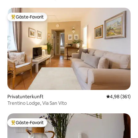
Gäste-Favorit
Beliebter Gäste-Favorit.
Privatunterkunft
Durchschnittli
4,98 (361)
Trentino Lodge, Via San Vito
Gäste-Favorit
Beliebter Gäste-Favorit.