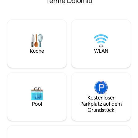
Terme Dolomiti
und die atembera
Martino Group genießen. Es ist aus
genießen. Die Einr
duftendem Kiefernholz gefertigt und
konzipiert, dass si
bis ins kleinste Detail sorgfältig
einem Mini-Haus e
eingerichtet. Schnüre deine
Raum ist mit alle
Wanderschuhe, begib dich auf ein
ausgestattet: gr
Abenteuer und genieße am Ende die
Flachbildfernsehe
Kombination aus Sauna und Whirlpool!
Panoramaterrasse 
(gemeinsam)
Küche
WLAN
Kostenloser
Pool
Parkplatz auf dem
Grundstück