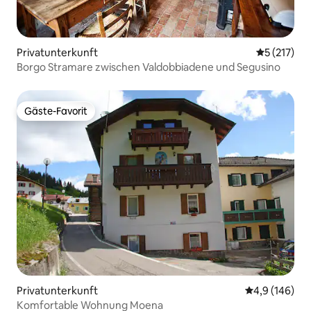
Privatunterkunft
Durchschni
5 (217)
Borgo Stramare zwischen Valdobbiadene und Segusino
Gäste-Favorit
Gäste-Favorit
Privatunterkunft
Durchschnitt
4,9 (146)
Komfortable Wohnung Moena