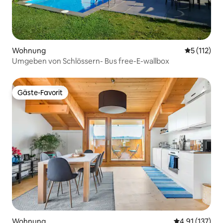
Wohnung
Durchschni
5 (112)
Umgeben von Schlössern- Bus free-E-wallbox
Gäste-Favorit
Gäste-Favorit
Wohnung
Durchschnittl
4,91 (137)