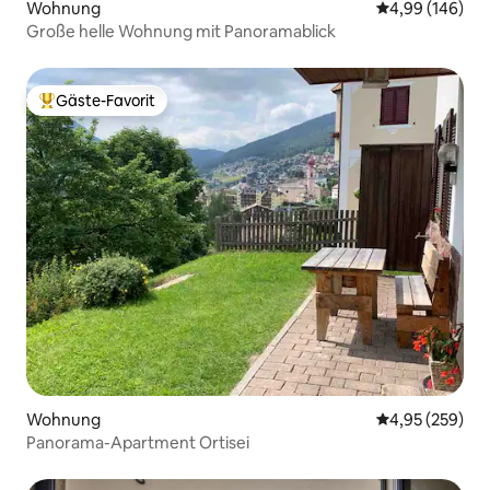
Wohnung
Durchschnittli
4,99 (146)
Große helle Wohnung mit Panoramablick
Gäste-Favorit
Beliebter Gäste-Favorit.
Wohnung
Durchschnittli
4,95 (259)
Panorama-Apartment Ortisei