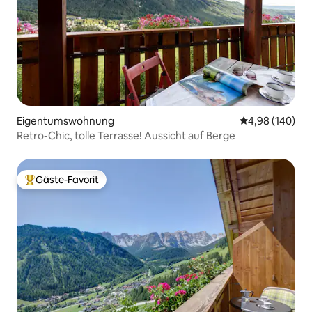
Eigentumswohnung
Durchschnittli
4,98 (140)
Retro-Chic, tolle Terrasse! Aussicht auf Berge
Gäste-Favorit
Beliebter Gäste-Favorit.