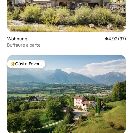
Wohnung
Durchschnitt
4,92 (37)
Buffaure a parte
Gäste-Favorit
Beliebter Gäste-Favorit.