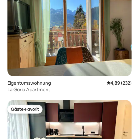
Eigentumswohnung
Durchschnittli
4,89 (232)
La Goria Apartment
Gäste-Favorit
Gäste-Favorit