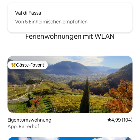
Val di Fassa
Von 5 Einheimischen empfohlen
Ferienwohnungen mit WLAN
Gäste-Favorit
Beliebter Gäste-Favorit.
Eigentumswohnung
Durchschnittli
4,99 (104)
App. Reiterhof