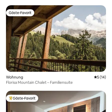
Gäste-Favorit
Gäste-Favorit
Wohnung
Durchschn
5 (14)
Florisa Mountain Chalet – Familiensuite
Gäste-Favorit
Beliebter Gäste-Favorit.