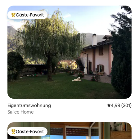
Gäste-Favorit
Beliebter Gäste-Favorit.
Eigentumswohnung
Durchschnittli
4,99 (201)
Salice Home
Gäste-Favorit
Beliebter Gäste-Favorit.