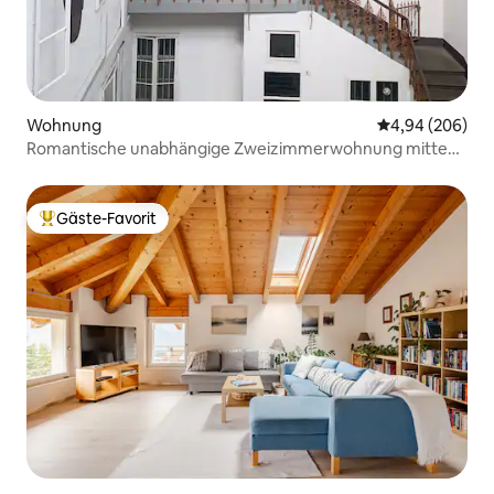
Wohnung
Durchschnittli
4,94 (206)
Romantische unabhängige Zweizimmerwohnung mitten
im Zentrum
Gäste-Favorit
Beliebter Gäste-Favorit.