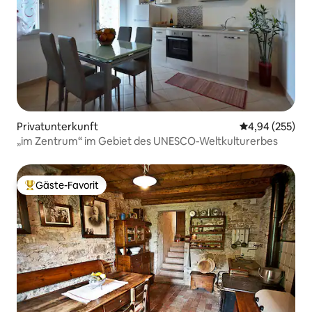
Privatunterkunft
Durchschnittli
4,94 (255)
„im Zentrum“ im Gebiet des UNESCO-Weltkulturerbes
Gäste-Favorit
Beliebter Gäste-Favorit.