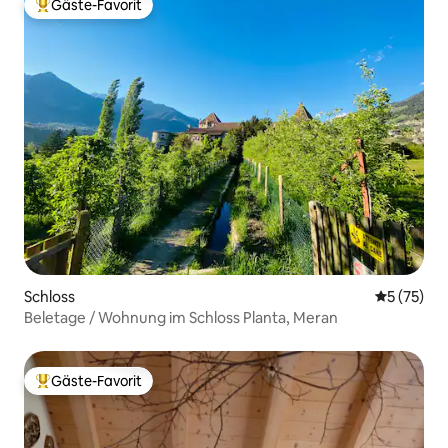
Gäste-Favorit
Beliebter Gäste-Favorit.
Schloss
Durchschn
5 (75)
Beletage / Wohnung im Schloss Planta, Meran
Gäste-Favorit
Beliebter Gäste-Favorit.