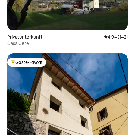
Privatunterkunft
Durchschnittli
4,94 (142)
Casa Cere
Gäste-Favorit
Beliebter Gäste-Favorit.