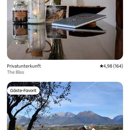
Privatunterkunft
Durchschnittli
4,98 (164)
The Bliss
Gäste-Favorit
Gäste-Favorit