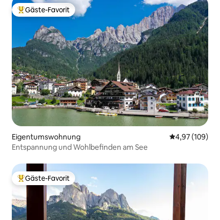
Gäste-Favorit
Beliebter Gäste-Favorit.
Eigentumswohnung
Durchschnittli
4,97 (109)
Entspannung und Wohlbefinden am See
Gäste-Favorit
Beliebter Gäste-Favorit.