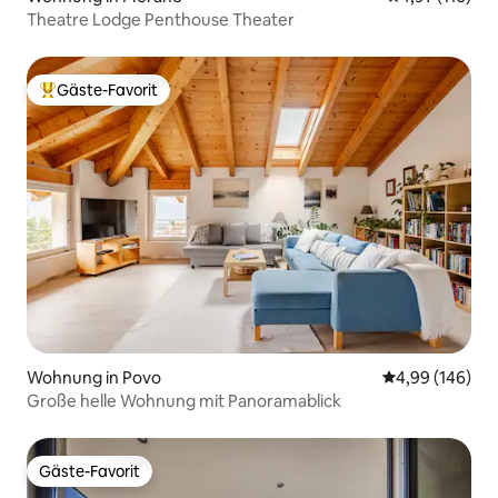
Theatre Lodge Penthouse Theater
Gäste-Favorit
Beliebter Gäste-Favorit.
Wohnung in Povo
Durchschnittli
4,99 (146)
Große helle Wohnung mit Panoramablick
Gäste-Favorit
Gäste-Favorit