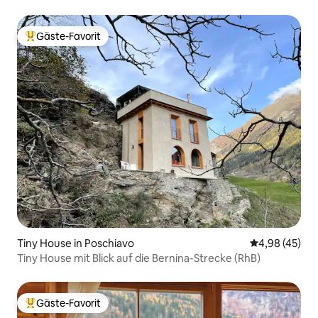
Gäste-Favorit
Beliebter Gäste-Favorit.
Tiny House in Poschiavo
Durchschnittl
4,98 (45)
Tiny House mit Blick auf die Bernina-Strecke (RhB)
Gäste-Favorit
Beliebter Gäste-Favorit.