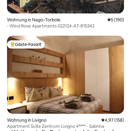
Wohnung in Nago–Torbole
Durchschnit
5 (190)
- Wind Rose Apartments 022124-AT-815342
Gäste-Favorit
Beliebter Gäste-Favorit.
Wohnung in Livigno
Durchschnittl
4,97 (158)
Apartment Suite Zentrum Livigno 4**** - Sabrina