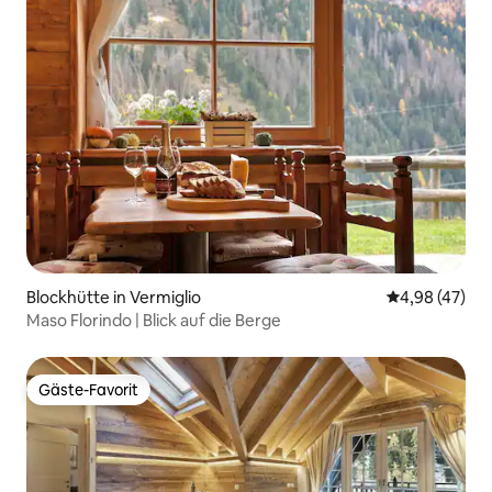
Blockhütte in Vermiglio
Durchschnittl
4,98 (47)
Maso Florindo | Blick auf die Berge
Gäste-Favorit
Gäste-Favorit