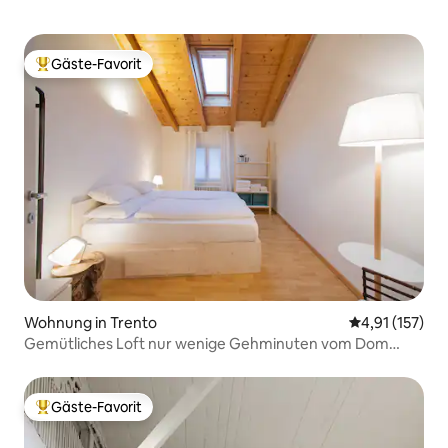
Gäste-Favorit
Beliebter Gäste-Favorit.
Wohnung in Trento
Durchschnittl
4,91 (157)
Gemütliches Loft nur wenige Gehminuten vom Dom
entfernt – Il Blu
Gäste-Favorit
Beliebter Gäste-Favorit.