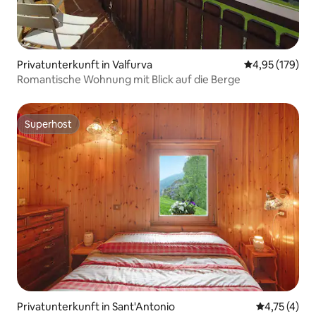
Privatunterkunft in Valfurva
Durchschnittl
4,95 (179)
Romantische Wohnung mit Blick auf die Berge
Superhost
Superhost
Privatunterkunft in Sant'Antonio
Durchschnit
4,75 (4)