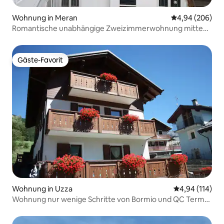
Wohnung in Meran
Durchschnittli
4,94 (206)
Romantische unabhängige Zweizimmerwohnung mitten
im Zentrum
Gäste-Favorit
Gäste-Favorit
Wohnung in Uzza
Durchschnittl
4,94 (114)
Wohnung nur wenige Schritte von Bormio und QC Terme
entfernt