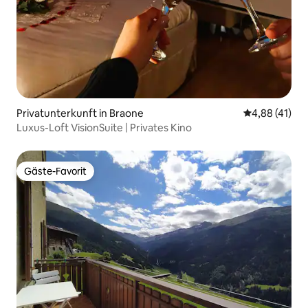
Privatunterkunft in Braone
Durchschnitt
4,88 (41)
Luxus-Loft VisionSuite | Privates Kino
Gäste-Favorit
Gäste-Favorit