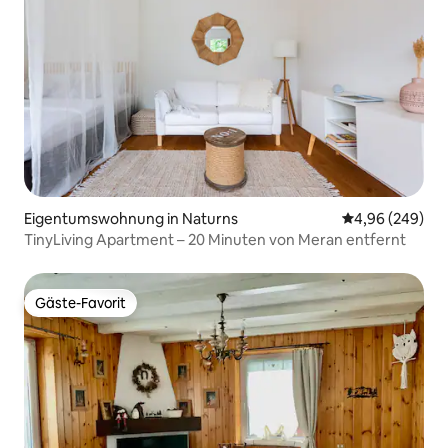
Eigentumswohnung in Naturns
Durchschnittli
4,96 (249)
TinyLiving Apartment – 20 Minuten von Meran entfernt
Gäste-Favorit
Gäste-Favorit