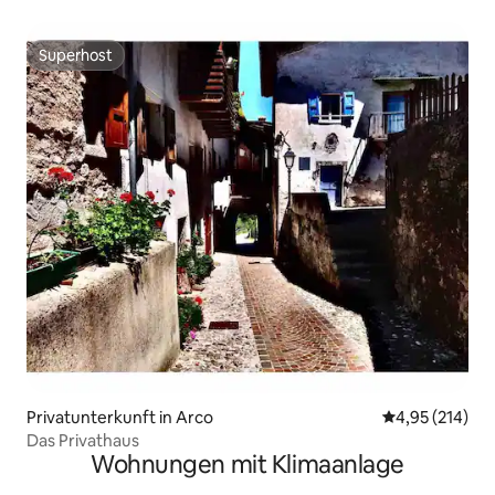
Superhost
Superhost
Privatunterkunft in Arco
Durchschnittl
4,95 (214)
Das Privathaus
Wohnungen mit Klimaanlage