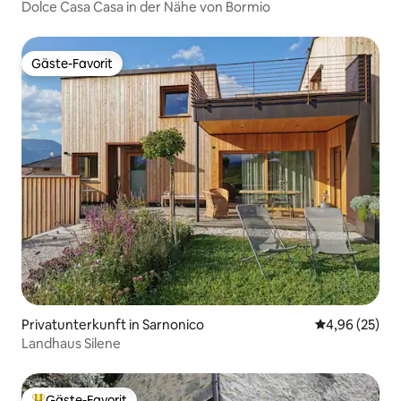
Dolce Casa Casa in der Nähe von Bormio
Gäste-Favorit
Gäste-Favorit
Privatunterkunft in Sarnonico
Durchschnittl
4,96 (25)
Landhaus Silene
Gäste-Favorit