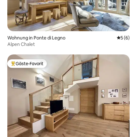
Wohnung in Ponte di Legno
Durchschn
5 (6)
Alpen Chalet
Gäste-Favorit
Beliebter Gäste-Favorit.