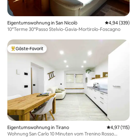
Eigentumswohnung in San Nicolò
Durchschnittli
4,94 (339)
10“Terme 30“Passo Stelvio-Gavia-Mortirolo-Foscagno
Gäste-Favorit
Beliebter Gäste-Favorit.
Eigentumswohnung in Tirano
Durchschnittl
4,97 (115)
Wohnung San Carlo 10 Minuten vom Trenino Rosso