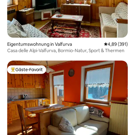
Eigentumswohnung in Valfurva
Durchschnittli
4,89 (391)
Casa delle Alpi-Valfurva, Bormio-Natur, Sport & Thermen
Gäste-Favorit
Beliebter Gäste-Favorit.