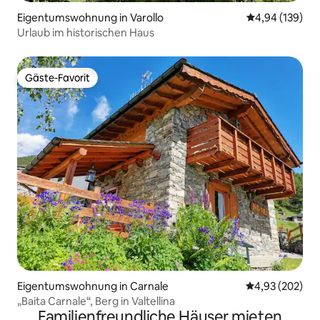
Eigentumswohnung in Varollo
Durchschnittli
4,94 (139)
Urlaub im historischen Haus
Gäste-Favorit
Gäste-Favorit
Eigentumswohnung in Carnale
Durchschnittli
4,93 (202)
„Baita Carnale“, Berg in Valtellina
Familienfreundliche Häuser mieten