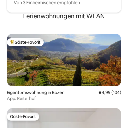
Von 3 Einheimischen empfohlen
Ferienwohnungen mit WLAN
Gäste-Favorit
Beliebter Gäste-Favorit.
Eigentumswohnung in Bozen
Durchschnittli
4,99 (104)
App. Reiterhof
Gäste-Favorit
Gäste-Favorit