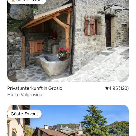
Beliebter Gäste-Favorit.
Privatunterkunft in Grosio
Durchschnittl
4,95 (120)
Hütte Valgrosina
Gäste-Favorit
Gäste-Favorit