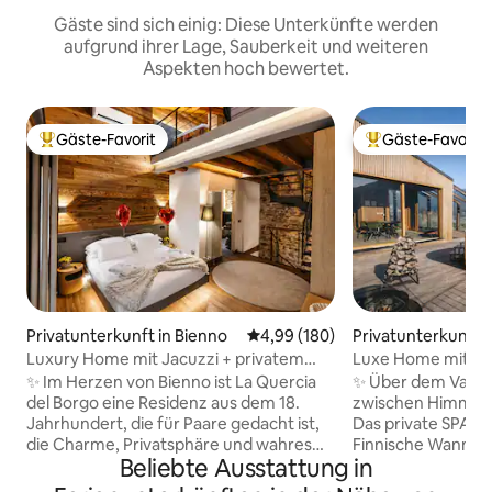
Gäste sind sich einig: Diese Unterkünfte werden
aufgrund ihrer Lage, Sauberkeit und weiteren
Aspekten hoch bewertet.
Gäste-Favorit
Gäste-Favorit
Beliebter Gäste-Favorit.
Beliebter Gäste-F
Privatunterkunft in Bienno
Durchschnittliche Bewertung: 4
4,99 (180)
Privatunterkunft 
Luxury Home mit Jacuzzi + privatem
Luxe Home mit B
SPA + Alpenblick
Hängesauna in de
✨ Im Herzen von Bienno ist La Quercia
✨ Über dem Val C
del Borgo eine Residenz aus dem 18.
zwischen Himmel, 
Jahrhundert, die für Paare gedacht ist,
Das private SPA im 
die Charme, Privatsphäre und wahres
Finnische Wanne b
Beliebte Ausstattung in
Wohlbefinden suchen. Antiker Stein,
Holzofensauna un
Holz und Design begleiten ein ganz für
dem Sternenhimmel. 🛏️ Suit