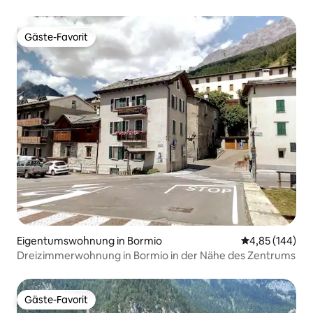
entfernt
Gäste-Favorit
Gäste-Favorit
Eigentumswohnung in Bormio
Durchschnittli
4,85 (144)
Dreizimmerwohnung in Bormio in der Nähe des Zentrums
Gäste-Favorit
Gäste-Favorit