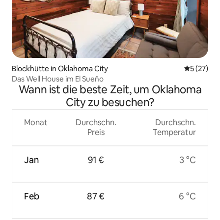
Blockhütte in Oklahoma City
Durchschn
5 (27)
Das Well House im El Sueño
Wann ist die beste Zeit, um Oklahoma
City zu besuchen?
Monat
Durchschn.
Durchschn.
Preis
Temperatur
Jan
91 €
3 °C
Feb
87 €
6 °C