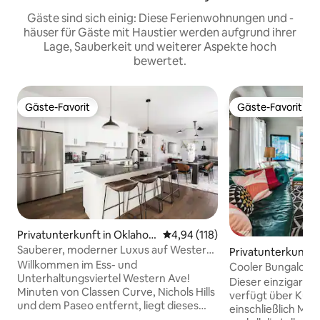
Gäste sind sich einig: Diese Ferienwohnungen und -
häuser für Gäste mit Haustier werden aufgrund ihrer
Lage, Sauberkeit und weiterer Aspekte hoch
bewertet.
Gäste-Favorit
Gäste-Favorit
Gäste-Favorit
Gäste-Favorit
Privatunterkunft in Oklaho
Durchschnittliche Bewertung: 4
4,94 (118)
ma City
Sauberer, moderner Luxus auf Western
Privatunterkunft 
- Neubau in OKC!
Willkommen im Ess- und
ma City
Cooler Bungalow i
Unterhaltungsviertel Western Ave!
Paseo und Messe
Dieser einzigarti
Minuten von Classen Curve, Nichols Hills
verfügt über Kuns
und dem Paseo entfernt, liegt dieses
einschließlich Mid
brandneue maßgeschneiderte Haus im