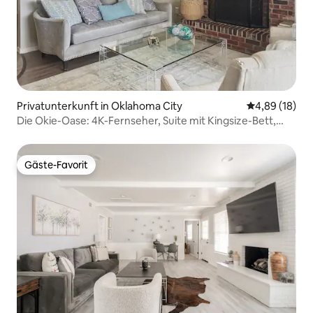
Privatunterkunft in Oklahoma City
Durchschnitt
4,89 (18)
Die Okie-Oase: 4K-Fernseher, Suite mit Kingsize-Bett,
schnelles WLAN
Gäste-Favorit
Gäste-Favorit