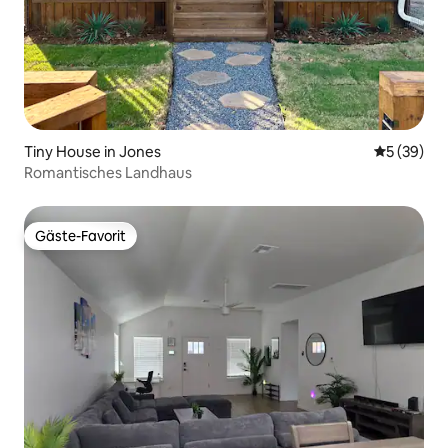
Tiny House in Jones
Durchschni
5 (39)
Romantisches Landhaus
Gäste-Favorit
Gäste-Favorit