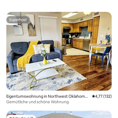
Superhost
Superhost
Eigentumswohnung in Northwest Oklahoma
Durchschnittl
4,77 (132)
City
Gemütliche und schöne Wohnung