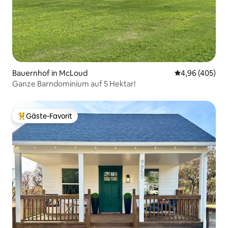
Bauernhof in McLoud
Durchschnittli
4,96 (405)
Ganze Barndominium auf 5 Hektar!
Gäste-Favorit
Beliebter Gäste-Favorit.