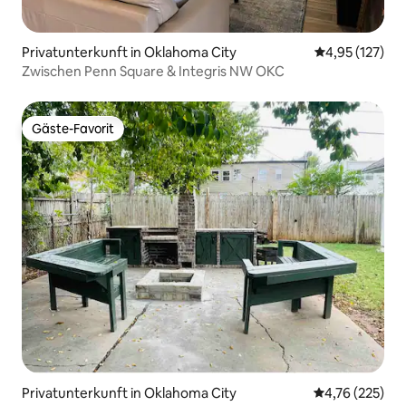
Privatunterkunft in Oklahoma City
Durchschnittl
4,95 (127)
Zwischen Penn Square & Integris NW OKC
Gäste-Favorit
Gäste-Favorit
Privatunterkunft in Oklahoma City
Durchschnittl
4,76 (225)