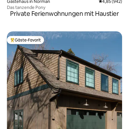
Gästehaus in Norman
Durchschnittli
4,85 (942)
Das tanzende Pony
Private Ferienwohnungen mit Haustier
Gäste-Favorit
Beliebter Gäste-Favorit.