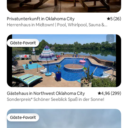
Privatunterkunft in Oklahoma City
Durchschni
5 (26)
Herrenhaus in Midtown! | Pool, Whirlpool, Sauna &
Minigolf!
Gäste-Favorit
Gäste-Favorit
Gästehaus in Northwest Oklahoma City
Durchschnittli
4,96 (299)
Sonderpreis* Schöner Seeblick Spaß in der Sonne!
Gäste-Favorit
Gäste-Favorit