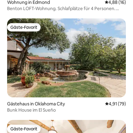
Wohnung in Edmond
Durchschnitt
4,88 (16)
Benton LOFT-Wohnung. Schlafplätze für 4 Personen.
WLAN. Haustiere sind erlaubt!
Gäste-Favorit
Gäste-Favorit
Gästehaus in Oklahoma City
Durchschnitt
4,91 (79)
Bunk House im El Sueño
Gäste-Favorit
Gäste-Favorit