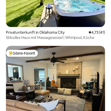
Privatunterkunft in Oklahoma City
Durchschnitt
4,73 (41)
Stilvolles Haus mit Massagesessel | Whirlpool, Küche
Gäste-Favorit
Beliebter Gäste-Favorit.