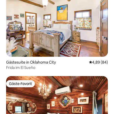
Gästesuite in Oklahoma City
Durchschnittl
4,89 (84)
Frida im El Sueño
Gäste-Favorit
Gäste-Favorit