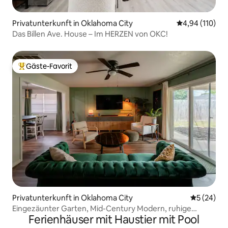
Privatunterkunft in Oklahoma City
Durchschnittl
4,94 (110)
Das Billen Ave. House – Im HERZEN von OKC!
Gäste-Favorit
Beliebter Gäste-Favorit.
Privatunterkunft in Oklahoma City
Durchschni
5 (24)
Eingezäunter Garten, Mid-Century Modern, ruhige
Ferienhäuser mit Haustier mit Pool
Gegend