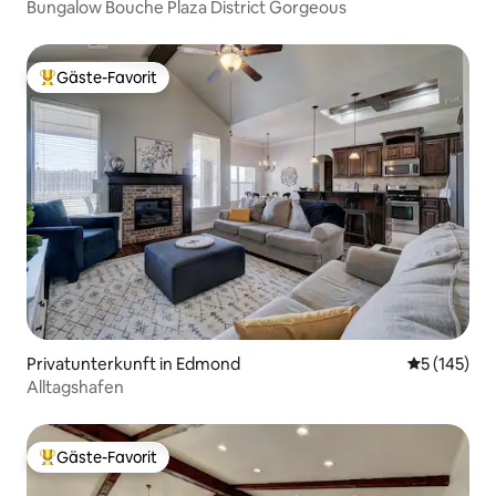
Bungalow Bouche Plaza District Gorgeous
Gäste-Favorit
Beliebter Gäste-Favorit.
Privatunterkunft in Edmond
Durchschni
5 (145)
Alltagshafen
Gäste-Favorit
Beliebter Gäste-Favorit.