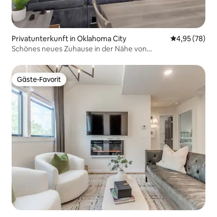
Privatunterkunft in Oklahoma City
Durchschnittl
4,95 (78)
Schönes neues Zuhause in der Nähe von
Downtown/OU/Krankenhäusern
Gäste-Favorit
Gäste-Favorit