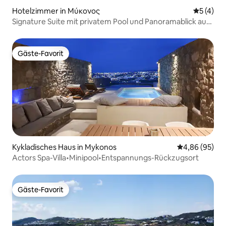
Hotelzimmer in Μύκονος
Durchsch
5 (4)
Signature Suite mit privatem Pool und Panoramablick auf
das Meer
Gäste-Favorit
Gäste-Favorit
Kykladisches Haus in Mykonos
Durchschnittl
4,86 (95)
Actors Spa-Villa•Minipool•Entspannungs-Rückzugsort
Gäste-Favorit
Gäste-Favorit