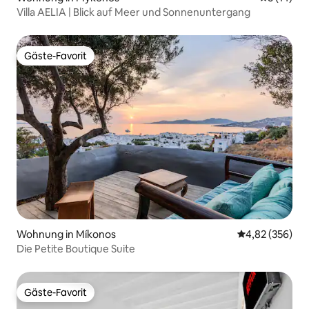
Villa AELIA | Blick auf Meer und Sonnenuntergang
Gäste-Favorit
Gäste-Favorit
Wohnung in Míkonos
Durchschnittli
4,82 (356)
Die Petite Boutique Suite
Gäste-Favorit
Gäste-Favorit