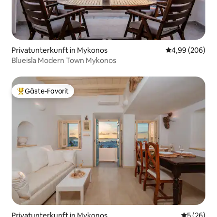
Privatunterkunft in Mykonos
Durchschnittli
4,99 (206)
Blueisla Modern Town Mykonos
Gäste-Favorit
Beliebter Gäste-Favorit.
Privatunterkunft in Mykonos
Durchschni
5 (26)