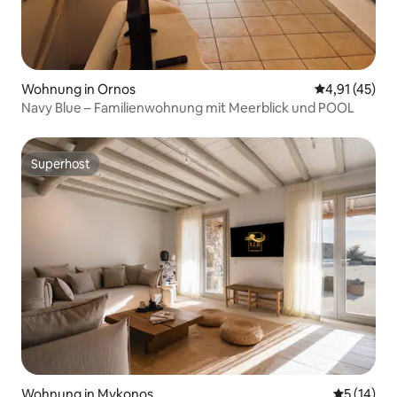
Wohnung in Ornos
Durchschnitt
4,91 (45)
Navy Blue – Familienwohnung mit Meerblick und POOL
Superhost
Superhost
Wohnung in Mykonos
Durchschn
5 (14)