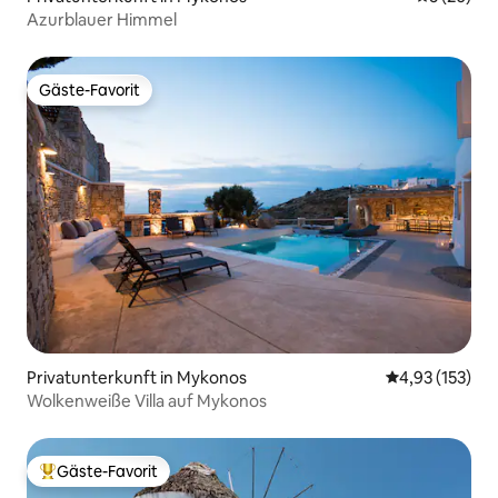
Azurblauer Himmel
Gäste-Favorit
Gäste-Favorit
Privatunterkunft in Mykonos
Durchschnittl
4,93 (153)
Wolkenweiße Villa auf Mykonos
Gäste-Favorit
Beliebter Gäste-Favorit.