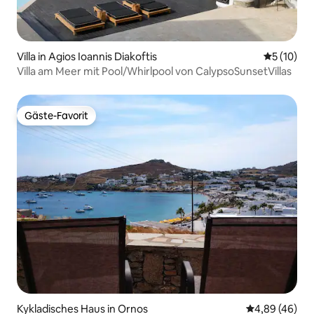
Villa in Agios Ioannis Diakoftis
Durchschn
5 (10)
Villa am Meer mit Pool/Whirlpool von CalypsoSunsetVillas
Gäste-Favorit
Gäste-Favorit
Kykladisches Haus in Ornos
Durchschnittl
4,89 (46)