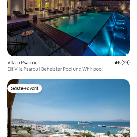
Villa in Psarrou
Durchschni
5 (29)
Elit Villa Psarou | Beheizter Pool und Whirlpool
Gäste-Favorit
Gäste-Favorit