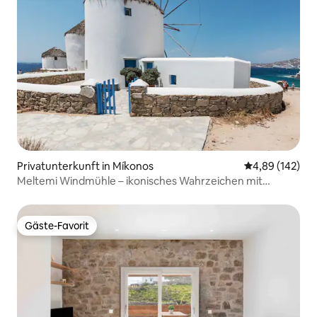
Privatunterkunft in Míkonos
Durchschnittli
4,89 (142)
Meltemi Windmühle – ikonisches Wahrzeichen mit
atemberaubender Aussicht
Gäste-Favorit
Gäste-Favorit