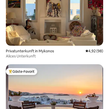
Privatunterkunft in Mykonos
Durchschnittl
4,92 (98)
Alices Unterkunft
Gäste-Favorit
Beliebter Gäste-Favorit.