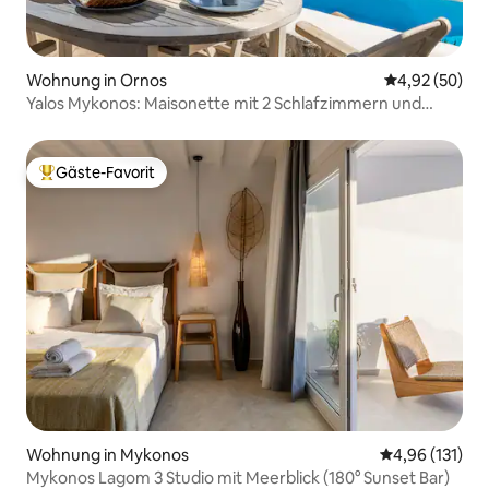
Wohnung in Ornos
Durchschnittl
4,92 (50)
Yalos Mykonos: Maisonette mit 2 Schlafzimmern und
Gemeinschaftspool
Gäste-Favorit
Beliebter Gäste-Favorit.
Wohnung in Mykonos
Durchschnittl
4,96 (131)
Mykonos Lagom 3 Studio mit Meerblick (180° Sunset Bar)