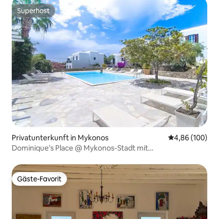
Superhost
Superhost
Privatunterkunft in Mykonos
Durchschnittli
4,86 (100)
Dominique's Place @ Mykonos-Stadt mit
Gemeinschaftspool!
Gäste-Favorit
Gäste-Favorit