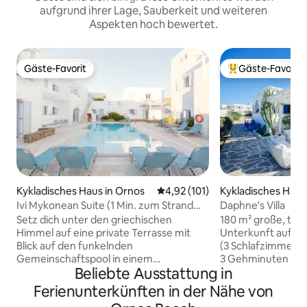
aufgrund ihrer Lage, Sauberkeit und weiteren
Aspekten hoch bewertet.
Gäste-Favorit
Gäste-Favorit
Gäste-Favorit
Beliebter Gäste-F
Kykladisches Haus in Ornos
Durchschnittliche Bewertung: 4
4,92 (101)
Kykladisches Haus
Ivi Mykonean Suite (1 Min. zum Strand
Daphne's Villa
von Ornos)
Setz dich unter den griechischen
180 m² große, tra
Himmel auf eine private Terrasse mit
Unterkunft auf z
Blick auf den funkelnden
(3 Schlafzimmer, 
Gemeinschaftspool in einem
3 Gehminuten vom
Beliebte Ausstattung in
authentischen kreidig-weißen,
entfernt, 5 Minut
kykladischen Villenkomplex. Passend
Stadt, und in der 
Ferienunterkünften in der Nähe von
dazu wurde diese Mezzanine-Loft-
öffentliche Verkehrsmit