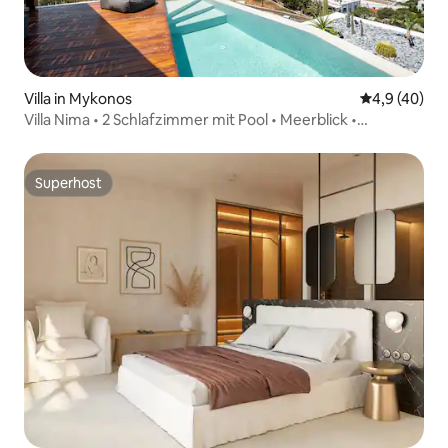
Villa in Mykonos
Durchschnit
4,9 (40)
Villa Nima • 2 Schlafzimmer mit Pool • Meerblick •
Mykonos-Stadt
Superhost
Superhost