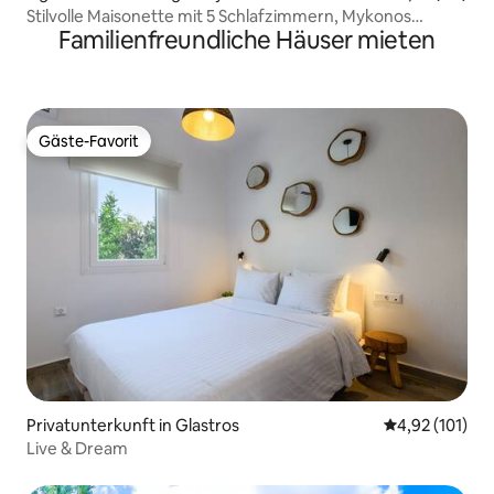
Stilvolle Maisonette mit 5 Schlafzimmern, Mykonos
Familienfreundliche Häuser mieten
Stadtzentrum
Gäste-Favorit
Gäste-Favorit
Privatunterkunft in Glastros
Durchschnittl
4,92 (101)
Live & Dream