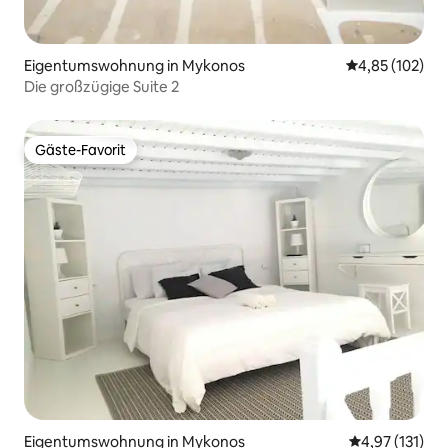
Eigentumswohnung in Mykonos
Durchschnittl
4,85 (102)
Die großzügige Suite 2
Gäste-Favorit
Gäste-Favorit
Eigentumswohnung in Mykonos
Durchschnittl
4,97 (131)