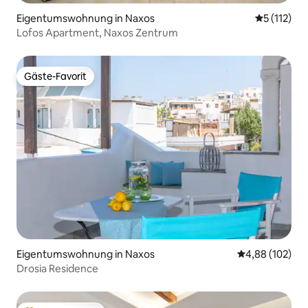
Eigentumswohnung in Naxos
Durchschni
5 (112)
Lofos Apartment, Naxos Zentrum
Gäste-Favorit
Gäste-Favorit
Eigentumswohnung in Naxos
Durchschnittli
4,88 (102)
Drosia Residence