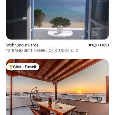
Wohnung in Paros
Durchschnittli
4,97 (109)
*STRAND BETT MEERBLICK STUDIO für 2
Gäste-Favorit
Beliebter Gäste-Favorit.