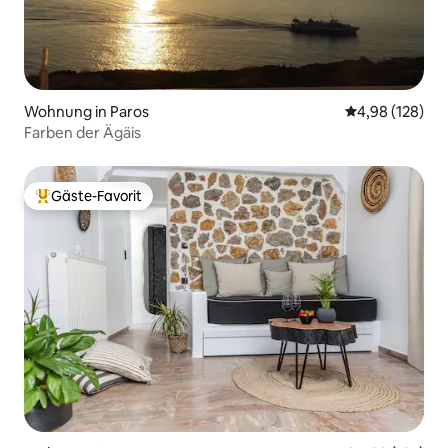
Wohnung in Paros
Durchschnittli
4,98 (128)
Farben der Ägäis
Gäste-Favorit
Beliebter Gäste-Favorit.