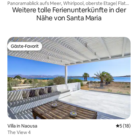
Panoramablick aufs Meer, Whirlpool, oberste Etage| Flat
Weitere tolle Ferienunterkünfte in der
Triton
Nähe von Santa Maria
Gäste-Favorit
Gäste-Favorit
Villa in Naousa
Durchschn
5 (18)
The View 4