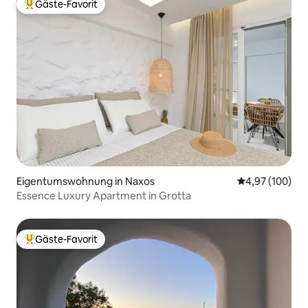
Gäste-Favorit
Beliebter Gäste-Favorit.
Eigentumswohnung in Naxos
Durchschnittli
4,97 (100)
Essence Luxury Apartment in Grotta
Gäste-Favorit
Beliebter Gäste-Favorit.