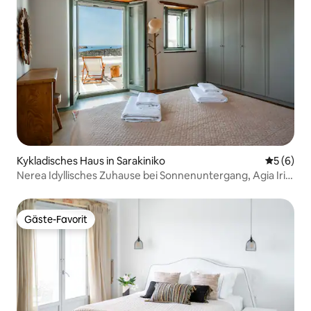
Kykladisches Haus in Sarakiniko
Durchschn
5 (6)
Nerea Idyllisches Zuhause bei Sonnenuntergang, Agia Irini
Paros
Gäste-Favorit
Gäste-Favorit