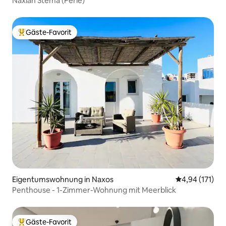
Naxian Stema (Perle)
Gäste-Favorit
Beliebter Gäste-Favorit.
Eigentumswohnung in Naxos
Durchschnittl
4,94 (171)
Penthouse - 1-Zimmer-Wohnung mit Meerblick
Gäste-Favorit