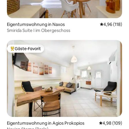
Eigentumswohnung in Naxos
Durchschnittl
4,96 (118)
Smirida Suite I im Obergeschoss
Gäste-Favorit
Beliebter Gäste-Favorit.
Eigentumswohnung in Agios Prokopios
Durchschnittli
4,98 (109)