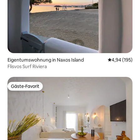
Eigentumswohnung in Naxos Island
Durchschnittli
4,94 (195)
Flisvos Surf Riviera
Gäste-Favorit
Gäste-Favorit