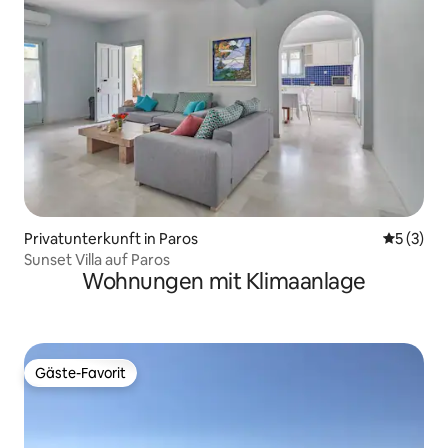
Privatunterkunft in Paros
Durchsch
5 (3)
Sunset Villa auf Paros
Wohnungen mit Klimaanlage
Gäste-Favorit
Gäste-Favorit