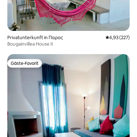
Privatunterkunft in Παρος
Durchschnittli
4,93 (227)
Βougainvillea House II
Gäste-Favorit
Gäste-Favorit