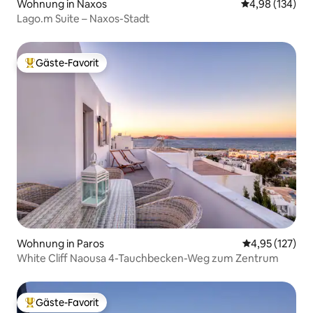
Wohnung in Naxos
Durchschnittli
4,98 (134)
Lago.m Suite – Naxos-Stadt
Gäste-Favorit
Beliebter Gäste-Favorit.
Wohnung in Paros
Durchschnittl
4,95 (127)
White Cliff Naousa 4-Tauchbecken-Weg zum Zentrum
Gäste-Favorit
Beliebter Gäste-Favorit.