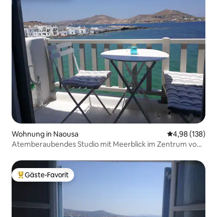
Wohnung in Naousa
Durchschnittli
4,98 (138)
Atemberaubendes Studio mit Meerblick im Zentrum von
Naoussa
Gäste-Favorit
Beliebter Gäste-Favorit.