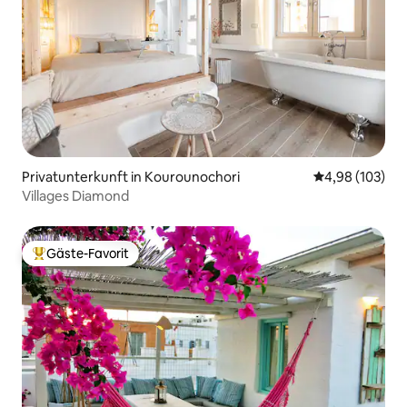
Privatunterkunft in Kourounochori
Durchschnittli
4,98 (103)
Villages Diamond
Gäste-Favorit
Beliebter Gäste-Favorit.