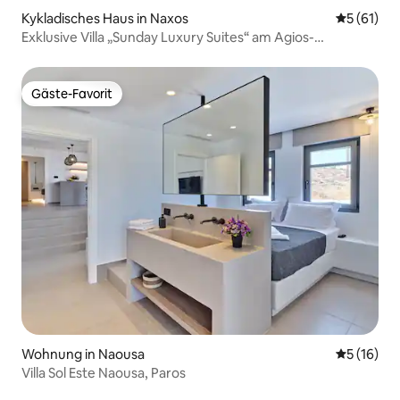
Kykladisches Haus in Naxos
Durchschn
5 (61)
Exklusive Villa „Sunday Luxury Suites“ am Agios-
Anastasios-Strand
Gäste-Favorit
Gäste-Favorit
Wohnung in Naousa
Durchschn
5 (16)
Villa Sol Este Naousa, Paros