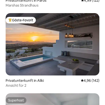
Privatunterkunft in Paros
Durchschnittl
4,99 (122)
Marshas Strandhaus
Gäste-Favorit
Beliebter Gäste-Favorit.
Privatunterkunft in Aliki
Durchschnittli
4,96 (142)
Ansicht für 2
Superhost
Superhost