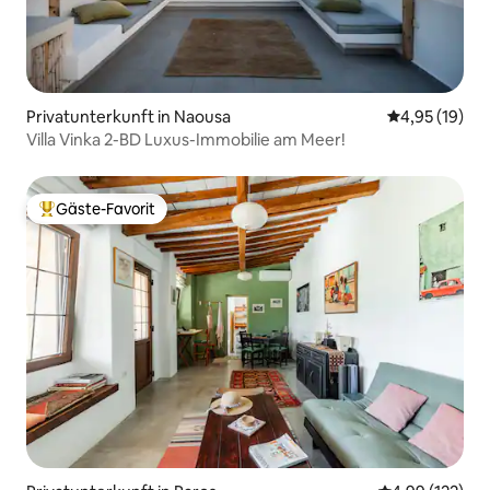
Privatunterkunft in Naousa
Durchschnitt
4,95 (19)
Villa Vinka 2-BD Luxus-Immobilie am Meer!
Gäste-Favorit
Beliebter Gäste-Favorit.