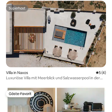
Superhost
Superhost
Villa in Naxos
Durchsch
5 (4)
Luxuriöse Villa mit Meerblick und Salzwasserpool in der
Nähe von Agia Anna
Gäste-Favorit
Gäste-Favorit