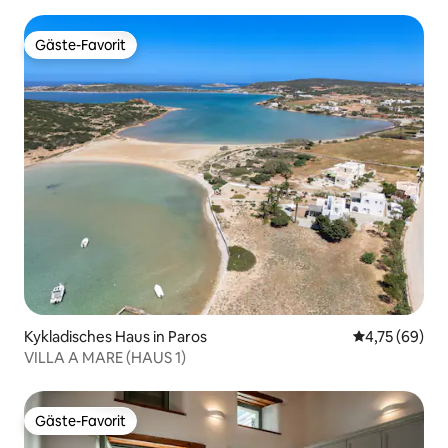
Gäste-Favorit
Gäste-Favorit
Kykladisches Haus in Paros
Durchschnitt
4,75 (69)
VILLA A MARE (HAUS 1)
Gäste-Favorit
Gäste-Favorit