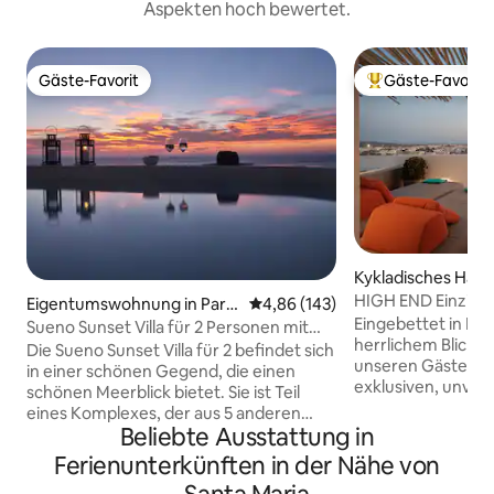
Aspekten hoch bewertet.
Gäste-Favorit
Gäste-Favorit
Gäste-Favorit
Beliebter Gäste-F
Kykladisches Haus
HIGH END Einzigar
Eigentumswohnung in Paro
Durchschnittliche Bewertung: 4
4,86 (143)
Luftaufnahme-Mee
Eingebettet in Na
s
Sueno Sunset Villa für 2 Personen mit
herrlichem Blick au
Whirlpool
Die Sueno Sunset Villa für 2 befindet sich
unseren Gästen di
in einer schönen Gegend, die einen
exklusiven, unver
schönen Meerblick bietet. Sie ist Teil
entspannenden Erl
eines Komplexes, der aus 5 anderen
der berühmten P
Beliebte Ausstattung in
Wohnungen besteht. Sie liegt 2,3
venezianischen Bu
Kilometer vom Hafen von Parikia
Ferienunterkünften in der Nähe von
Philosophie ist es,
entfernt. Die Altstadt, die Geschäfte
Gastfreundschaft