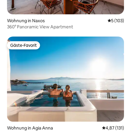
Wohnung in Naxos
Durchschni
5 (103)
360° Panoramic View Apartment
Gäste-Favorit
Gäste-Favorit
Wohnung in Agia Anna
Durchschnittl
4,87 (131)