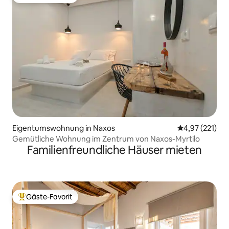
Beliebter Gäste-Favorit.
Eigentumswohnung in Naxos
Durchschnittl
4,97 (221)
Gemütliche Wohnung im Zentrum von Naxos-Myrtilo
Familienfreundliche Häuser mieten
Gäste-Favorit
Beliebter Gäste-Favorit.