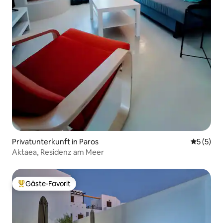
Privatunterkunft in Paros
Durchsch
5 (5)
Aktaea, Residenz am Meer
Gäste-Favorit
Beliebter Gäste-Favorit.