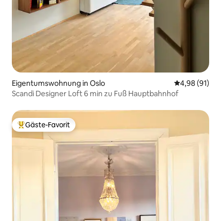
Eigentumswohnung in Oslo
Durchschnitt
4,98 (91)
Scandi Designer Loft 6 min zu Fuß Hauptbahnhof
Gäste-Favorit
Beliebter Gäste-Favorit.