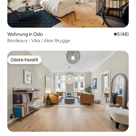
Wohnung in Oslo
Durchschni
5 (48)
Bordeaux - Vika / Aker Brygge
Gäste-Favorit
Gäste-Favorit