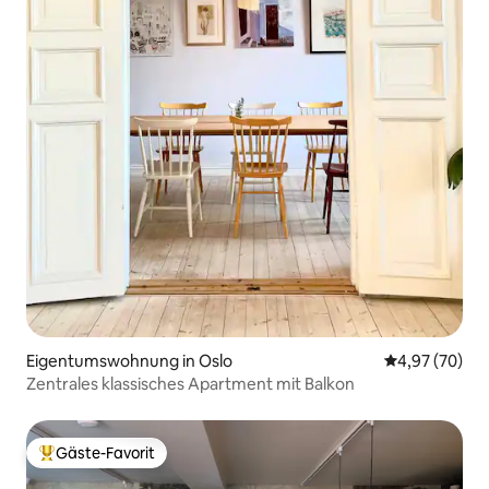
Eigentumswohnung in Oslo
Durchschnittl
4,97 (70)
Zentrales klassisches Apartment mit Balkon
Gäste-Favorit
Beliebter Gäste-Favorit.