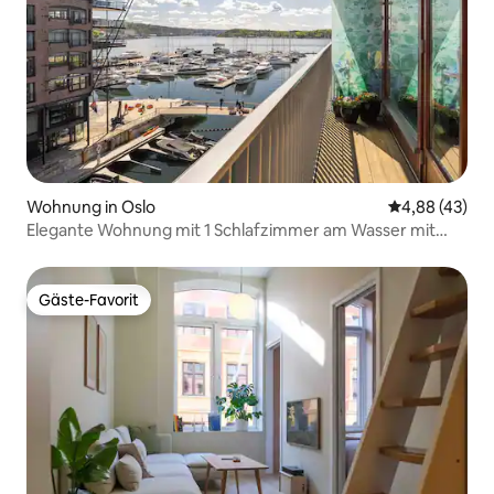
Wohnung in Oslo
Durchschnittl
4,88 (43)
Elegante Wohnung mit 1 Schlafzimmer am Wasser mit
Meerblick in Tjuvholmen
Gäste-Favorit
Gäste-Favorit