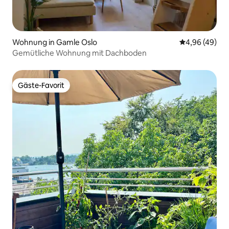
Wohnung in Gamle Oslo
Durchschnittl
4,96 (49)
Gemütliche Wohnung mit Dachboden
Gäste-Favorit
Gäste-Favorit