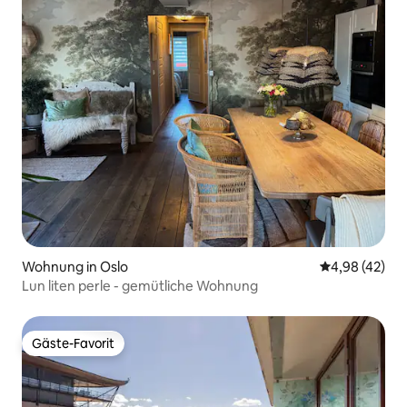
Wohnung in Oslo
Durchschnittl
4,98 (42)
Lun liten perle - gemütliche Wohnung
Gäste-Favorit
Gäste-Favorit