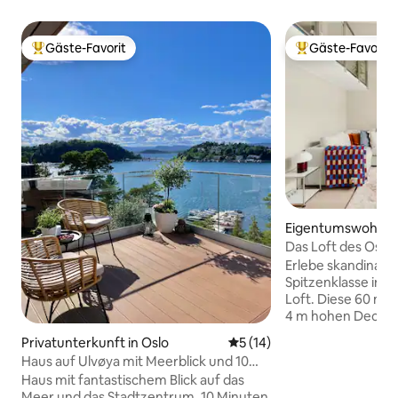
Gäste-Favorit
Gäste-Favorit
Beliebter Gäste-Favorit.
Beliebter Gäste-F
Eigentumswohnung
Das Loft des Oslo
Gehminuten vom 
Erlebe skandinav
entfernt
Spitzenklasse in 
Loft. Diese 60 m²
4 m hohen Decken
einem eigenen Ba
Privatunterkunft in Oslo
Durchschnittliche Bewertun
5 (14)
eigenen Büro verb
Haus auf Ulvøya mit Meerblick und 10
Design von Louis P
Minuten zum Zentrum
Haus mit fantastischem Blick auf das
mit modernem Komfort. Du w
Meer und das Stadtzentrum. 10 Minuten