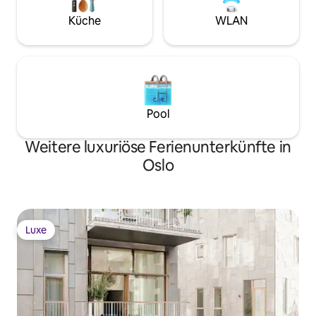
& BATHROOM • Bedroom 1 - Primary:
deg som ønsker en st
King size bed, Ensuite bathroom with
Küche
WLAN
hjertet av Frogner
stand-alone shower & bathtub,
Television • Bedroom 2: Queen size bed
Pool
Weitere luxuriöse Ferienunterkünfte in
Oslo
Luxe
Luxe