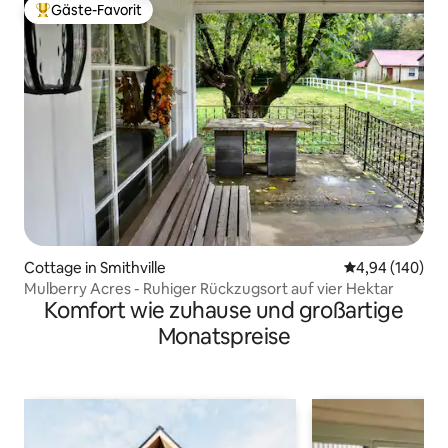
Gäste-Favorit
Beliebter Gäste-Favorit.
Cottage in Smithville
Durchschnittli
4,94 (140)
Mulberry Acres - Ruhiger Rückzugsort auf vier Hektar
Komfort wie zuhause und großartige
Monatspreise