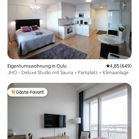
Eigentumswohnung in Oulu
Durchschnittli
4,85 (649)
JHO – Deluxe Studio mit Sauna + Parkplatz + Klimaanlage
Gäste-Favorit
Beliebter Gäste-Favorit.