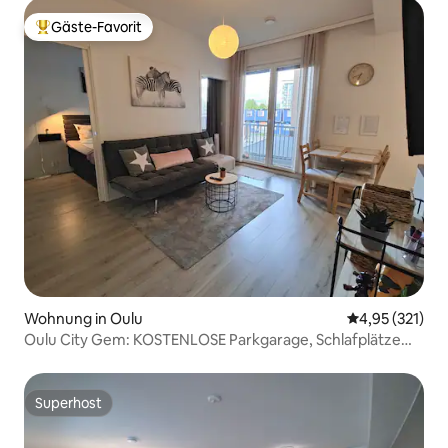
Gäste-Favorit
Beliebter Gäste-Favorit.
Wohnung in Oulu
Durchschnittl
4,95 (321)
Oulu City Gem: KOSTENLOSE Parkgarage, Schlafplätze
für 4 + WLAN
Superhost
Superhost