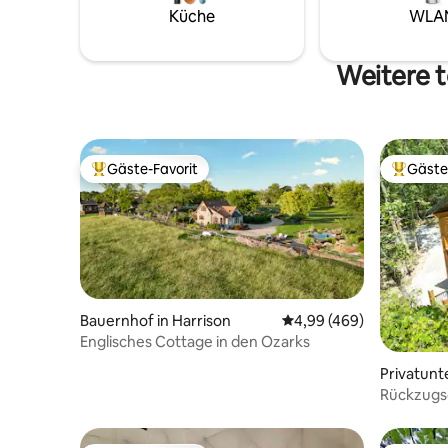
weiteren
Küche
WLA
Grundstü
umliegende
Rückzugso
Weitere t
unverges
geschaff
Gäste-Favorit
Gäste
Beliebter Gäste-Favorit.
Beliebte
Bauernhof in Harrison
Durchschnittliche Bewe
4,99 (469)
Englisches Cottage in den Ozarks
Privatunt
Rückzugso
Sauna un