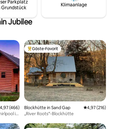
ser Parkplatz
Klimaanlage
 Grundstück
in Jubilee
Gäste-Favorit
Beliebter Gäste-Favorit.
46 Bewertungen
urchschnittliche Bewertung: 4,97 von 5, 466 Bewertungen
4,97 (466)
Blockhütte in Sand Gap
Durchschnittliche Bew
4,97 (216)
rlpool in
„River Roots“-Blockhütte