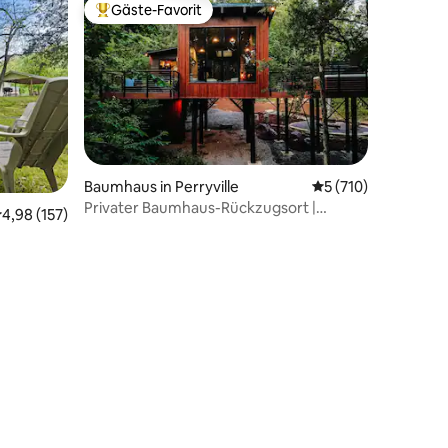
Gäste-Favorit
Beliebter Gäste-Favorit.
Baumhaus in Perryville
Durchschnittliche 
5 (710)
Privater Baumhaus-Rückzugsort |
urchschnittliche Bewertung: 4,98 von 5, 157 Bewertungen
4,98 (157)
Whirlpool
94 Bewertungen