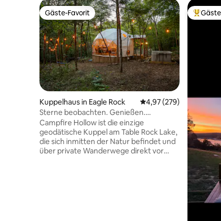
Gäste-Favorit
Gäste
Gäste-Favorit
Beliebte
Kuppelhaus in Eagle Rock
Durchschnittliche Bewe
4,97 (279)
Sterne beobachten. Genießen.
Entspannen. S'mores. Wiederholen
Campfire Hollow ist die einzige
geodätische Kuppel am Table Rock Lake,
die sich inmitten der Natur befindet und
über private Wanderwege direkt vor
deiner Tür verfügt. Verbringe deinen Tag
mit Erkundungstouren und entspanne
dich dann im Whirlpool, strecke dich in
der Hängematte aus oder entspanne
dich an der Feuerstelle unter dem
Sternenhimmel. Das 28 m² große
Kuppelhaus bietet Platz für bis zu