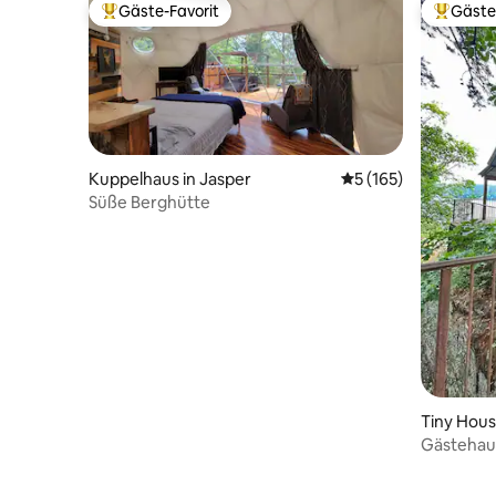
Gäste-Favorit
Gäste
Beliebter Gäste-Favorit.
Beliebte
Kuppelhaus in Jasper
Durchschnittliche B
5 (165)
Süße Berghütte
Tiny House
Gästehau