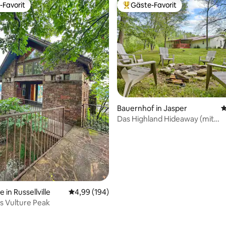
-Favorit
Gäste-Favorit
r Gäste-Favorit.
Beliebter Gäste-Favorit.
ewertung: 5 von 5, 165 Bewertungen
Bauernhof in Jasper
D
Das Highland Hideaway (mit
Hochlandrindern!)
 in Russellville
Durchschnittliche Bewertung: 4,99 von 5, 1
4,99 (194)
s Vulture Peak