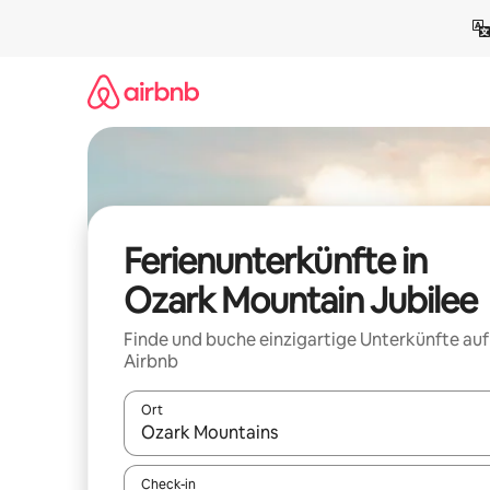
Zu
Inhalten
springen
Ferienunterkünfte in
Ozark Mountain Jubilee
Finde und buche einzigartige Unterkünfte auf
Airbnb
Ort
Wenn Ergebnisse verfügbar sind, navigiere mit d
Check-in