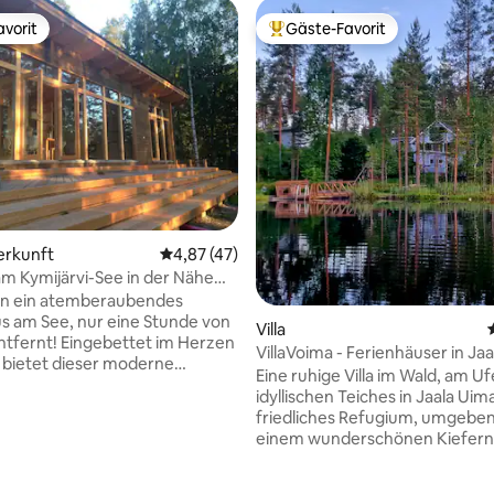
vorit
Gäste-Favorit
vorit
Beliebter Gäste-Favorit.
ertung: 4,77 von 5, 48 Bewertungen
erkunft
Durchschnittliche Bewertung: 4,87 von 5, 
4,87 (47)
m Kymijärvi-See in der Nähe
 in ein atemberaubendes
s am See, nur eine Stunde von
Villa
entfernt! Eingebettet im Herzen
VillaVoima - Ferienhäuser in Jaa
 bietet dieser moderne
Eine ruhige Villa im Wald, am Uf
ische Rückzugsort einen
idyllischen Teiches in Jaala Uima
benden Blick auf den See.
friedliches Refugium, umgebe
m Tag voller Wandern,
einem wunderschönen Kiefern
n oder Angeln kannst du dich
Raum zum Atmen und um sich 
n beiden luxuriösen finnischen
Hektik des Alltags zu lösen, u
ntspannen. Koche ein Festmahl