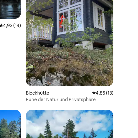
Durchschnittliche Bewertung: 4,93 von 5, 14 Bewertungen
4,93 (14)
14 Bewertungen
Blockhütte
Durchschnittliche Be
4,85 (13)
Ruhe der Natur und Privatsphäre