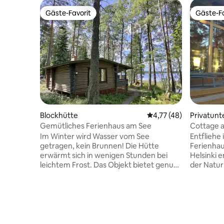
Gäste-Favorit
Gäste-Fa
Gäste-Favorit
Gäste-Fa
Blockhütte
Durchschnittliche Bew
4,77 (48)
Privatunt
Gemütliches Ferienhaus am See
Cottage a
von Lahti
Im Winter wird Wasser vom See
Entfliehe
getragen, kein Brunnen! Die Hütte
Ferienhau
erwärmt sich in wenigen Stunden bei
Helsinki 
leichtem Frost. Das Objekt bietet genug
der Natur
Beschäftigung für die ganze Familie. Sie
skandinav
können die Saunaterrasse oder die Natur
atemberau
genießen, während Sie die
Nach eine
Nachmittagssonne bis zum
Schwimme
Sonnenuntergang genießen. Ihnen
in unsere
stehen 2 Schwimmbäder und ein
Saunen e