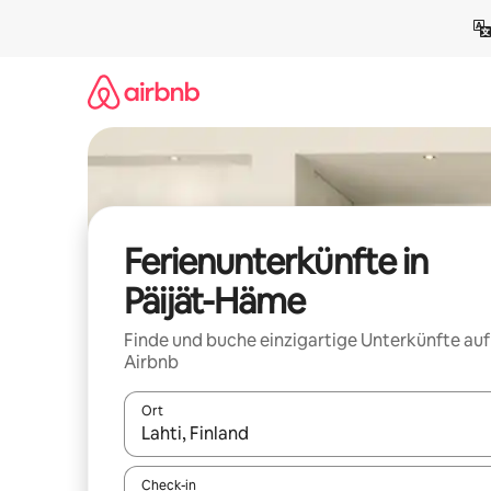
Zu
Inhalten
springen
Ferienunterkünfte in
Päijät-Häme
Finde und buche einzigartige Unterkünfte auf
Airbnb
Ort
Wenn Ergebnisse verfügbar sind, navigiere mit d
Check-in