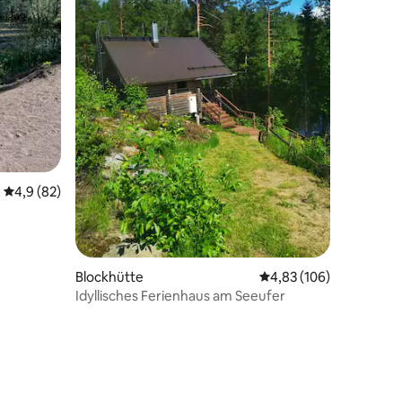
Durchschnittliche Bewertung: 4,9 von 5, 82 Bewertungen
4,9 (82)
Blockhütte
Durchschnittliche Bew
4,83 (106)
Idyllisches Ferienhaus am Seeufer
14 Bewertungen