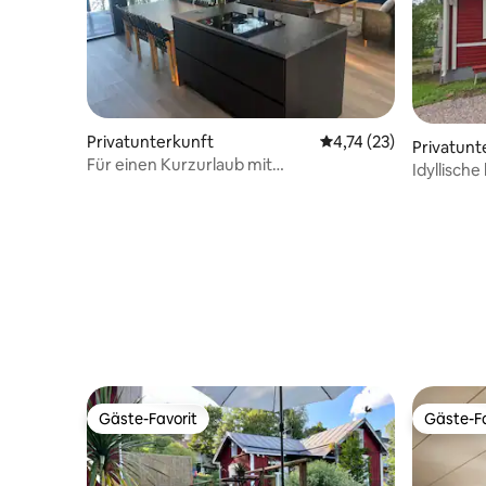
Privatunterkunft
Durchschnittliche Be
4,74 (23)
Privatunt
Für einen Kurzurlaub mit
Idyllische
atemberaubendem Blick auf den See
Gäste-Favorit
Gäste-Fa
Gäste-Favorit
Gäste-Fa