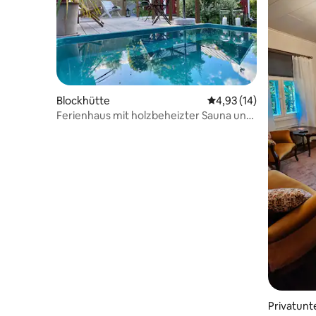
Blockhütte
Durchschnittliche Bew
4,93 (14)
Ferienhaus mit holzbeheizter Sauna und
Whirlpool im Freien
Privatunt