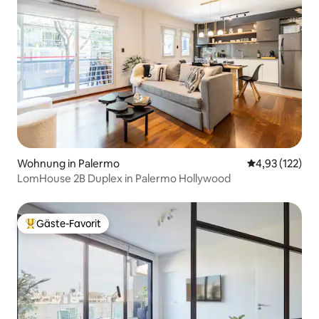
Wohnung in Palermo
Durchschnittl
4,93 (122)
LomHouse 2B Duplex in Palermo Hollywood
Gäste-Favorit
Beliebter Gäste-Favorit.