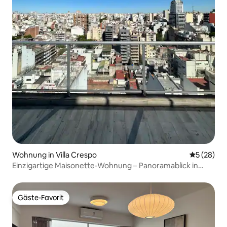
Wohnung in Villa Crespo
Durchschni
5 (28)
Einzigartige Maisonette-Wohnung – Panoramablick in
urbaner Oase
Gäste-Favorit
Gäste-Favorit