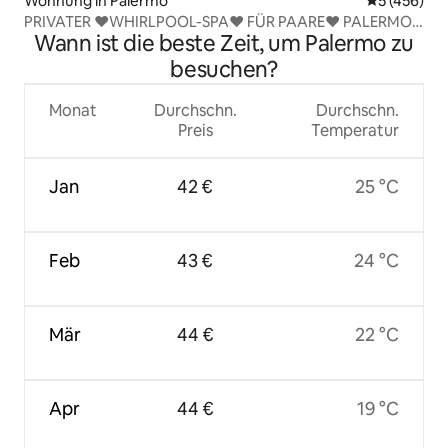
Wohnung in Palermo
Durchschnit
5 (456)
PRIVATER ♥WHIRLPOOL-SPA♥ FÜR PAARE♥ PALERMO
Wann ist die beste Zeit, um Palermo zu
SOHO♥ BESTE LAGE
besuchen?
Monat
Durchschn.
Durchschn.
Preis
Temperatur
Jan
42 €
25 °C
Feb
43 €
24 °C
Mär
44 €
22 °C
Apr
44 €
19 °C