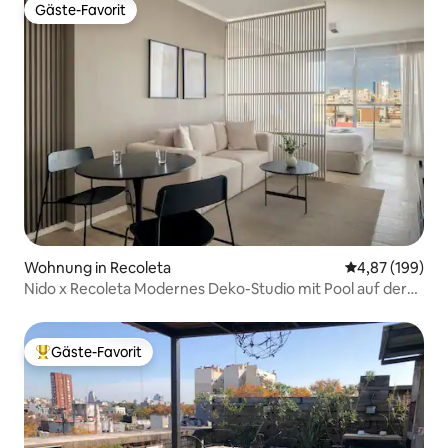
Gäste-Favorit
Gäste-Favorit
Wohnung in Recoleta
Durchschnittli
4,87 (199)
Nido x Recoleta Modernes Deko-Studio mit Pool auf der
Dachterrasse
Gäste-Favorit
Beliebter Gäste-Favorit.