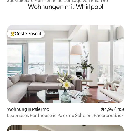
Spektakuläre Aussicht in bester Lage von Palermo
Wohnungen mit Whirlpool
Gäste-Favorit
Beliebter Gäste-Favorit.
Wohnung in Palermo
Durchschnittli
4,99 (145)
Luxuriöses Penthouse in Palermo Soho mit Panoramablick