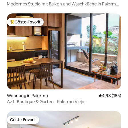
Modernes Studio mit Balkon und Waschküche in Palermo
Soho
Gäste-Favorit
Beliebter Gäste-Favorit.
Wohnung in Palermo
Durchschnittli
4,98 (185)
Az I -Boutique & Garten - Palermo Viejo-
Gäste-Favorit
Gäste-Favorit