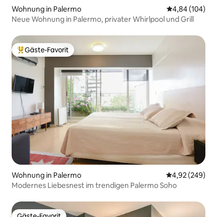
Wohnung in Palermo
Durchschnittli
4,84 (104)
Neue Wohnung in Palermo, privater Whirlpool und Grill
Gäste-Favorit
Beliebter Gäste-Favorit.
Wohnung in Palermo
Durchschnittli
4,92 (249)
Modernes Liebesnest im trendigen Palermo Soho
Gäste-Favorit