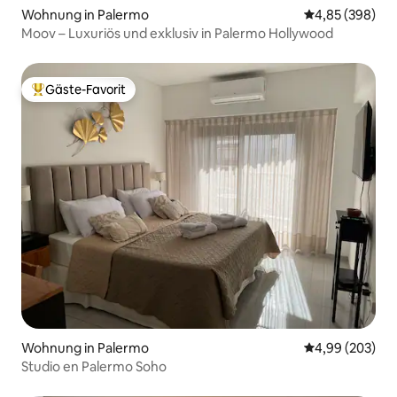
Wohnung in Palermo
Durchschnittli
4,85 (398)
Moov – Luxuriös und exklusiv in Palermo Hollywood
Gäste-Favorit
Beliebter Gäste-Favorit.
Wohnung in Palermo
Durchschnittli
4,99 (203)
Studio en Palermo Soho