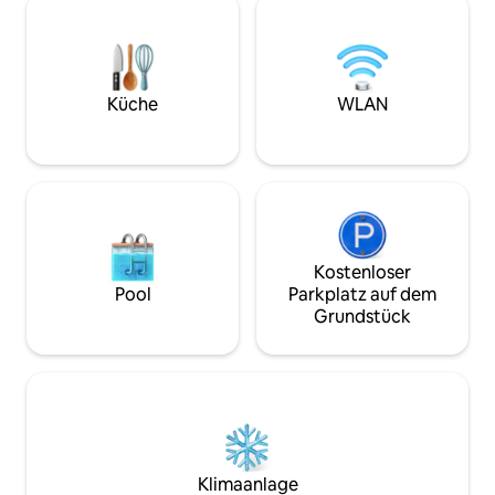
2 aires acondicionados, calefacción,
von Palermo, nur 
microondas, tostadora, 1 gran heladera,
schicken Viertel Soh
cafetera y termo eléctrico, tender
Haushälterin an 5
extensible para el secado de la ropa,
bietet Ihnen ein 
plancha y tabla de planchar. El
Maß an Service un
Küche
WLAN
departamento ha sido reformado en
einigen wenigen I
mayo 2016, esto incluye pisos nuevos,
ist.
colchón nuevo de alta calidad así como
ropa blanca. En diciembre 2016 se colocó
una cocina nueva, eléctrica. Me
encuentro disponible en el celular para
cualquier solicitud, consulta o
recomendaciones sobre la ciudad de
Kostenloser
Buenos Aires o sobre el departamento.
Pool
Parkplatz auf dem
Apartment located in a safe and lively
Grundstück
area, with a fantastic location that
includes green spaces and an important
gastronomic and cultural center very
much appreciated of the city. Near the
main cultural and touristic attractions.
Steps from all means of public transport.
Walking distance to Malba Museum. Only
10' from the Jorge Newbery National
Klimaanlage
Airport. Ubicación muy práctica para