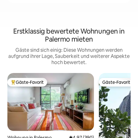
Erstklassig bewertete Wohnungen in
Palermo mieten
Gäste sind sich einig: Diese Wohnungen werden
aufgrund ihrer Lage, Sauberkeit und weiterer Aspekte
hoch bewertet.
Gäste-Favorit
Gäste-Favorit
Beliebter Gäste-Favorit.
Gäste-Favorit
Wohnung in Palermo
Durchschnittliche Bewertung: 4
4,97 (390)