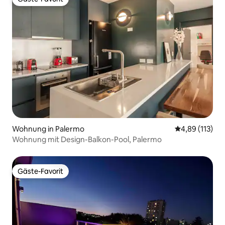
Gäste-Favorit
Wohnung in Palermo
Durchschnittl
4,89 (113)
Wohnung mit Design-Balkon-Pool, Palermo
Gäste-Favorit
Gäste-Favorit