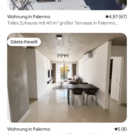
Wohnung in Palermo
Durchschnittl
4,97 (67)
Tolles Zuhause mit 40 m² großer Terrasse in Palermo
SoHo!
Gäste-Favorit
Gäste-Favorit
Wohnung in Palermo
Durchschn
5 (8)