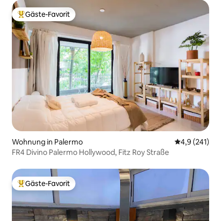
Gäste-Favorit
Beliebter Gäste-Favorit.
Wohnung in Palermo
Durchschnitt
4,9 (241)
FR4 Divino Palermo Hollywood, Fitz Roy Straße
Gäste-Favorit
Beliebter Gäste-Favorit.