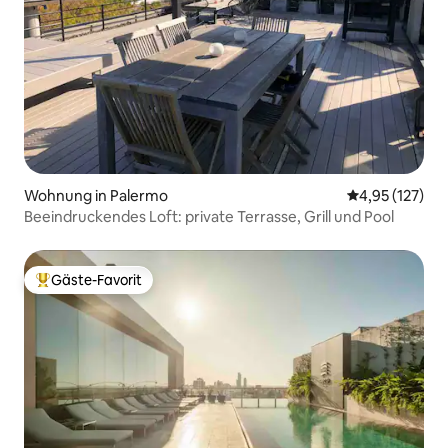
Wohnung in Palermo
Durchschnittl
4,95 (127)
Beeindruckendes Loft: private Terrasse, Grill und Pool
Gäste-Favorit
Beliebter Gäste-Favorit.