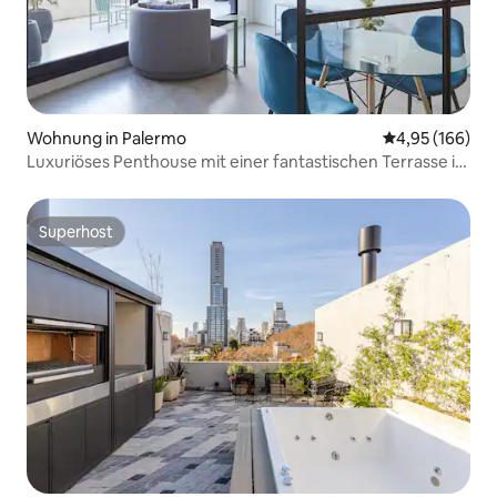
Wohnung in Palermo
Durchschnittli
4,95 (166)
Luxuriöses Penthouse mit einer fantastischen Terrasse in
Palermo Soho
Superhost
Superhost