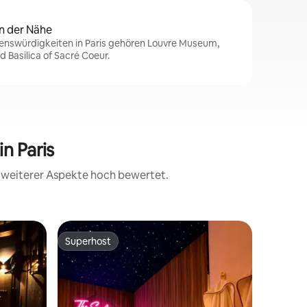
n der Nähe
enswürdigkeiten in Paris gehören Louvre Museum,
Basilica of Sacré Coeur.
n Paris
d weiterer Aspekte hoch bewertet.
Wohnun
Superhost
Gäste-F
Superhost
Gäste-F
VIP Cham
Luxus-Stu
Élysées u
Dieses St
einen spe