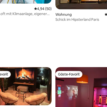
Durchschnittliche Bewertung: 4,94 von 5, 
4,94 (50)
oft mit Klimaanlage, eigener
Wohnung
D
und Sauna
Schick im Hipsterland Paris
ertung: 4,91 von 5, 191 Bewertungen
vorit
Gäste-Favorit
vorit
Gäste-Favorit