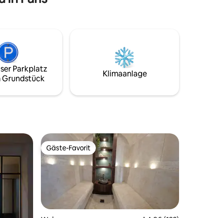
Wohlbefinden, Komfort und Diskretion in
einer eleganten und beruhigenden
Umgebung vereint. 🏛️ Im Herzen von
Charenton, mit seinen Terrassen und
Restaurants • Metro 8 Charenton-Écoles
in 8 Gehminuten erreichbar 🚇 Zugang
zu Netflix · Disney+ · Canal+ · Prime Video
ser Parkplatz
· YouTube Premium 🎞 🔐 100 %
Klimaanlage
 Grundstück
autonome Anreise für ein Erlebnis in
völliger Freiheit 🗽
Gäste-Favorit
Gäste-Favorit