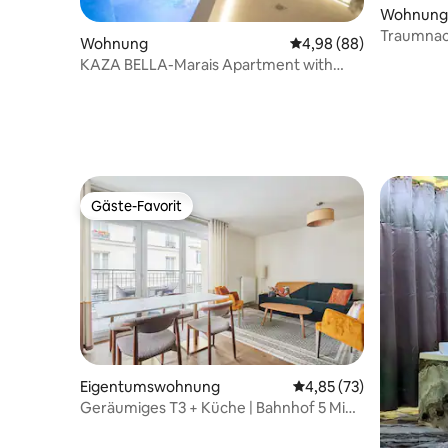
Wohnung
Traumnach
Wohnung
Durchschnittliche Bew
4,98 (88)
KAZA BELLA-Marais Apartment with
private mini pool
Gäste-Favorit
Gäste-Favorit
Eigentumswohnung
Durchschnittliche Bew
4,85 (73)
Geräumiges T3 + Küche | Bahnhof 5 Min,
Paris direkt