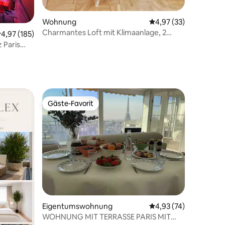
47 Bewertungen
Wohnung
Durchschnittliche Be
4,97 (33)
Charmantes Loft mit Klimaanlage, 2
urchschnittliche Bewertung: 4,97 von 5, 185 Bewertungen
4,97 (185)
Schlafzimmer/6 Personen – in der Nähe
 Paris
der Bastille
Gäste-Favorit
Gäste-Favorit
Eigentumswohnung
Durchschnittliche Be
4,93 (74)
WOHNUNG MIT TERRASSE PARIS MIT