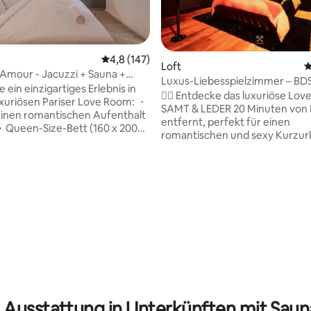
rtung: 4,85 von 5, 251 Bewertungen
Durchschnittliche Bewertung: 4,8 von 5, 1
4,8 (147)
Loft
D
Amour - Jacuzzi + Sauna +
Luxus-Liebesspielzimmer – BD
-Projektor
e ein einzigartiges Erlebnis in
Geheimzimmer – Spa und Kino
❤️‍🔥 Entdecke das luxuriöse Lo
xuriösen Pariser Love Room: ・
SAMT & LEDER 20 Minuten von 
 einen romantischen Aufenthalt
entfernt, perfekt für einen
・Queen-Size-Bett (160 x 200
romantischen und sexy Kurzurlau
a-komfortable Matratze ·
Spa-Bad, private Sauna, Kingsi
 Whirlpool und Sauna für
mit Wolkeneffekt, Stripperstan
der absoluten Entspannung ·
Tantra-Sofa usw. 💋 Entdecke neue
r für Ihre romantischen
Empfindungen und schaffe g
de · Komplett ausgestattete・
unvergessliche Erinnerungen i
・Wäschetrockner ・Ruhige
unglaublich ausgestatteten g
 Schnelles und sicheres・
BDSM-Spielzimmer 🎬 92" Cinema Face
passbare Lichtatmosphäre
to the bed with Netflix, Prime V
Sie Ihren romantischen
Disney+, Spotify 💫 Entfliehe in eine Oase
b in einem Kokon des
der Ruhe und des Luxus für ein
ndens nur einen Katzensprung
einzigartiges und unvergesslic
entfernt!
Erlebnis !
 Ausstattung in Unterkünften mit Sauna