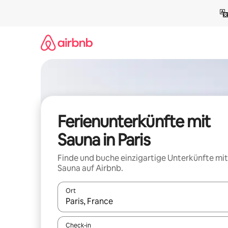
Zu
Inhalten
springen
Ferienunterkünfte mit
Sauna in Paris
Finde und buche einzigartige Unterkünfte mit
Sauna auf Airbnb.
Ort
Wenn Ergebnisse verfügbar sind, navigiere mit d
Check-in