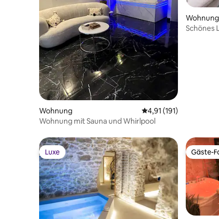
Wohnung
Schönes L
Terrasse 
Wohnung
Durchschnittliche Bew
4,91 (191)
Wohnung mit Sauna und Whirlpool
Luxe
Gäste-Fa
Luxe
Gäste-Fa