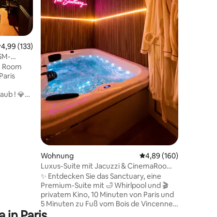
des Cham
Nur weni
Dame, d
Musée d'O
47 Bewertungen
die Stadt
urchschnittliche Bewertung: 4,99 von 5, 133 Bewertungen
4,99 (133)
eine mod
SM-
profitier
ve Room
Anbindun
Paris
Verkehrsm
Perfekt f
b ! 💎
Komfort 
ze-Bett
ge,
emeinsam
m
eheimen
Wohnung
Durchschnittliche Bew
4,89 (160)
Luxus-Suite mit Jacuzzi & CinemaRoom
idéo,
– 10 Min. von Paris entfernt
✨️ Entdecken Sie das Sanctuary, eine
Premium-Suite mit 🛁 Whirlpool und 🎬
privatem Kino, 10 Minuten von Paris und
hes
5 Minuten zu Fuß vom Bois de Vincennes
 in Paris
entfernt 🌳 Ein Kokon, der