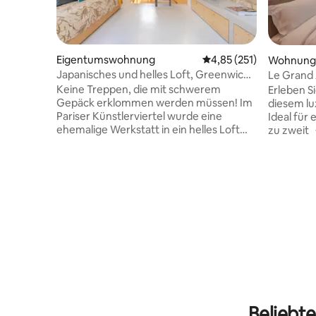
Eigentumswohnung
Durchschnittliche Bewe
4,85 (251)
Wohnung
Japanisches und helles Loft, Greenwich
Le Grand 
von Paris
Overhead
Keine Treppen, die mit schwerem
Erleben Si
Gepäck erklommen werden müssen! Im
diesem lu
Pariser Künstlerviertel wurde eine
Ideal für
ehemalige Werkstatt in ein helles Loft
zu zweit 
mit gepflegten und luxuriösen Details
cm), ultr
umgewandelt; Sichtstein, gewachster
Privater・
Beton, Fußbodenheizung, Küche und
Momente 
Badezimmer aus kostbarem Marmor,
・Projekto
Einbaumöbel; Die Reinigungskosten sind
Filmaben
nicht enthalten, da Airbnb auch eine
Küche · 
Provision dafür erhebt; wir haben den
Umgebung
Preis pro Nacht gesenkt; es ist billiger für
WLAN ・An
dich und für uns FÜR EINEN FRÜHEN
〉Buchen 
CHECK-IN ODER EINEN SPÄTEN CHECK-
Kurzurlau
OUT KONTAKTIERE MICH VOR DER
Wohlbefi
BUCHUNG, MÖGLICHERWEISE MÜSSEN
von Paris 
WIR EINEN AUFPREIS BERECHNEN.
Beliebte