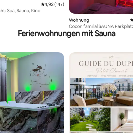
Durchschnittliche Bewertung: 4,92 von 5, 1
4,92 (147)
t: Spa, Sauna, Kino
ertung: 4,98 von 5, 88 Bewertungen
Wohnung
D
Cocon familial SAUNA Parkplatz
Ferienwohnungen mit Sauna
direkt
ertung: 4,85 von 5, 73 Bewertungen