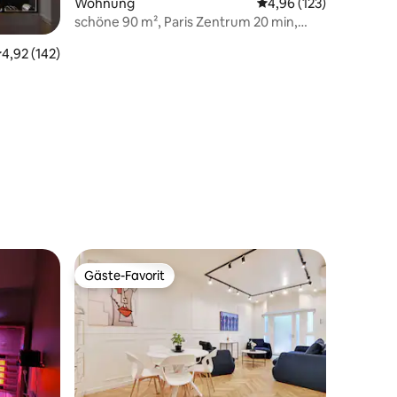
Wohnung
Durchschnittliche Bew
4,96 (123)
schöne 90 m², Paris Zentrum 20 min,
50 Bewertungen
Hammam, Aussicht
urchschnittliche Bewertung: 4,92 von 5, 142 Bewertungen
4,92 (142)
Gäste-Favorit
Gäste-Favorit