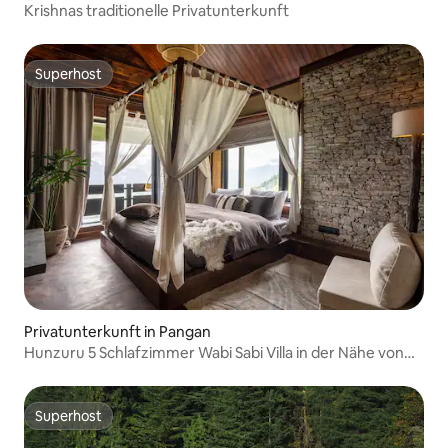
Krishnas traditionelle Privatunterkunft
Superhost
Superhost
Privatunterkunft in Pangan
Hunzuru 5 Schlafzimmer Wabi Sabi Villa in der Nähe von
Manali
Superhost
Superhost