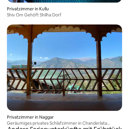
Privatzimmer in Kullu
Shiv Om Gehöft Shilha Dorf
Privatzimmer in Naggar
Geräumiges privates Schlafzimmer in Chanderlata
Cottages