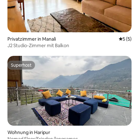
Privatzimmer in Manali
Durchsch
5 (5)
J2 Studio-Zimmer mit Balkon
Superhost
Superhost
Wohnung in Haripur
Nomad Floor/Frieden/langsames