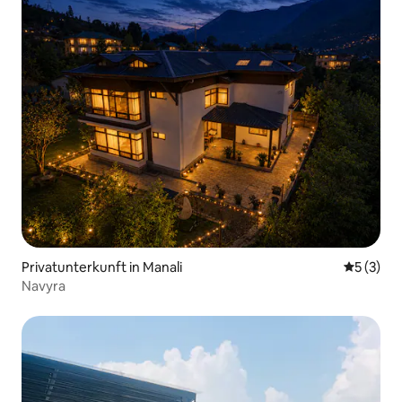
Privatunterkunft in Manali
Durchsch
5 (3)
Navyra