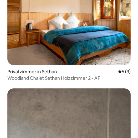
Privatzimmer in Sethan
Durchsch
5 (3)
Woodland Chalet Sethan Holzzimmer 2 - AF