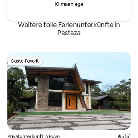
Klimaanlage
Weitere tolle Ferienunterkünfte in
Pastaza
Gäste-Favorit
Gäste-Favorit
Privatunterkunft in Puyo
Durchschn
5 (6)