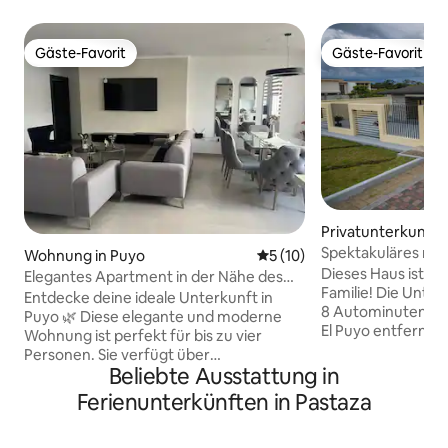
Gäste-Favorit
Gäste-Favorit
Gäste-Favorit
Gäste-Favorit
Privatunterkunft 
Spektakuläres mod
Wohnung in Puyo
Durchschnittliche Bewertun
5 (10)
Puyo!
Dieses Haus ist ide
Elegantes Apartment in der Nähe des
Familie! Die Unterk
Zentrums von Puyo
Entdecke deine ideale Unterkunft in
8 Autominuten vo
Puyo 🌿 Diese elegante und moderne
El Puyo entfernt, 
Wohnung ist perfekt für bis zu vier
Amazonas-Regenw
Personen. Sie verfügt über
Naturlehrpfad un
Beliebte Ausstattung in
2 Schlafzimmer, 2 voll ausgestattete
Puyo, sodass du d
Badezimmer sowie einen geräumigen
Ferienunterkünften in Pastaza
neue Energie tanken
Wohn-, Küchen- und Essbereich, die so
Unterkunft Spektakuläres Haus von
gestaltet sind, dass sie dir Komfort und
450 m² in modern