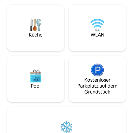
Entspannung bieten 💆🏻. Sie befindet
Stil, sehr komforta
sich in einem sicheren und ruhigen
Belüftung. Glasfaser-Internet und
Gebäude und verfügt über kostenlose
WLAN sind verfügbar. Pergo
Parkplätze, eine Terrasse, eine
Freien mit einem 
Grundausstattung, WLAN und einen
Parkplatz für fünf Autos. E
Fernseher 📺. Sie hat eine
Alarmanlage, Üb
ausgezeichnete Lage in der Nähe des
Küche
WLAN
Wasserparks, des Busbahnhofs und der
Innenstadt 🌆.
Kostenloser
Pool
Parkplatz auf dem
Grundstück