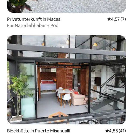
Privatunterkunft in Macas
Durchschnit
4,57 (7)
Für Naturliebhaber + Pool
Blockhütte in Puerto Misahuallí
Durchschnitt
4,85 (41)