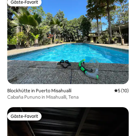
Gäste-Favorit
Gäste-Favorit
Blockhütte in Puerto Misahuallí
Durchschn
5 (10)
Cabaña Pununo in Misahualli, Tena
Gäste-Favorit
Gäste-Favorit