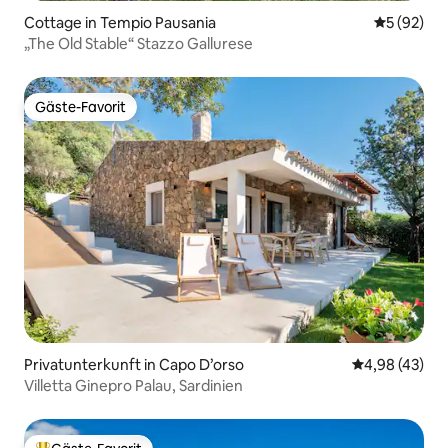
Cottage in Tempio Pausania
Durchschni
5 (92)
„The Old Stable“ Stazzo Gallurese
Gäste-Favorit
Gäste-Favorit
Privatunterkunft in Capo D’orso
Durchschnittl
4,98 (43)
Villetta Ginepro Palau, Sardinien