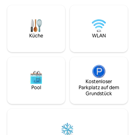
ausüben. Nur wenige Kilometer
die privaten Gärt
entfernt befindet sich der
sich mit dem Klang der 
tausendjährige Olivenbaum S'OZASTRU
Privatsphäre garan
DE SANTU BALTOLU. Man kann Ausflüge
zwei Paare. Buchen Sie jetzt für eine
auf das 1360 Meter hohe Limbara-Massiv
Oase der Ruhe und
unternehmen. 10 km entfernt liegt
sich regenerieren 
Calangianus mit seinem berühmten
erfrischt fühlen 
Küche
WLAN
Korkmuseum und den
Sie !
Gigantengrabstätten von Pascaredda.
Kostenloser
Pool
Parkplatz auf dem
Grundstück