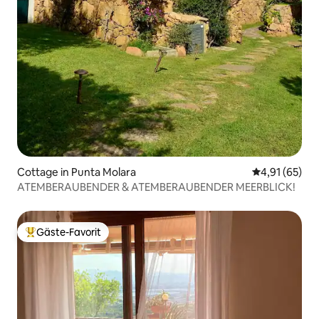
Cottage in Punta Molara
Durchschnitt
4,91 (65)
ATEMBERAUBENDER & ATEMBERAUBENDER MEERBLICK!
Gäste-Favorit
Beliebter Gäste-Favorit.