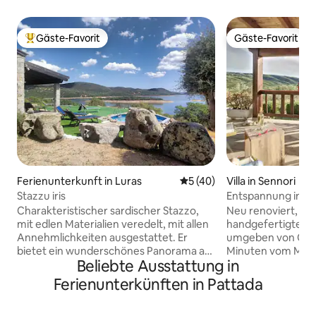
Gäste-Favorit
Gäste-Favorit
Beliebter Gäste-Favorit.
Gäste-Favorit
Ferienunterkunft in Luras
Durchschnittliche Bewertun
5 (40)
Villa in Sennori
Stazzu iris
Entspannung in der
Olivenbäumen, Me
Charakteristischer sardischer Stazzo,
Neu renoviert, ko
Whirlpool
mit edlen Materialien veredelt, mit allen
handgefertigten M
Annehmlichkeiten ausgestattet. Er
umgeben von Oli
bietet ein wunderschönes Panorama auf
Minuten vom Meer 
Beliebte Ausstattung in
den Lago del Liscia, eine große
bietet modernen 
Grünfläche, um erholsame Tage zu
einzigartigen rust
Ferienunterkünften in Pattada
verbringen. Ideal für diejenigen, die
für einen erholsamen U
angeln, Sportarten wie Kanu und Surfen
Sie die ewige Ruhe