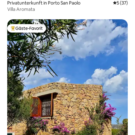
Privatunterkunft in Porto San Paolo
Durchschn
5 (37)
Villa Aromata
Gäste-Favorit
Beliebter Gäste-Favorit.