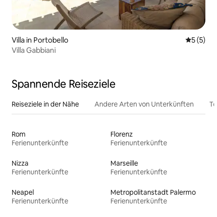
Villa in Portobello
Durchsch
5 (5)
Villa Gabbiani
Spannende Reiseziele
Reiseziele in der Nähe
Andere Arten von Unterkünften
To
Rom
Florenz
Ferienunterkünfte
Ferienunterkünfte
Nizza
Marseille
Ferienunterkünfte
Ferienunterkünfte
Neapel
Metropolitanstadt Palermo
Ferienunterkünfte
Ferienunterkünfte