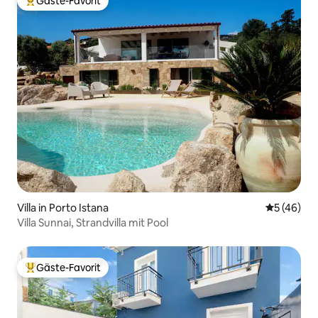
Gäste-Favorit
Beliebter Gäste-Favorit.
Villa in Porto Istana
Durchschni
5 (46)
Villa Sunnai, Strandvilla mit Pool
Gäste-Favorit
Beliebter Gäste-Favorit.