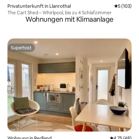
Privatunterkunft in Llanrothal
Durchschni
5 (103)
The Cart Shed – Whirlpool, bis zu 4 Schlafzimmer
Wohnungen mit Klimaanlage
Superhost
Superhost
Wohnung in Redland
Durchschnitt
4,75 (48)