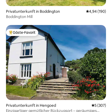
Privatunterkunft in Boddington
Durchschnittli
4,94 (190)
Boddington Mill
Gäste-Favorit
Beliebter Gäste-Favorit.
Privatunterkunft in Hengoed
Durchschnit
5 (307)
Einzigartiger gemütlicher Rückzugsort – geräumiges