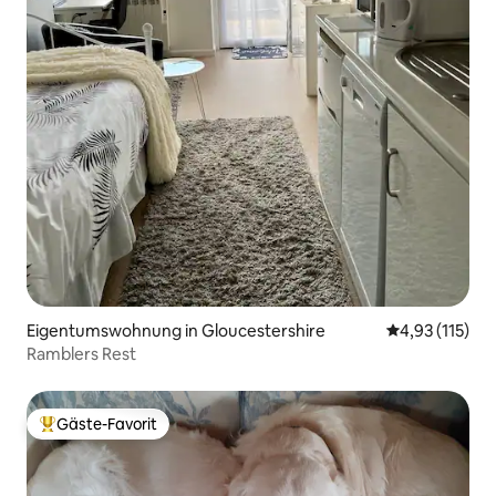
Eigentumswohnung in Gloucestershire
Durchschnittl
4,93 (115)
Ramblers Rest
Gäste-Favorit
Beliebter Gäste-Favorit.