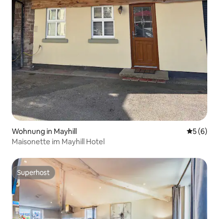
Wohnung in Mayhill
Durchschn
5 (6)
Maisonette im Mayhill Hotel
Superhost
Superhost