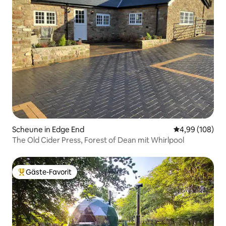
Scheune in Edge End
Durchschnittli
4,99 (108)
The Old Cider Press, Forest of Dean mit Whirlpool
Gäste-Favorit
Beliebter Gäste-Favorit.