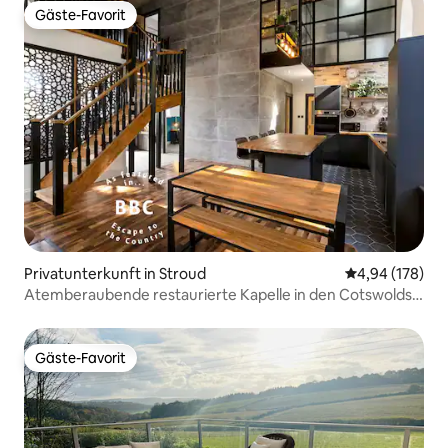
Gäste-Favorit
Gäste-Favorit
Privatunterkunft in Stroud
Durchschnittli
4,94 (178)
Atemberaubende restaurierte Kapelle in den Cotswolds
mit Blick auf das Tal
Gäste-Favorit
Gäste-Favorit