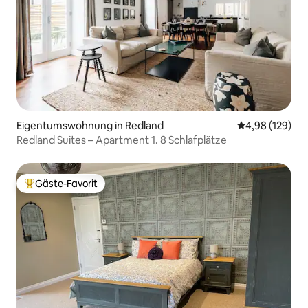
Eigentumswohnung in Redland
Durchschnittli
4,98 (129)
Redland Suites – Apartment 1. 8 Schlafplätze
Gäste-Favorit
Beliebter Gäste-Favorit.