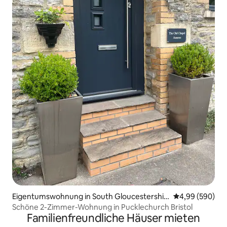
Eigentumswohnung in South Gloucestershir
Durchschnittli
4,99 (590)
e
Schöne 2-Zimmer-Wohnung in Pucklechurch Bristol
Familienfreundliche Häuser mieten