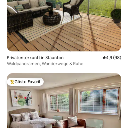
Privatunterkunft in Staunton
Durchschnitt
4,9 (98)
Waldpanoramen, Wanderwege & Ruhe
Gäste-Favorit
Beliebter Gäste-Favorit.