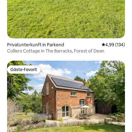
Privatunterkunft in Parkend
Durchschnittli
4,99 (134)
Colliers Cottage in The Barracks, Forest of Dean
Gäste-Favorit
Gäste-Favorit