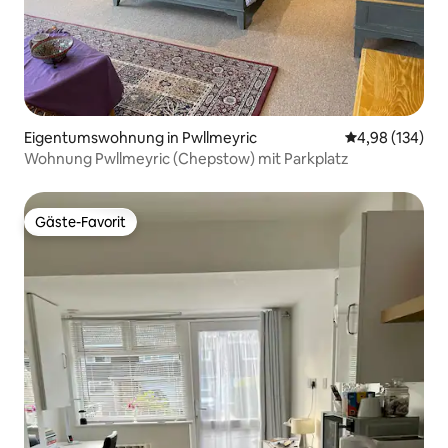
Eigentumswohnung in Pwllmeyric
Durchschnittli
4,98 (134)
Wohnung Pwllmeyric (Chepstow) mit Parkplatz
Gäste-Favorit
Gäste-Favorit