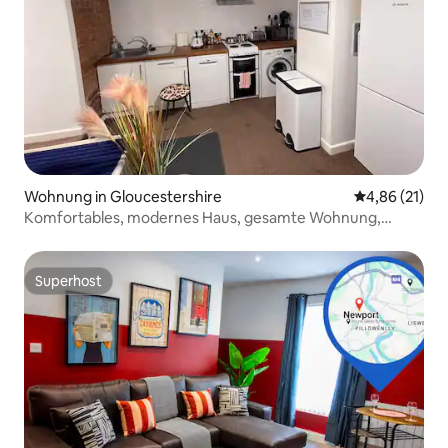
Wohnung in Gloucestershire
Durchschnitt
4,86 (21)
Komfortables, modernes Haus, gesamte Wohnung,
Kingsize-Bett
Superhost
Superhost