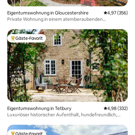
Eigentumswohnung in Gloucestershire
Durchschnittli
4,97 (356)
Private Wohnung in einem atemberaubenden
historischen Haus
Gäste-Favorit
Beliebter Gäste-Favorit.
Eigentumswohnung in Tetbury
Durchschnittli
4,98 (332)
Luxuriöser historischer Aufenthalt, hundefreundlich,
Parkplatz & Garten
Gäste-Favorit