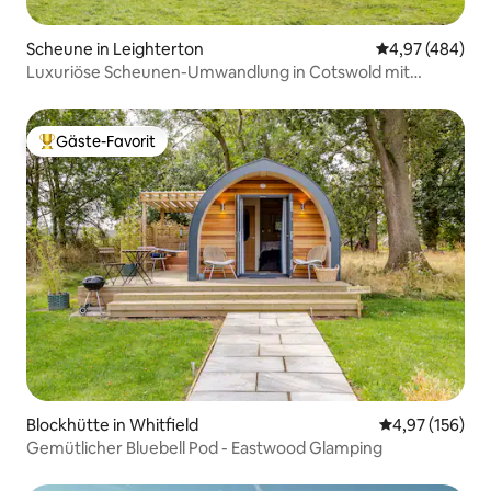
Scheune in Leighterton
Durchschnittli
4,97 (484)
Luxuriöse Scheunen-Umwandlung in Cotswold mit
Sauna/Spa
Gäste-Favorit
Beliebter Gäste-Favorit.
Blockhütte in Whitfield
Durchschnittl
4,97 (156)
Gemütlicher Bluebell Pod - Eastwood Glamping