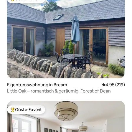
Beliebter Gäste-Favorit.
Eigentumswohnung in Bream
Durchschnittl
4,95 (219)
Little Oak – romantisch & geräumig, Forest of Dean
Gäste-Favorit
Beliebter Gäste-Favorit.