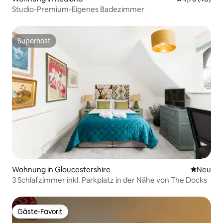
Studio-Premium-Eigenes Badezimmer
Superhost
Superhost
Wohnung in Gloucestershire
Neue Unt
Neu
3 Schlafzimmer inkl. Parkplatz in der Nähe von The Docks
Gäste-Favorit
Gäste-Favorit