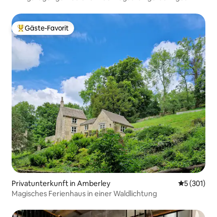
Bauernhaus mit 3 Betten
Gäste-Favorit
Beliebter Gäste-Favorit.
Privatunterkunft in Amberley
Durchschni
5 (301)
Magisches Ferienhaus in einer Waldlichtung