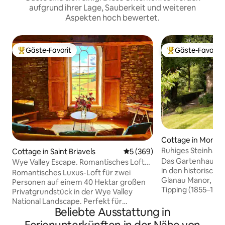
aufgrund ihrer Lage, Sauberkeit und weiteren
Aspekten hoch bewertet.
Gäste-Favorit
Gäste-Favorit
Beliebter Gäste-Favorit.
Beliebter Gäste-F
Cottage in Monmo
Ruhiges Steinhaus
Cottage in Saint Briavels
Durchschnittliche Bewertung
5 (369)
Gärten
Das Gartenhaus ist
Wye Valley Escape. Romantisches Loft
in den historisch
auf 40 Hektar großem Anwesen
Romantisches Luxus-Loft für zwei
Glanau Manor, der
Personen auf einem 40 Hektar großen
Tipping (1855–193
Privatgrundstück in der Wye Valley
Architekturredakt
National Landscape. Perfekt für
Magazine ab 1907. High Glanau Manor is
Beliebte Ausstattung in
Hochzeitsreisende, Sternenbeobachter,
ein wichtiges Haus 
Heiratsanträge, Jubiläen oder