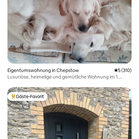
Eigentumswohnung in Chepstow
Durchschni
5 (310)
Luxuriöse, heimelige und gemütliche Wohnung im 1.
Stock.
Gäste-Favorit
Beliebter Gäste-Favorit.