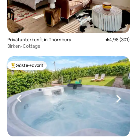
Privatunterkunft in Thornbury
Durchschnittli
4,98 (301)
Birken-Cottage
Gäste-Favorit
Beliebter Gäste-Favorit.