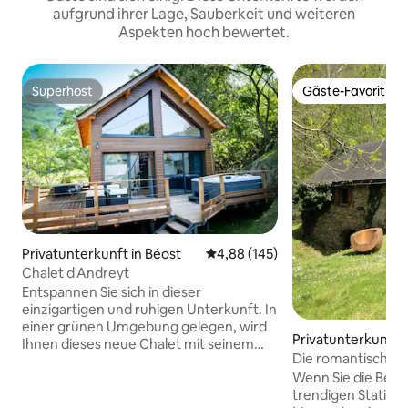
aufgrund ihrer Lage, Sauberkeit und weiteren
Aspekten hoch bewertet.
Superhost
Gäste-Favorit
Superhost
Gäste-Favorit
Privatunterkunft in Béost
Durchschnittliche Bewertung: 4
4,88 (145)
Chalet d'Andreyt
Entspannen Sie sich in dieser
einzigartigen und ruhigen Unterkunft. In
einer grünen Umgebung gelegen, wird
Privatunterkunft 
Ihnen dieses neue Chalet mit seinem
Die romantische 
privaten Spa einen unvergesslichen
Wenn Sie die Berg
Aufenthalt garantieren. Von der großen
trendigen Station
Terrasse oder dem Wohnzimmer mit