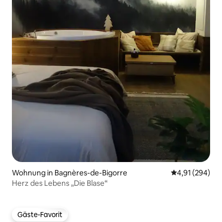
Wohnung in Bagnères-de-Bigorre
Durchschnittli
4,91 (294)
Herz des Lebens „Die Blase“
Gäste-Favorit
Gäste-Favorit