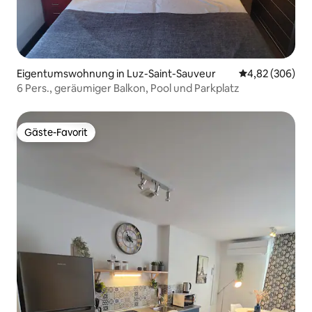
Eigentumswohnung in Luz-Saint-Sauveur
Durchschnittli
4,82 (306)
6 Pers., geräumiger Balkon, Pool und Parkplatz
Gäste-Favorit
Gäste-Favorit