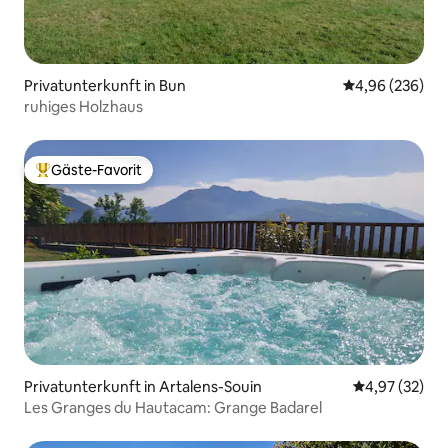
Privatunterkunft in Bun
Durchschnittli
4,96 (236)
ruhiges Holzhaus
Gäste-Favorit
Beliebter Gäste-Favorit.
Privatunterkunft in Artalens-Souin
Durchschnitt
4,97 (32)
Les Granges du Hautacam: Grange Badarel