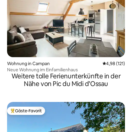
Wohnung in Campan
Durchschnittl
4,98 (121)
Neue Wohnung im Einfamilienhaus
Weitere tolle Ferienunterkünfte in der
Nähe von Pic du Midi d’Ossau
Gäste-Favorit
Beliebter Gäste-Favorit.