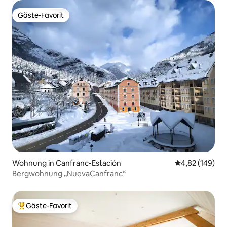
Gäste-Favorit
Gäste-Favorit
Wohnung in Canfranc-Estación
Durchschnittli
4,82 (149)
Bergwohnung „NuevaCanfranc“
Gäste-Favorit
Beliebter Gäste-Favorit.