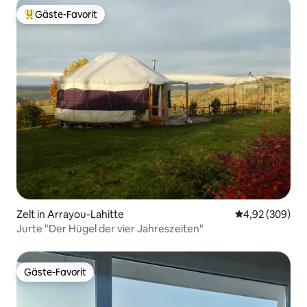
Gäste-Favorit
Beliebter Gäste-Favorit.
Zelt in Arrayou-Lahitte
Durchschnittli
4,92 (309)
Jurte "Der Hügel der vier Jahreszeiten"
Gäste-Favorit
Gäste-Favorit