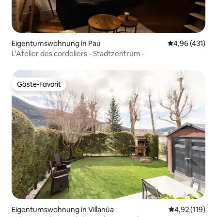
Eigentumswohnung in Pau
Durchschnittl
4,96 (431)
L'Atelier des cordeliers - Stadtzentrum -
Gäste-Favorit
Gäste-Favorit
Eigentumswohnung in Villanúa
Durchschnittl
4,92 (119)