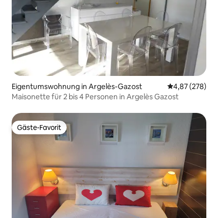
Eigentumswohnung in Argelès-Gazost
Durchschnittli
4,87 (278)
Maisonette für 2 bis 4 Personen in Argelès Gazost
Gäste-Favorit
Gäste-Favorit