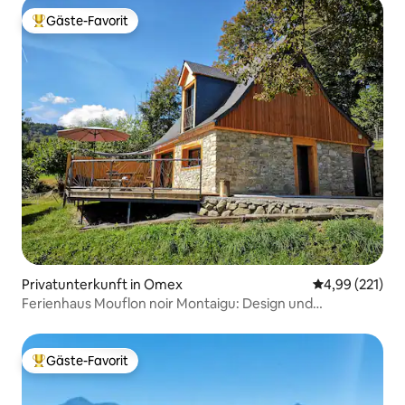
Gäste-Favorit
Beliebter Gäste-Favorit.
Privatunterkunft in Omex
Durchschnittl
4,99 (221)
Ferienhaus Mouflon noir Montaigu: Design und
Authentizität
Gäste-Favorit
Beliebter Gäste-Favorit.