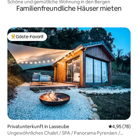
Schöne und gemütliche Wohnung in den Bergen
Familienfreundliche Häuser mieten
Gäste-Favorit
Beliebter Gäste-Favorit.
Privatunterkunft in Lasseube
Durchschnittl
4,95 (78)
Ungewöhnliches Chalet / SPA / Panorama Pyrenäen /