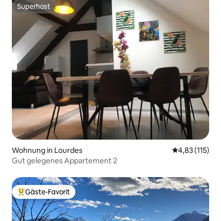
Superhost
Superhost
Wohnung in Lourdes
Durchschnittl
4,83 (115)
Gut gelegenes Appartement 2
Gäste-Favorit
Beliebter Gäste-Favorit.