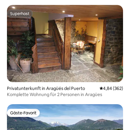
Brasero
Superhost
Superhost
Privatunterkunft in Aragüés del Puerto
Durchschnittli
4,84 (362)
Komplette Wohnung für 2 Personen in Aragües
Gäste-Favorit
Gäste-Favorit