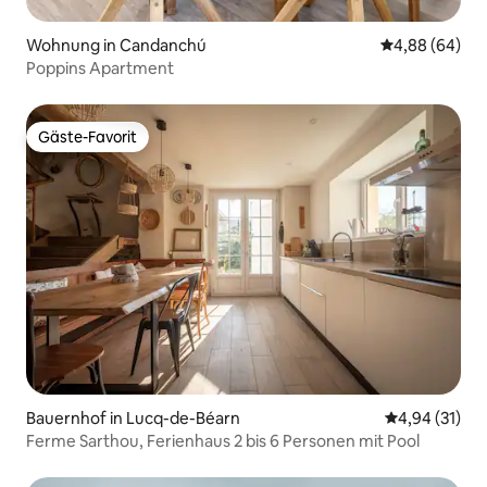
Wohnung in Candanchú
Durchschnittl
4,88 (64)
Poppins Apartment
Gäste-Favorit
Gäste-Favorit
Bauernhof in Lucq-de-Béarn
Durchschnitt
4,94 (31)
Ferme Sarthou, Ferienhaus 2 bis 6 Personen mit Pool