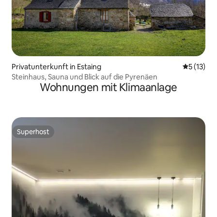
Privatunterkunft in Estaing
Durchschn
5 (13)
Steinhaus, Sauna und Blick auf die Pyrenäen
Wohnungen mit Klimaanlage
Superhost
Superhost