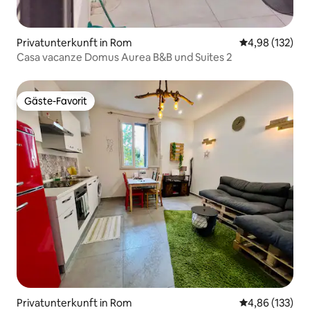
Privatunterkunft in Rom
Durchschnittl
4,98 (132)
Casa vacanze Domus Aurea B&B und Suites 2
Gäste-Favorit
Gäste-Favorit
Privatunterkunft in Rom
Durchschnittl
4,86 (133)