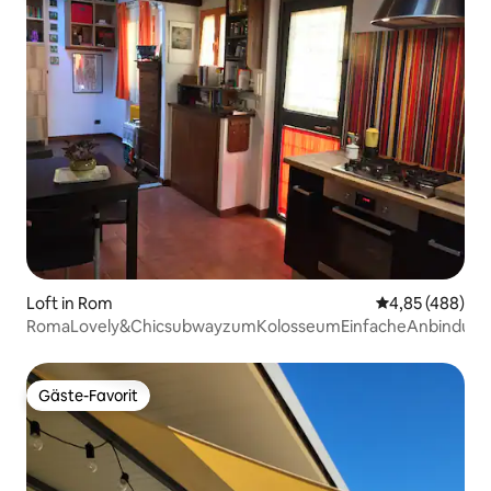
Loft in Rom
Durchschnittli
4,85 (488)
RomaLovely&ChicsubwayzumKolosseumEinfacheAnbindung
Gäste-Favorit
Gäste-Favorit