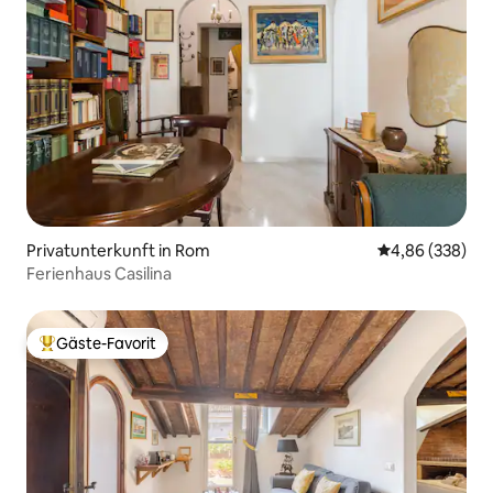
Privatunterkunft in Rom
Durchschnittli
4,86 (338)
Ferienhaus Casilina
Gäste-Favorit
Beliebter Gäste-Favorit.