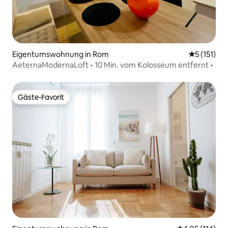
Eigentumswohnung in Rom
Durchschni
5 (151)
AeternaModernaLoft • 10 Min. vom Kolosseum entfernt •
Gäste-Favorit
Gäste-Favorit