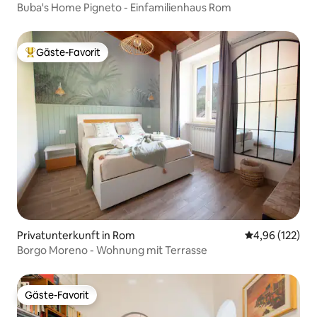
Buba's Home Pigneto - Einfamilienhaus Rom
Gäste-Favorit
Beliebter Gäste-Favorit.
Privatunterkunft in Rom
Durchschnittl
4,96 (122)
Borgo Moreno - Wohnung mit Terrasse
Gäste-Favorit
Gäste-Favorit