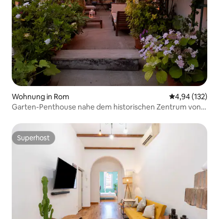
Wohnung in Rom
Durchschnittl
4,94 (132)
Garten-Penthouse nahe dem historischen Zentrum von
Rom
Superhost
Superhost