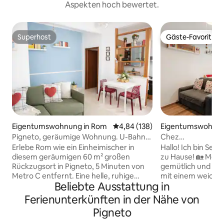
Aspekten hoch bewertet.
Superhost
Gäste-Favorit
Superhost
Gäste-Favorit
Eigentumswohnung in Rom
Durchschnittliche Bewertung: 4
4,84 (138)
Eigentumswohnun
Pigneto, geräumige Wohnung. U-Bahn
Chez
in 5 Minuten
Serafina@Pignet
Erlebe Rom wie ein Einheimischer in
Hallo! Ich bin Ser
Bahnstationen
diesem geräumigen 60 m² großen
zu Hause! 🏡 Mein
Rückzugsort in Pigneto, 5 Minuten von
gemütlich und sorg
Metro C entfernt. Eine helle, ruhige
mit einem weichen 
Beliebte Ausstattung in
Oase mit Klimaanlage, WLAN und voll
duftender Bettwäs
ausgestatteter Küche — ideal für Paare
ausgestatteten Kü
Ferienunterkünften in der Nähe von
oder digitale Nomad:innen. Willkommen
Pigneto, Roms un
Pigneto
in deinem luftigen Zuhause in Roms
Viertel, das für se
angesagtestem kreativem Zentrum.
Nachtleben bekann