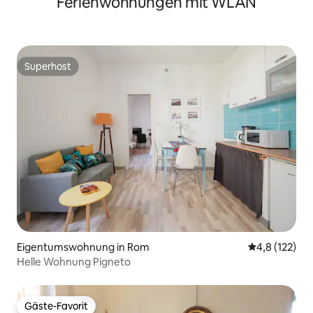
Ferienwohnungen mit WLAN
Superhost
Superhost
Eigentumswohnung in Rom
Durchschnitt
4,8 (122)
Helle Wohnung Pigneto
Gäste-Favorit
Gäste-Favorit