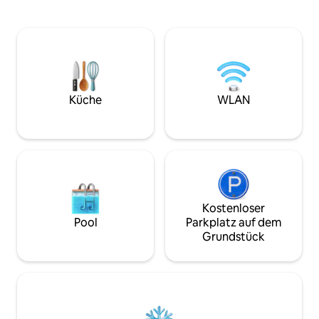
Diese stilvolle Wohnung bietet die
angebunden ist: 
perfekte Mischung: die pulsierende
nur 4 Stationen m
Energie von Pignetos Streetart und
entfernt 👉 Der Ba
Cafés draußen und absolute Ruhe im
Minuten entfernt, 
Inneren. Der perfekte, gut
mit dem Zug oder
angebundene Ausgangspunkt, um die
anreisen. Ein kom
Ewige Stadt zu erkunden und
in einem lebhaften
Küche
WLAN
gleichzeitig ihre authentischste Seite zu
Rom authentisch z
erleben.
Kostenloser
Pool
Parkplatz auf dem
Grundstück