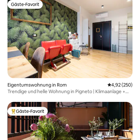
Gäste-Favorit
Gäste-Favorit
Eigentumswohnung in Rom
Durchschnittli
4,92 (250)
Trendige und helle Wohnung in Pigneto | Klimaanlage +
Metro C
Gäste-Favorit
Beliebter Gäste-Favorit.