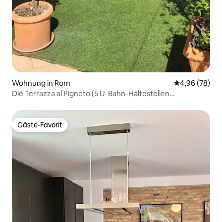
Wohnung in Rom
Durchschnittl
4,96 (78)
Die Terrazza al Pigneto (5 U-Bahn-Haltestellen
Kolosseum)
Gäste-Favorit
Gäste-Favorit