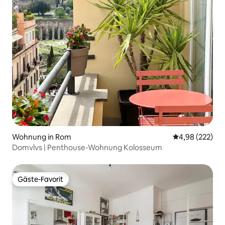
Wohnung in Rom
Durchschnittli
4,98 (222)
Domvlvs | Penthouse-Wohnung Kolosseum
Gäste-Favorit
Gäste-Favorit