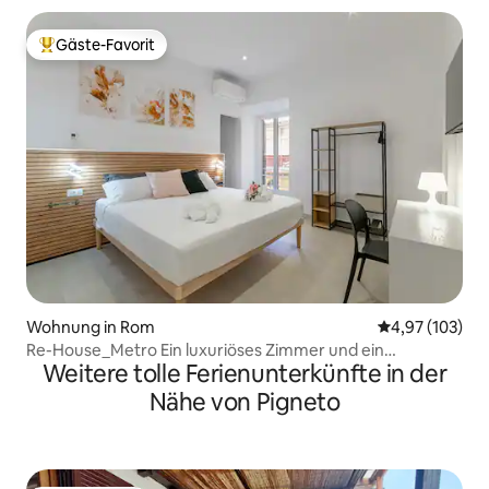
Gäste-Favorit
Beliebter Gäste-Favorit.
Wohnung in Rom
Durchschnittl
4,97 (103)
Re-House_Metro Ein luxuriöses Zimmer und ein
Weitere tolle Ferienunterkünfte in der
Willkommensgeschenk
Nähe von Pigneto