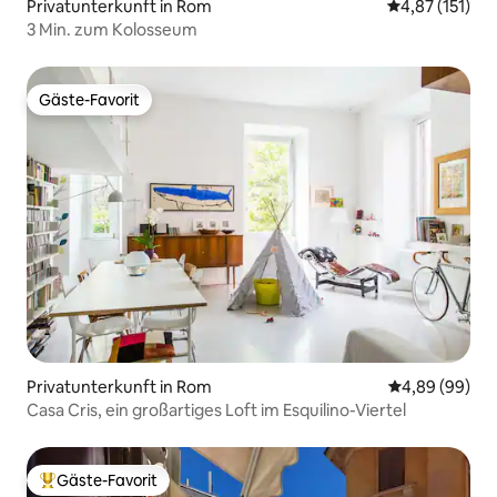
Privatunterkunft in Rom
Durchschnittl
4,87 (151)
3 Min. zum Kolosseum
Gäste-Favorit
Gäste-Favorit
Privatunterkunft in Rom
Durchschnittl
4,89 (99)
Casa Cris, ein großartiges Loft im Esquilino-Viertel
Gäste-Favorit
Beliebter Gäste-Favorit.