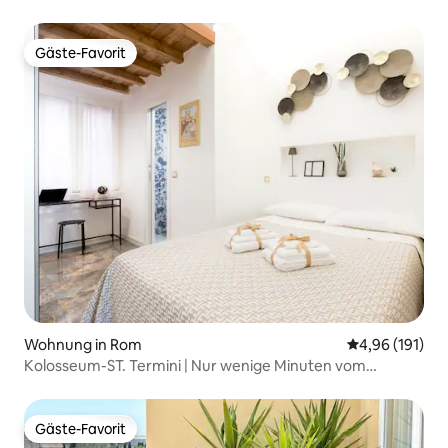
Gäste-Favorit
Gäste-Favorit
Wohnung in Rom
Durchschnittl
4,96 (191)
Kolosseum-ST. Termini | Nur wenige Minuten vom
Zentrum entfernt.
Gäste-Favorit
Gäste-Favorit