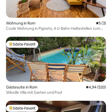
Wohnung in Rom
Durchsch
5 (3)
Coole Wohnung in Pigneto, 4 U-Bahn-Haltestellen zum
Kolosseum
Gäste-Favorit
Beliebter Gäste-Favorit.
Gästesuite in Rom
Durchschnittli
4,94 (520)
Stilvolle Villa mit Garten und Pool
Gäste-Favorit
Beliebter Gäste-Favorit.