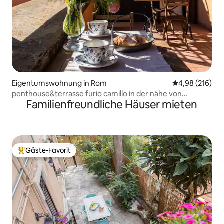
Eigentumswohnung in Rom
Durchschnittli
4,98 (216)
penthouse&terrasse furio camillo in der nähe von
Familienfreundliche Häuser mieten
tuscolana
Gäste-Favorit
Beliebter Gäste-Favorit.