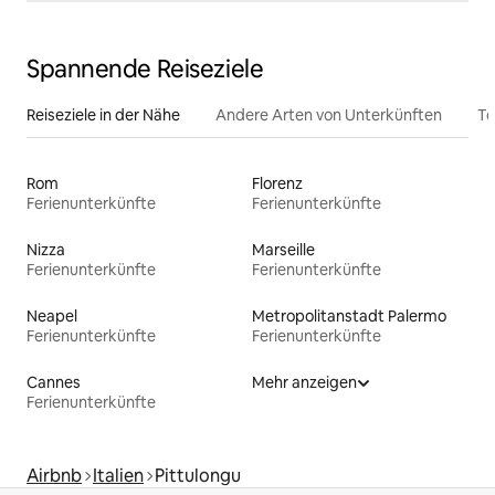
Spannende Reiseziele
Reiseziele in der Nähe
Andere Arten von Unterkünften
To
Rom
Florenz
Ferienunterkünfte
Ferienunterkünfte
Nizza
Marseille
Ferienunterkünfte
Ferienunterkünfte
Neapel
Metropolitanstadt Palermo
Ferienunterkünfte
Ferienunterkünfte
Cannes
Mehr anzeigen
Ferienunterkünfte
Airbnb
Italien
Pittulongu