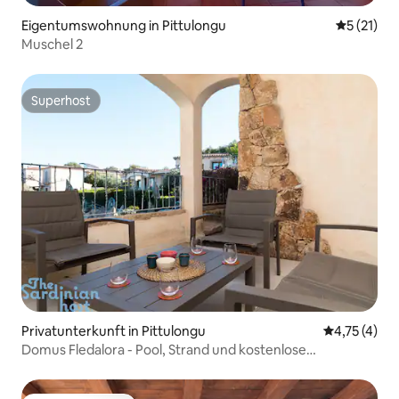
Eigentumswohnung in Pittulongu
Durchschn
5 (21)
Muschel 2
Superhost
Superhost
Privatunterkunft in Pittulongu
Durchschnit
4,75 (4)
Domus Fledalora - Pool, Strand und kostenlose
Parkmöglichkeiten