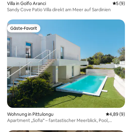
Villa in Golfo Aranci
Durchschn
5 (9)
Sandy Cove Patio Villa direkt am Meer auf Sardinien
Gäste-Favorit
Gäste-Favorit
Wohnung in Pittulongu
Durchschnitt
4,89 (9)
Apartment „Sofia“ – fantastischer Meerblick, Pool,
Privatparkplatz