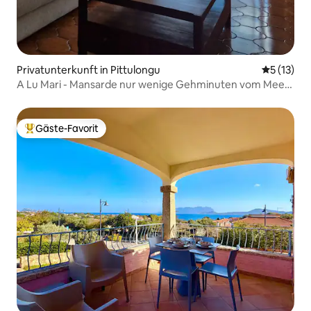
Privatunterkunft in Pittulongu
Durchschn
5 (13)
A Lu Mari - Mansarde nur wenige Gehminuten vom Meer
entfernt
Gäste-Favorit
Beliebter Gäste-Favorit.