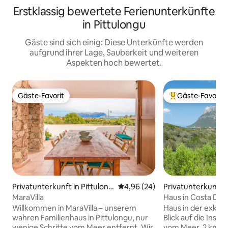
Erstklassig bewertete Ferienunterkünfte
in Pittulongu
Gäste sind sich einig: Diese Unterkünfte werden
aufgrund ihrer Lage, Sauberkeit und weiteren
Aspekten hoch bewertet.
Gäste-Favorit
Gäste-Favorit
Gäste-Favorit
Beliebter Gäste-F
Privatunterkunft in Pittulong
Durchschnittliche Bewertung: 
4,96 (24)
Privatunterkunft in
u
MaraVilla
Haus in Costa Dorat
Tavolara
Willkommen in MaraVilla – unserem
Haus in der exklus
wahren Familienhaus in Pittulongu, nur
Blick auf die Insel
wenige Schritte vom Meer entfernt. Wir
vom Meer, 2 km vo