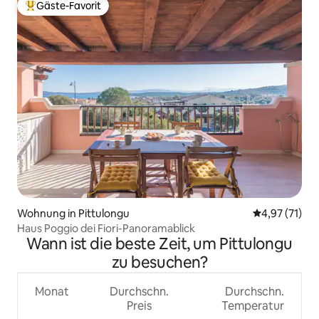
Gäste-Favorit
Beliebter Gäste-Favorit.
Wohnung in Pittulongu
Durchschnitt
4,97 (71)
Haus Poggio dei Fiori-Panoramablick
Wann ist die beste Zeit, um Pittulongu
zu besuchen?
Monat
Durchschn.
Durchschn.
Preis
Temperatur