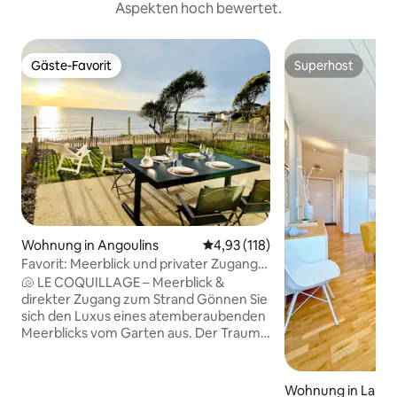
Aspekten hoch bewertet.
Gäste-Favorit
Superhost
Gäste-Favorit
Superhost
Wohnung in Angoulins
Durchschnittliche Bewertung: 4
4,93 (118)
Favorit: Meerblick und privater Zugang
zum Strand
🐚 LE COQUILLAGE – Meerblick &
direkter Zugang zum Strand Gönnen Sie
sich den Luxus eines atemberaubenden
Meerblicks vom Garten aus. Der Traum
von unvergesslichen
Sonnenuntergängen & privatem Zugang
zum Strand ist zum Greifen nah. 💙 Ideal
Wohnung in La Roc