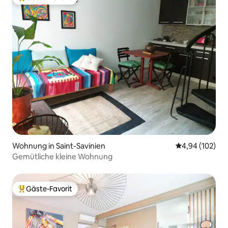
Beliebter Gäste-Favorit.
Wohnung in Saint-Savinien
Durchschnittli
4,94 (102)
Gemütliche kleine Wohnung
Gäste-Favorit
Beliebter Gäste-Favorit.