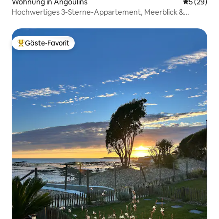
Wohnung in Angoulins
Durchschni
5 (29)
Hochwertiges 3-Sterne-Appartement, Meerblick &
Zugang zum Strand
Gäste-Favorit
Beliebter Gäste-Favorit.