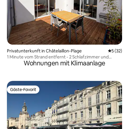
Privatunterkunft in Châtelaillon-Plage
Durchschn
5 (32)
1 Minute vom Strand entfernt - 2 Schlafzimmer und
Wohnungen mit Klimaanlage
Terrasse
Gäste-Favorit
Gäste-Favorit