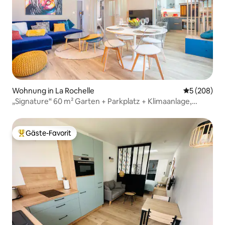
Wohnung in La Rochelle
Durchschnit
5 (208)
„Signature“ 60 m² Garten + Parkplatz + Klimaanlage,
WLAN-Netflix
Gäste-Favorit
Beliebter Gäste-Favorit.