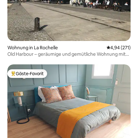
Wohnung in La Rochelle
Durchschnittl
4,94 (271)
Old Harbour – geräumige und gemütliche Wohnung mit
Klimaanlage
Gäste-Favorit
Beliebter Gäste-Favorit.