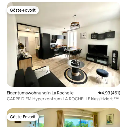
Gäste-Favorit
Gäste-Favorit
Eigentumswohnung in La Rochelle
Durchschnittl
4,93 (461)
CARPE DIEM Hyperzentrum LA ROCHELLE klassifiziert ***
Gäste-Favorit
Gäste-Favorit