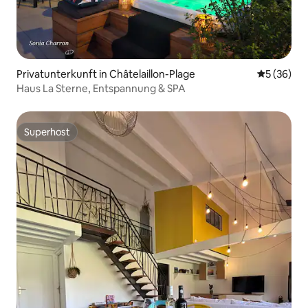
Privatunterkunft in Châtelaillon-Plage
Durchschni
5 (36)
Haus La Sterne, Entspannung & SPA
Superhost
Superhost