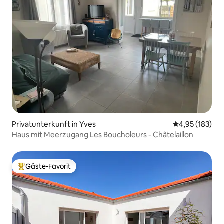
Privatunterkunft in Yves
Durchschnittl
4,95 (183)
Haus mit Meerzugang Les Boucholeurs - Châtelaillon
Gäste-Favorit
Beliebter Gäste-Favorit.