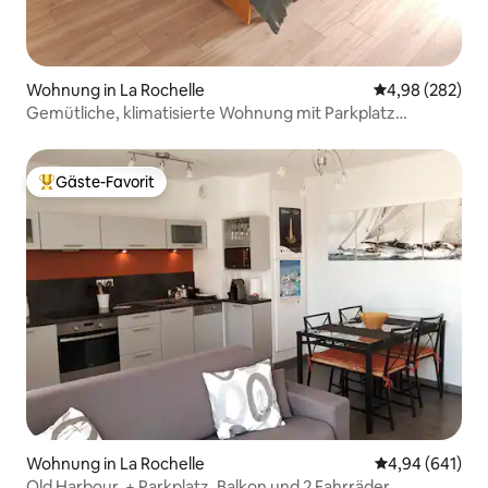
Wohnung in La Rochelle
Durchschnittli
4,98 (282)
Gemütliche, klimatisierte Wohnung mit Parkplatz
Klassifiziert 3*
Gäste-Favorit
Beliebter Gäste-Favorit.
Wohnung in La Rochelle
Durchschnittli
4,94 (641)
Old Harbour, + Parkplatz, Balkon und 2 Fahrräder