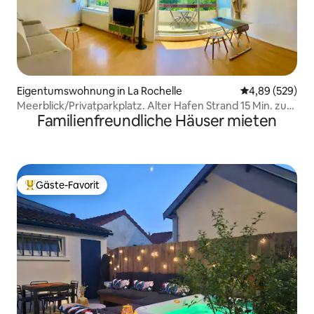
Eigentumswohnung in La Rochelle
Durchschnittli
4,89 (529)
Meerblick/Privatparkplatz. Alter Hafen Strand 15 Min. zu
Familienfreundliche Häuser mieten
Fuß.
Gäste-Favorit
Beliebter Gäste-Favorit.