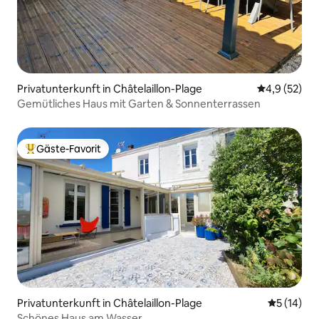
Privatunterkunft in Châtelaillon-Plage
Durchschnit
4,9 (52)
Gemütliches Haus mit Garten & Sonnenterrassen
Gäste-Favorit
Beliebter Gäste-Favorit.
Privatunterkunft in Châtelaillon-Plage
Durchschn
5 (14)
Schönes Haus am Wasser