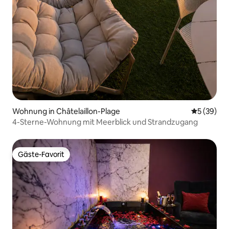
Wohnung in Châtelaillon-Plage
Durchschni
5 (39)
4-Sterne-Wohnung mit Meerblick und Strandzugang
Gäste-Favorit
Gäste-Favorit