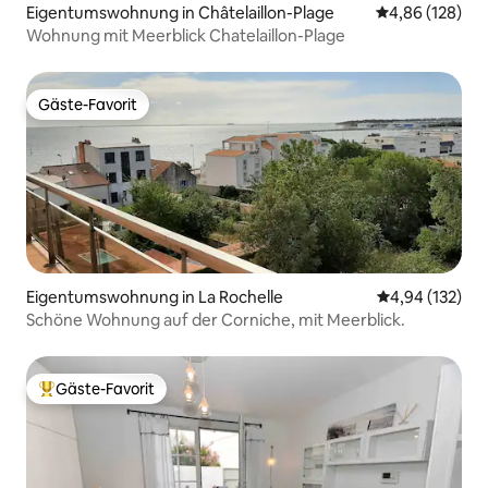
Eigentumswohnung in Châtelaillon-Plage
Durchschnittli
4,86 (128)
Wohnung mit Meerblick Chatelaillon-Plage
Gäste-Favorit
Gäste-Favorit
Eigentumswohnung in La Rochelle
Durchschnittl
4,94 (132)
Schöne Wohnung auf der Corniche, mit Meerblick.
Gäste-Favorit
Beliebter Gäste-Favorit.