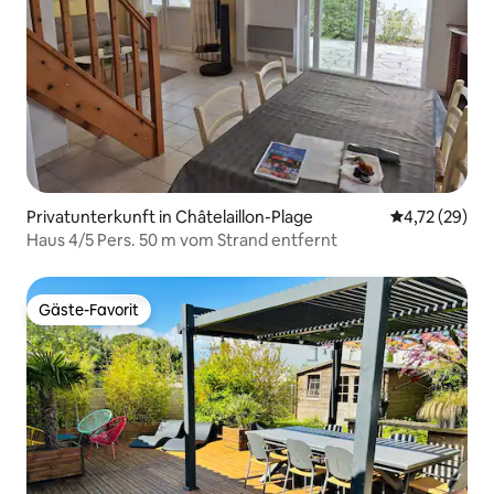
Privatunterkunft in Châtelaillon-Plage
Durchschnitt
4,72 (29)
Haus 4/5 Pers. 50 m vom Strand entfernt
Gäste-Favorit
Gäste-Favorit