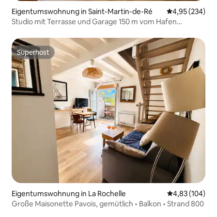
Eigentumswohnung in Saint-Martin-de-Ré
Durchschnittli
4,95 (234)
Studio mit Terrasse und Garage 150 m vom Hafen
entfernt
Superhost
Superhost
Eigentumswohnung in La Rochelle
Durchschnittli
4,83 (104)
Große Maisonette Pavois, gemütlich • Balkon • Strand 800