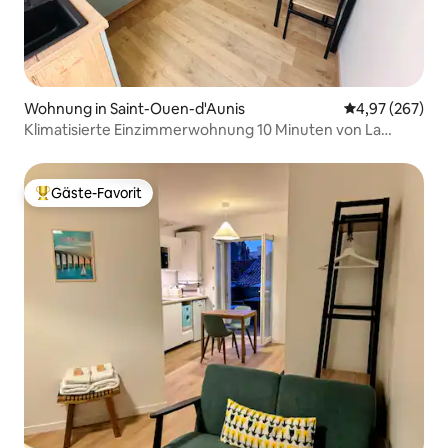
Wohnung in Saint-Ouen-d'Aunis
Durchschnittli
4,97 (267)
Klimatisierte Einzimmerwohnung 10 Minuten von La
Rochelle
Gäste-Favorit
Beliebter Gäste-Favorit.