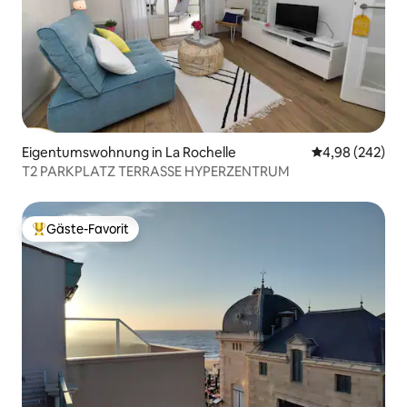
Eigentumswohnung in La Rochelle
Durchschnittli
4,98 (242)
T2 PARKPLATZ TERRASSE HYPERZENTRUM
Gäste-Favorit
Beliebter Gäste-Favorit.