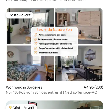
Gäste-Favorit
Gäste-Favorit
Wohnung in Surgères
Durchschnittli
4,95 (200)
Nur 150 Fuß vom Schloss entfernt ! Netflix-Terrace-AC
Gäste-Favorit