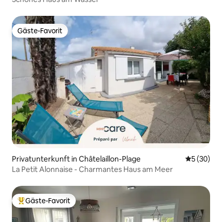
Gäste-Favorit
Gäste-Favorit
Privatunterkunft in Châtelaillon-Plage
Durchschni
5 (30)
La Petit Alonnaise - Charmantes Haus am Meer
Gäste-Favorit
Beliebter Gäste-Favorit.