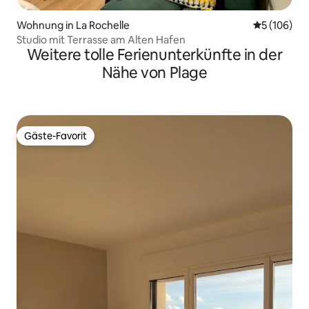
Wohnung in La Rochelle
Durchschnit
5 (106)
Studio mit Terrasse am Alten Hafen
Weitere tolle Ferienunterkünfte in der
Nähe von Plage
Gäste-Favorit
Gäste-Favorit