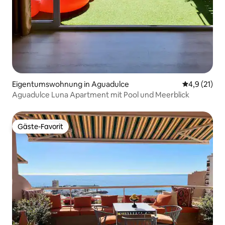
Eigentumswohnung in Aguadulce
Durchschnit
4,9 (21)
Aguadulce Luna Apartment mit Pool und Meerblick
Gäste-Favorit
Gäste-Favorit