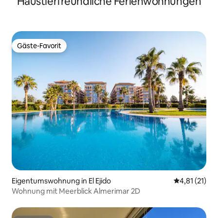
Haustierfreundliche Ferienwohnungen
Gäste-Favorit
Gäste-Favorit
Eigentumswohnung in El Ejido
Durchschnitt
4,81 (21)
Wohnung mit Meerblick Almerimar 2D