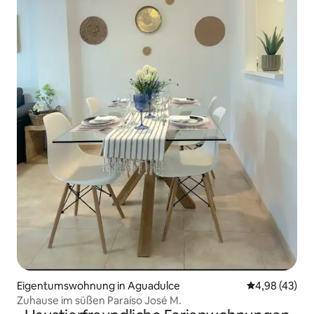
Eigentumswohnung in Aguadulce
Durchschnittl
4,98 (43)
Zuhause im süßen Paraíso José M.