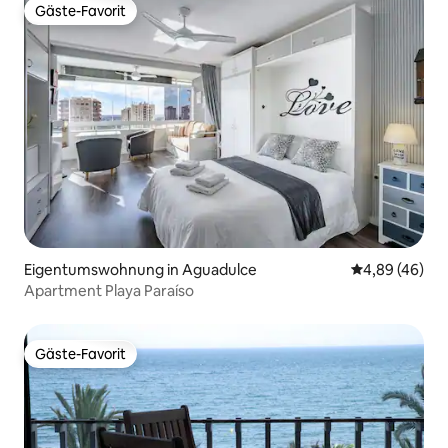
Gäste-Favorit
Gäste-Favorit
Eigentumswohnung in Aguadulce
Durchschnittl
4,89 (46)
Apartment Playa Paraíso
Gäste-Favorit
Gäste-Favorit