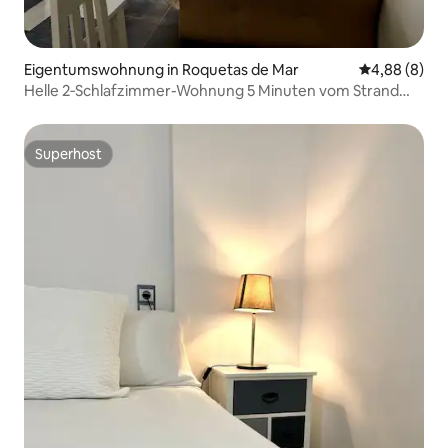
Eigentumswohnung in Roquetas de Mar
Durchschnitt
4,88 (8)
Helle 2‑Schlafzimmer-Wohnung 5 Minuten vom Strand
entfernt + Parkplatz
Superhost
Superhost