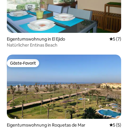
Eigentumswohnung in El Ejido
Durchsch
5 (7)
Natürlicher Entinas Beach
Gäste-Favorit
Gäste-Favorit
Eigentumswohnung in Roquetas de Mar
Durchsch
5 (5)