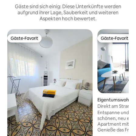
Gäste sind sich einig: Diese Unterkünfte werden
aufgrund ihrer Lage, Sauberkeit und weiteren
Aspekten hoch bewertet.
Gäste-Favorit
Gäste-Favorit
Gäste-Favorit
Gäste-Favorit
Eigentumswohnun
etas de Mar
Direkt am Strand m
Sauna, Fitnessrau
Entspanne und erf
schönen, neu eing
Apartment mit zw
Genieße das Frühs
der Terrasse mit B