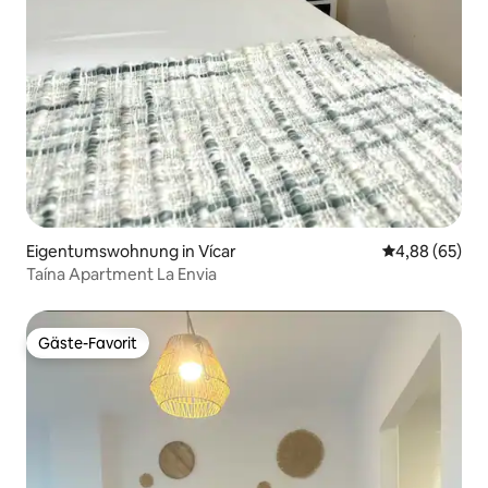
Eigentumswohnung in Vícar
Durchschnittl
4,88 (65)
Taína Apartment La Envia
Gäste-Favorit
Gäste-Favorit