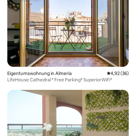
Eigentumswohnung in Almería
Durchschnittl
4,92 (36)
LifeHouse Cathedral * Free Parking* SuperiorWiFi*