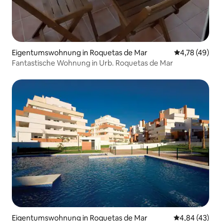
Eigentumswohnung in Roquetas de Mar
Durchschnitt
4,78 (49)
Fantastische Wohnung in Urb. Roquetas de Mar
Eigentumswohnung in Roquetas de Mar
Durchschnittl
4,84 (43)