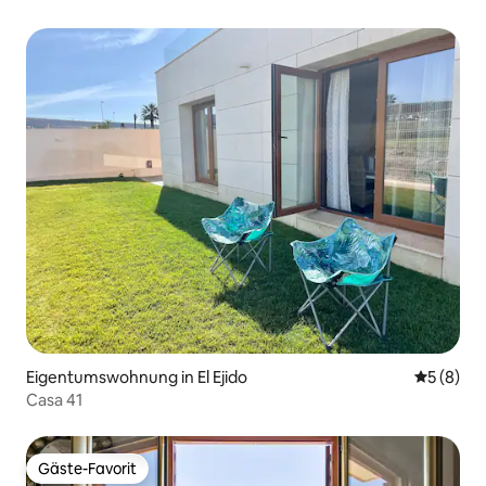
Eigentumswohnung in El Ejido
Durchschn
5 (8)
Casa 41
Gäste-Favorit
Gäste-Favorit