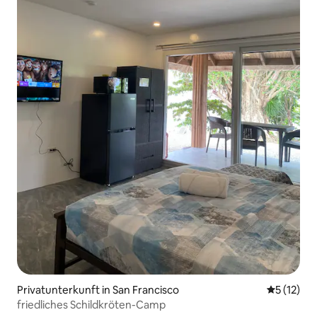
Privatunterkunft in San Francisco
Durchschn
5 (12)
friedliches Schildkröten-Camp