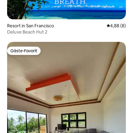
Resort in San Francisco
Durchschnitt
4,88 (8)
Deluxe Beach Hut 2
Gäste-Favorit
Gäste-Favorit