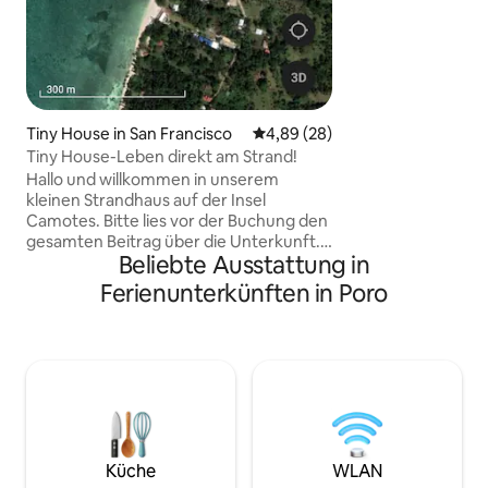
Selbstverpflegung
Entspannungspool
Gerät. 3 Hütten m
Gemeinschaftstoil
für bis zu 12 Perso
15 Minuten zum Ha
20 Minuten nach S
Tiny House in San Francisco
Durchschnittliche Bewertung: 
4,89 (28)
40 Minuten zum H
Tiny House-Leben direkt am Strand!
frische Pizza wird
Hallo und willkommen in unserem
Perfekt für Famil
kleinen Strandhaus auf der Insel
Arbeitsauszeiten!
Camotes. Bitte lies vor der Buchung den
gesamten Beitrag über die Unterkunft.
Beliebte Ausstattung in
Wir bemühen uns, dir Annehmlichkeiten
zur Verfügung zu stellen, um einen
Ferienunterkünften in Poro
angenehmen Aufenthalt zu
gewährleisten. Wenn etwas nicht
aufgeführt ist, bedeutet das, dass wir es
zu diesem Zeitpunkt nicht anbieten
können. Du kannst aber gerne
nachfragen, und wir werden unser
Bestes tun, um dich in die richtige
Richtung zu weisen. Genieße die frische
Meeresbrise, das frische Rauschen der
Küche
WLAN