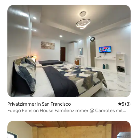
Privatzimmer in San Francisco
Durchsch
5 (3)
Fuego Pension House Familienzimmer @ Camotes mit
WLAN