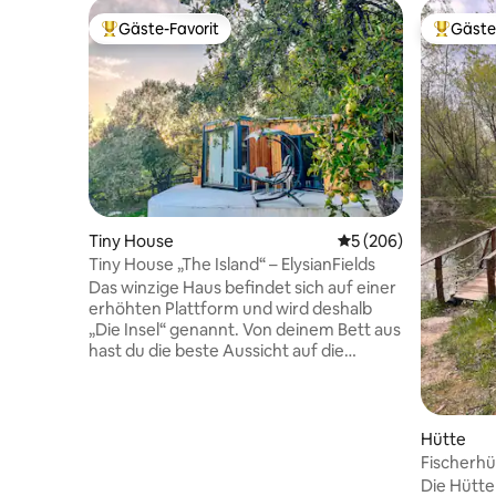
Gäste-Favorit
Gäste
Beliebter Gäste-Favorit.
Beliebte
Tiny House
Durchschnittliche B
5 (206)
Tiny House „The Island“ – ElysianFields
Das winzige Haus befindet sich auf einer
erhöhten Plattform und wird deshalb
„Die Insel“ genannt. Von deinem Bett aus
hast du die beste Aussicht auf die
siebenvanischen Hügel. Im Inneren des
winzigen wirst du sehen, dass es eine
Menge zu bieten hat! Eine voll
ausgestattete Küche, um deine eigenen
Hütte
Mahlzeiten zuzubereiten, ein
Fischerhü
komfortables Badezimmer mit
Die Hütte