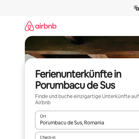
Zu
Inhalten
springen
Ferienunterkünfte in
Porumbacu de Sus
Finde und buche einzigartige Unterkünfte auf
Airbnb
Ort
Wenn Ergebnisse verfügbar sind, navigiere mit d
Check-in