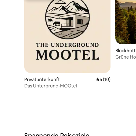
Blockhüt
Grüne Hos
Privatunterkunft
Durchschnittliche 
5 (10)
Das Untergrund-MOOtel
Spannende Reiseziele