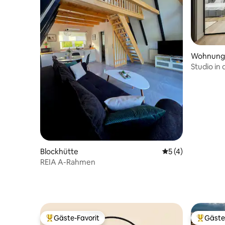
Wohnung
Studio in 
Blockhütte
Durchschnittliche
5 (4)
REIA A-Rahmen
Gäste-Favorit
Gäste
Beliebter Gäste-Favorit.
Beliebte