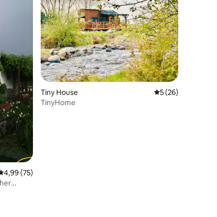
33 Bewertungen
Tiny House
Durchschnittliche
5 (26)
TinyHome
Durchschnittliche Bewertung: 4,99 von 5, 75 Bewertungen
4,99 (75)
cher