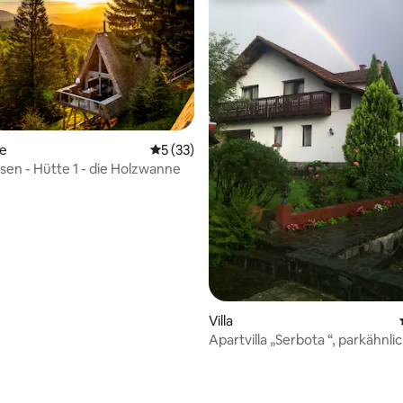
te
Durchschnittliche Bewertung: 5 von 5, 
5 (33)
en - Hütte 1 - die Holzwanne
Bewertung: 5 von 5, 10 Bewertungen
Villa
Apartvilla „Serbota “, parkähnli
Garten mit Bach