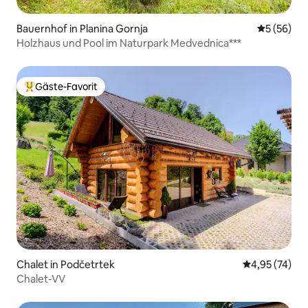
Bauernhof in Planina Gornja
Durchschni
5 (56)
Holzhaus und Pool im Naturpark Medvednica***
Gäste-Favorit
Beliebter Gäste-Favorit.
Chalet in Podčetrtek
Durchschnitt
4,95 (74)
Chalet-VV