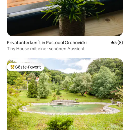
Privatunterkunft in Pustodol Orehovički
Durchschn
5 (8)
Tiny House mit einer schönen Aussicht
Gäste-Favorit
Beliebter Gäste-Favorit.