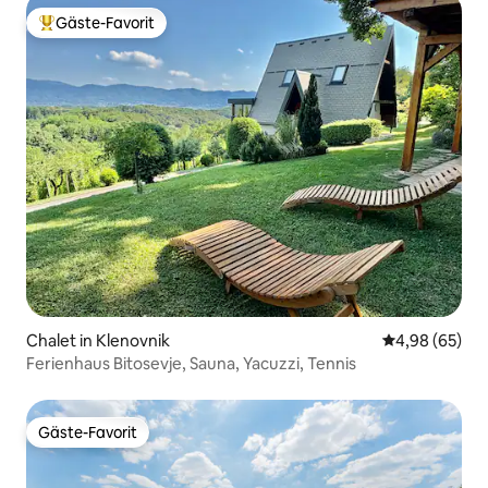
Gäste-Favorit
Beliebter Gäste-Favorit.
Chalet in Klenovnik
Durchschnittl
4,98 (65)
Ferienhaus Bitosevje, Sauna, Yacuzzi, Tennis
Gäste-Favorit
Gäste-Favorit