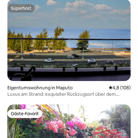
Superhost
Superhost
Eigentumswohnung in Maputo
Durchschnitt
4,8 (108)
Luxus am Strand: exquisiter Rückzugsort über dem
Einkaufszentrum
Gäste-Favorit
Gäste-Favorit