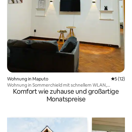
Wohnung in Maputo
Durchschn
5 (12)
Wohnung in Sommerchield mit schnellem WLAN,
Komfort wie zuhause und großartige
Klimaanlage und Parkplatz!
Monatspreise