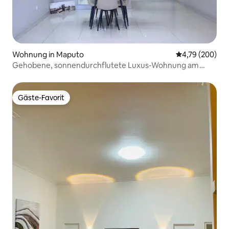
Wohnung in Maputo
Durchschnittli
4,79 (200)
Gehobene, sonnendurchflutete Luxus-Wohnung am
Strand.
Gäste-Favorit
Gäste-Favorit