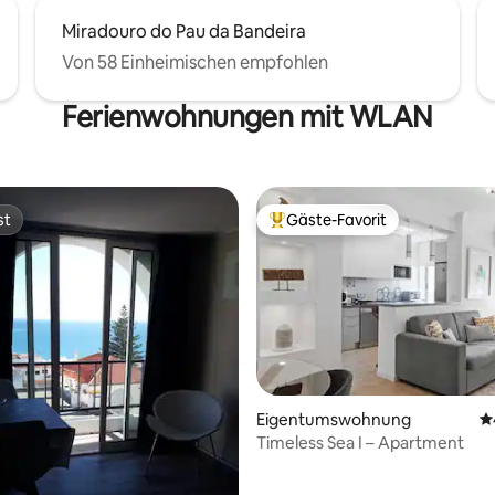
Miradouro do Pau da Bandeira
Von 58 Einheimischen empfohlen
Ferienwohnungen mit WLAN
st
Gäste-Favorit
st
Beliebter Gäste-Favorit.
Eigentumswohnung
D
Timeless Sea I – Apartment