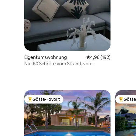
Eigentumswohnung
Durchschnittliche Bewe
4,96 (192)
Nur 50 Schritte vom Strand, von
Geschäften und Restaurants entfernt
Gäste-Favorit
Gäste
Beliebter Gäste-Favorit.
Beliebte