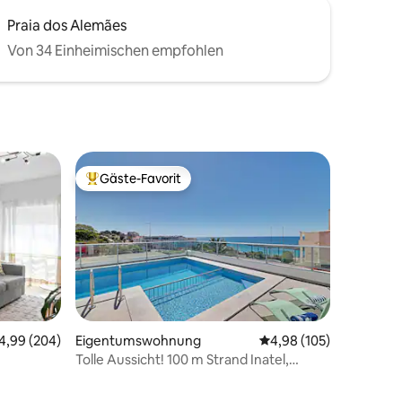
Praia dos Alemães
Von 34 Einheimischen empfohlen
Gäste-Favorit
Beliebter Gäste-Favorit.
urchschnittliche Bewertung: 4,99 von 5, 204 Bewertungen
4,99 (204)
Eigentumswohnung
Durchschnittliche Bew
4,98 (105)
Tolle Aussicht! 100 m Strand Inatel,
Altstadt 300 m