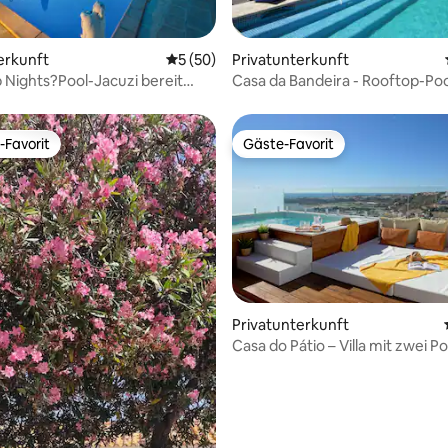
 Bewertung: 5 von 5, 9 Bewertungen
erkunft
Durchschnittliche Bewertung: 5 von 5, 
5 (50)
Privatunterkunft
p Nights?Pool-Jacuzi bereit
Casa da Bandeira - Rooftop-Poo
n 5'walk
Frontstrand
-Favorit
Gäste-Favorit
r Gäste-Favorit.
Gäste-Favorit
rtung: 4,95 von 5, 106 Bewertungen
Privatunterkunft
Casa do Pátio – Villa mit zwei Po
Dachterrasse und Panoramabli