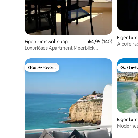
Eigentu
Eigentumswohnung
Durchschnittliche Bewe
4,99 (140)
Albufeira
Luxuriöses Apartment Meerblick
kostenlos
Zentrum Carvoeiro
Gäste-Favorit
Gäste-Fa
Gäste-Favorit
Gäste-Fa
Eigentu
Modernes
der histo