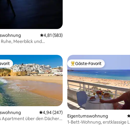
mswohnung
Durchschnittliche Bewertung: 4,81 von 5, 5
4,81 (583)
rtung: 4,99 von 5, 140 Bewertungen
: Ruhe, Meerblick und
er Park.
vorit
Gäste-Favorit
vorit
Beliebter Gäste-Favorit.
mswohnung
Durchschnittliche Bewertung: 4,94 von 5, 2
4,94 (247)
Eigentumswohnung
D
 Apartment über den Dächern
1-Bett-Wohnung, erstklassige 
rischen Altstadt von Albufeira
spektakuläre Aussicht