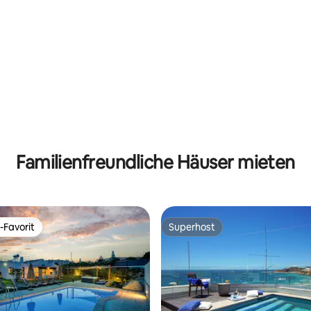
rtung: 4,96 von 5, 192 Bewertungen
Familienfreundliche Häuser mieten
-Favorit
Superhost
r Gäste-Favorit.
Superhost