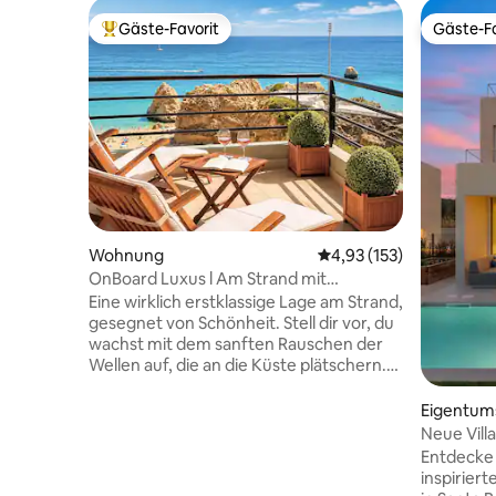
Gäste-Favorit
Gäste-Fa
Beliebter Gäste-Favorit.
Gäste-Fa
Wohnung
Durchschnittliche Bewe
4,93 (153)
OnBoard Luxus l Am Strand mit
Panorama-Meerblick
Eine wirklich erstklassige Lage am Strand,
gesegnet von Schönheit. Stell dir vor, du
wachst mit dem sanften Rauschen der
Wellen auf, die an die Küste plätschern.
Wenn du die Vorhänge zurückziehst,
wirst du von einem beeindruckenden
Eigentu
Blick auf den weiten, glitzernden Ozean
Neue Vill
begrüßt, der sich bis zum Horizont
Pool, Whi
Entdecke
erstreckt. On Board Luxury Apartment
inspiriert
ist so bezaubernd, wie es klingt. Rufen