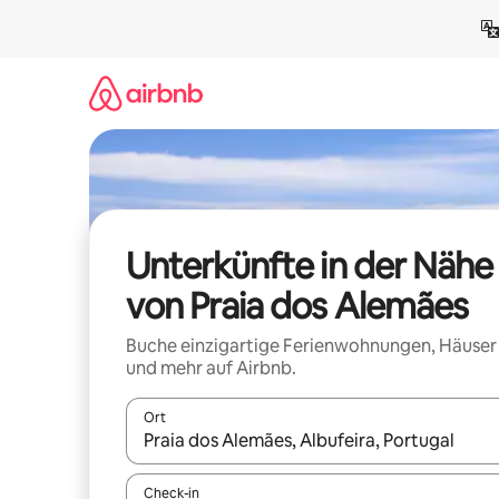
Zu
Inhalten
springen
Unterkünfte in der Nähe
von Praia dos Alemães
Buche einzigartige Ferienwohnungen, Häuser
und mehr auf Airbnb.
Ort
Wenn Ergebnisse verfügbar sind, navigiere mit d
Check-in