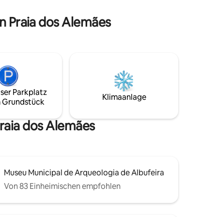
insel.
Die Balkone an Lounge, Schlafzimmer
altete
und Küche schaffen ein besonderes
on Praia dos Alemães
te
Raumgefühl. Belo Sol liegt nur 7
s du für
Gehminuten von Praia do Carvoeiro,
Geschäften und Restaurants entfernt.
ser Parkplatz
Klimaanlage
 Grundstück
Praia dos Alemães
Museu Municipal de Arqueologia de Albufeira
Von 83 Einheimischen empfohlen