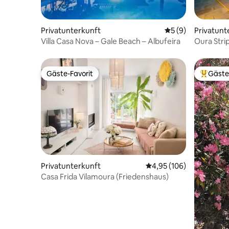
Privatunterkunft
Durchschnittliche
5 (9)
Privatunt
Villa Casa Nova – Gale Beach – Albufeira
Oura Stri
zum Rolle
Gäste-Favorit
Gäste
Gäste-Favorit
Beliebte
Privatunterkunft
Durchschnittliche Bewe
4,95 (106)
Casa Frida Vilamoura (Friedenshaus)