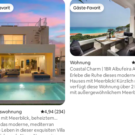
vorit
Gäste-Favorit
vorit
Gäste-Favorit
Wohnung
D
Coastal Charm | 1BR Albufeira 
rtung: 4,93 von 5, 153 Bewertungen
Erlebe die Ruhe dieses moder
Hauses mit Meerblick! Kürzlich 
verfügt diese Wohnung über 2
mit außergewöhnlichem Meerb
Wohnzimmer und Schlafzimmer
1BR 1 Bad verfügt über 2 Betten
begehbaren Kleiderschrank, w
mswohnung
Durchschnittliche Bewertung: 4,94 von 5, 2
4,94 (234)
Kissen, Bettdecken, Handtüche
a mit Meerblick, beheiztem
grundlegenden Toilettenartikel
rlpool auf dem Dach
 das moderne, mediterran
enthalten. Die offene Küche ve
e Leben in dieser exquisiten Villa
über reichlich Arbeitsfläche,