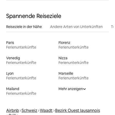
Spannende Reiseziele
Reiseziele in der Nähe
Andere Arten von Unterkünften
To
Paris
Florenz
Ferienunterkünfte
Ferienunterkünfte
Venedig
Nizza
Ferienunterkünfte
Ferienunterkünfte
Lyon
Marseille
Ferienunterkünfte
Ferienunterkünfte
Mailand
Mehr anzeigen
Ferienunterkünfte
Airbnb
Schweiz
Waadt
Bezirk Ouest lausannois