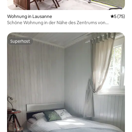
Wohnung in Lausanne
Durchschn
5 (75)
Schöne Wohnung in der Nähe des Zentrums von
Lausanne
Superhost
Superhost