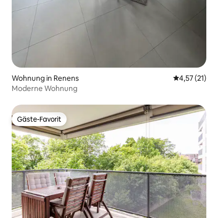
Wohnung in Renens
Durchschnitt
4,57 (21)
Moderne Wohnung
Gäste-Favorit
Gäste-Favorit