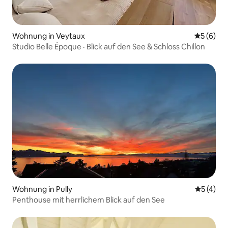
Wohnung in Veytaux
Durchschn
5 (6)
Studio Belle Époque · Blick auf den See & Schloss Chillon
Wohnung in Pully
Durchsch
5 (4)
Penthouse mit herrlichem Blick auf den See