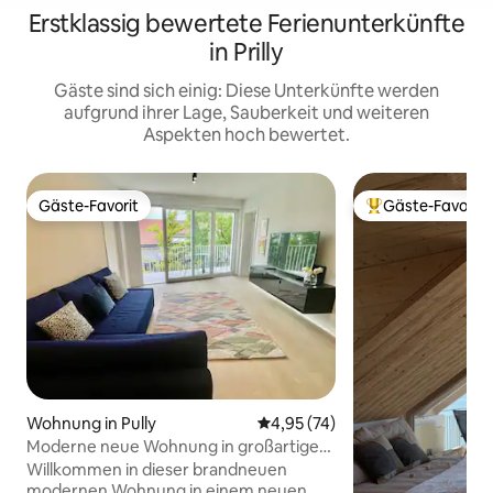
Erstklassig bewertete Ferienunterkünfte
in Prilly
Gäste sind sich einig: Diese Unterkünfte werden
aufgrund ihrer Lage, Sauberkeit und weiteren
Aspekten hoch bewertet.
Gäste-Favorit
Gäste-Favorit
Gäste-Favorit
Beliebter Gäste-F
Wohnung in Pully
Durchschnittliche Bewertung: 
4,95 (74)
Moderne neue Wohnung in großartiger
Lage
Willkommen in dieser brandneuen
modernen Wohnung in einem neuen