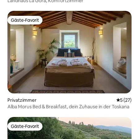
Landhaus La Gora, Komfortzimmer
Gäste-Favorit
Gäste-Favorit
Privatzimmer
Durchschn
5 (27)
Alba Morus Bed & Breakfast, dein Zuhause in der Toskana
Gäste-Favorit
Gäste-Favorit