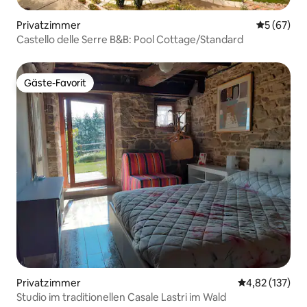
Privatzimmer
Durchschni
5 (67)
Castello delle Serre B&B: Pool Cottage/Standard
Gäste-Favorit
Gäste-Favorit
Privatzimmer
Durchschnittl
4,82 (137)
Studio im traditionellen Casale Lastri im Wald