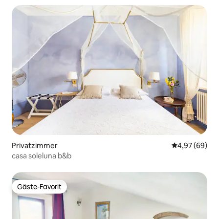
Privatzimmer
Durchschnittl
4,97 (69)
casa soleluna b&b
Gäste-Favorit
Gäste-Favorit