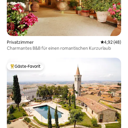
Privatzimmer
Durchschnittl
4,92 (48)
Charmantes B&B für einen romantischen Kurzurlaub
Gäste-Favorit
Beliebter Gäste-Favorit.