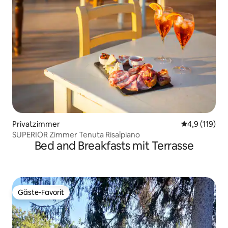
Privatzimmer
Durchschnitt
4,9 (119)
SUPERIOR Zimmer Tenuta Risalpiano
Bed and Breakfasts mit Terrasse
Gäste-Favorit
Gäste-Favorit