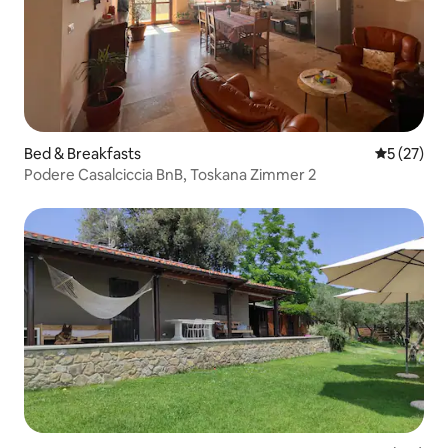
Bed & Breakfasts
Durchschn
5 (27)
Podere Casalciccia BnB, Toskana Zimmer 2