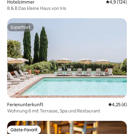
Hotelzimmer
Durchschnitt
4,9 (124)
B & B Das kleine Haus von Iris
Superhost
Superhost
Ferienunterkunft
Durchschnit
4,25 (4)
Wohnung 6 mit Terrasse, Spa und Restaurant
Gäste-Favorit
Gäste-Favorit