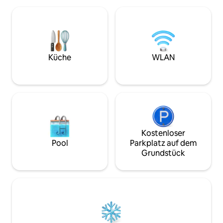
Gartenterrasse. 
einfaches italienisches Frühstück
verfügt über eine
(Kaffee, Tee, Milch, Kekse usw.) ist
Liegestuhlbereich
inbegriffen, wenn Sie jedoch ein
Lieblingsdaten ni
reichhaltigeres Frühstück am Tisch
sind, sieh dir uns
bevorzugen, betragen die Kosten 15 €
Wohnung an. Türki
pro Person (10 € von 5 bis 15 Jahren,
Küche
WLAN
https://www.airb
kostenlos unter 5 Jahren). EV-Wallbox
verfügbar.
Kostenloser
Pool
Parkplatz auf dem
Grundstück