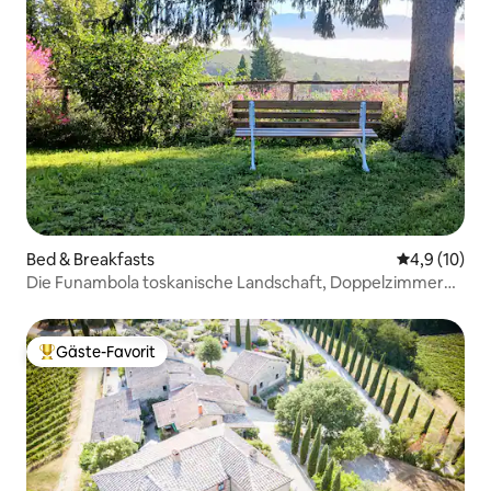
Bed & Breakfasts
Durchschnit
4,9 (10)
Die Funambola toskanische Landschaft, Doppelzimmer
mit .
Gäste-Favorit
Beliebter Gäste-Favorit.