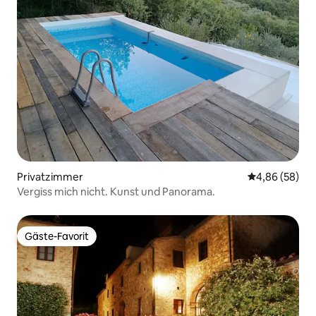
Privatzimmer
Durchschnittl
4,86 (58)
Vergiss mich nicht. Kunst und Panorama.
Gäste-Favorit
Gäste-Favorit