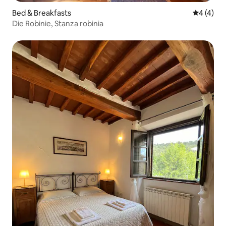
Bed & Breakfasts
Durchsch
4 (4)
Die Robinie, Stanza robinia