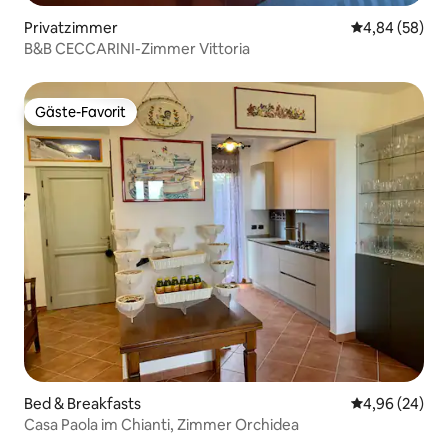
Privatzimmer
Durchschnittl
4,84 (58)
B&B CECCARINI-Zimmer Vittoria
Gäste-Favorit
Gäste-Favorit
Bed & Breakfasts
Durchschnittl
4,96 (24)
Casa Paola im Chianti, Zimmer Orchidea