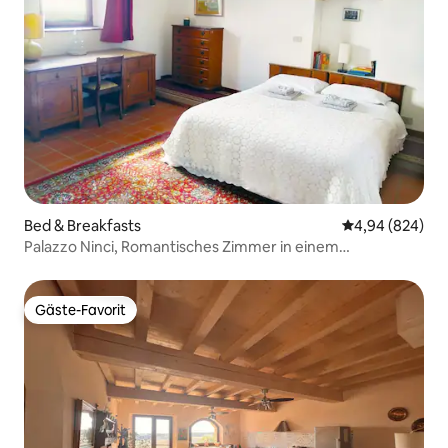
Bed & Breakfasts
Durchschnittli
4,94 (824)
Palazzo Ninci, Romantisches Zimmer in einem
historischen Gebäude
Gäste-Favorit
Gäste-Favorit