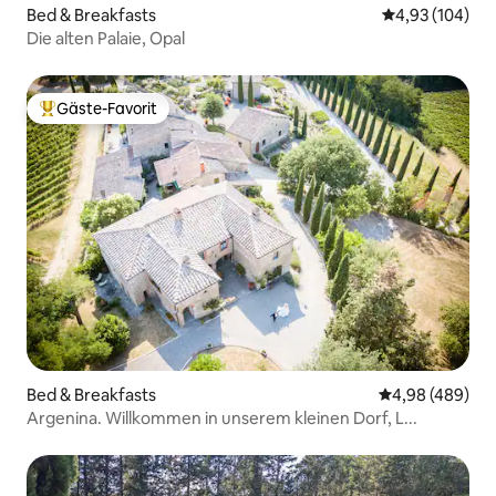
Bed & Breakfasts
Durchschnittli
4,93 (104)
Die alten Palaie, Opal
Gäste-Favorit
Beliebter Gäste-Favorit.
Bed & Breakfasts
Durchschnittli
4,98 (489)
Argenina. Willkommen in unserem kleinen Dorf, L...