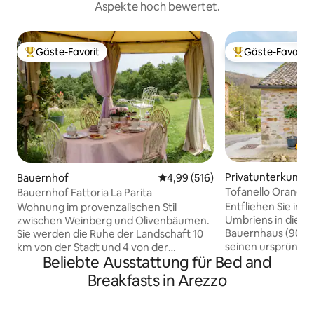
Aspekte hoch bewertet.
Gäste-Favorit
Gäste-Favorit
Beliebter Gäste-Favorit.
Beliebter Gäste-F
Privatunterkunft
Bauernhof
Durchschnittliche Bewertung: 4
4,99 (516)
Tofanello Orange
Bauernhof Fattoria La Parita
Komfort mit Auße
Entfliehen Sie in 
Wohnung im provenzalischen Stil
Umbriens in diese
zwischen Weinberg und Olivenbäumen.
Bauernhaus (90 m2
Sie werden die Ruhe der Landschaft 10
seinen ursprüngl
km von der Stadt und 4 von der
Beliebte Ausstattung für Bed and
beibehält. Das Ha
Autobahn entfernt genießen. Der
klassische gewölb
Gesang von Eichelhähern und
Breakfasts in Arezzo
originale Steinobe
Kuckucken wird zum Soundtrack des
Holzkamin im Inne
Wohnzimmers, während die Rehe
eigenen Eingang u
zwischen den Olivenbäumen grasen. Ein