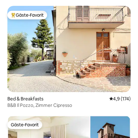
Gäste-Favorit
Beliebter Gäste-Favorit.
Bed & Breakfasts
Durchschnitt
4,9 (174)
B&B Il Pozzo, Zimmer Cipresso
Gäste-Favorit
Gäste-Favorit