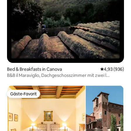
Bed & Breakfasts in Canova
Durchschnittli
4,93 (936)
B&B il Maraviglio, Dachgeschosszimmer mit zwei l...
Gäste-Favorit
Gäste-Favorit