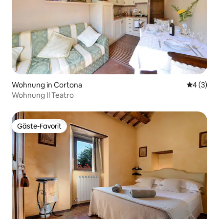
Wohnung in Cortona
Durchschn
4 (3)
Wohnung Il Teatro
Gäste-Favorit
Gäste-Favorit