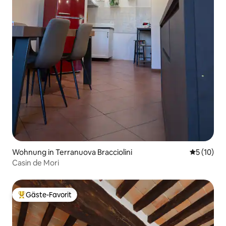
Wohnung in Terranuova Bracciolini
Durchschn
5 (10)
Casin de Mori
Gäste-Favorit
Beliebter Gäste-Favorit.