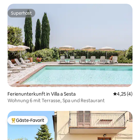
Superhost
Superhost
Ferienunterkunft in Villa a Sesta
Durchschnit
4,25 (4)
Wohnung 6 mit Terrasse, Spa und Restaurant
Gäste-Favorit
Beliebter Gäste-Favorit.