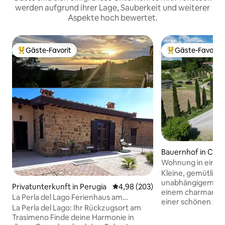
werden aufgrund ihrer Lage, Sauberkeit und weiterer
Aspekte hoch bewertet.
Gäste-Favorit
Gäste-Favorit
Beliebter Gäste-Favorit.
Beliebter Gäste-F
Bauernhof in Cast
erardenga
Wohnung in einem
Bauernhaus.
Kleine, gemütlic
unabhängigem Zu
Privatunterkunft in Perugia
Durchschnittliche Bewertung: 4
4,98 (203)
einem charmanten
La Perla del Lago Ferienhaus am
einer schönen Aus
Trasimenischen See
La Perla del Lago: Ihr Rückzugsort am
mit viel Stauraum
Trasimeno ​Finde deine Harmonie in
Himmelbett und e