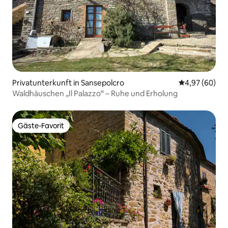
Privatunterkunft in Sansepolcro
Durchschnittl
4,97 (60)
Waldhäuschen „Il Palazzo“ – Ruhe und Erholung
Gäste-Favorit
Gäste-Favorit