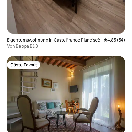
Eigentumswohnung in Castelfranco Piandiscò
Durchschnittl
4,85 (54)
Von Beppa B&B
Gäste-Favorit
Gäste-Favorit