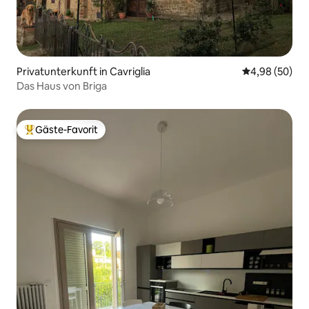
Privatunterkunft in Cavriglia
Durchschnittl
4,98 (50)
Das Haus von Briga
Gäste-Favorit
Beliebter Gäste-Favorit.