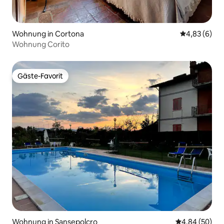
Wohnung in Cortona
Durchschnitt
4,83 (6)
Wohnung Corito
Gäste-Favorit
Gäste-Favorit
Wohnung in Sansepolcro
Durchschnittl
4,84 (50)