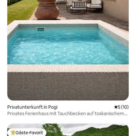
Privatunterkunft in Pogi
Durchschn
5 (10)
Privates Ferienhaus mit Tauchbecken auf toskanischem
Anwesen
Gäste-Favorit
Beliebter Gäste-Favorit.