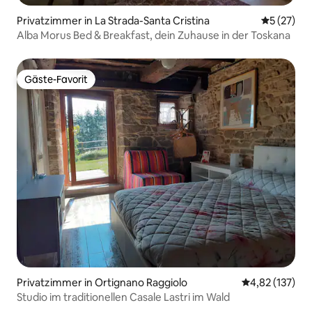
Privatzimmer in La Strada-Santa Cristina
Durchschn
5 (27)
Alba Morus Bed & Breakfast, dein Zuhause in der Toskana
Gäste-Favorit
Gäste-Favorit
Privatzimmer in Ortignano Raggiolo
Durchschnittl
4,82 (137)
Studio im traditionellen Casale Lastri im Wald