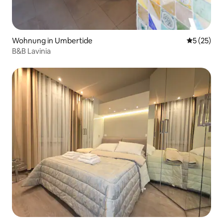
Wohnung in Umbertide
Durchschn
5 (25)
B&B Lavinia