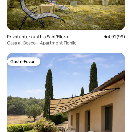
Privatunterkunft in Sant'Ellero
Durchschnitt
4,91 (99)
Casa al. Bosco – Apartment Fienile
Gäste-Favorit
Gäste-Favorit