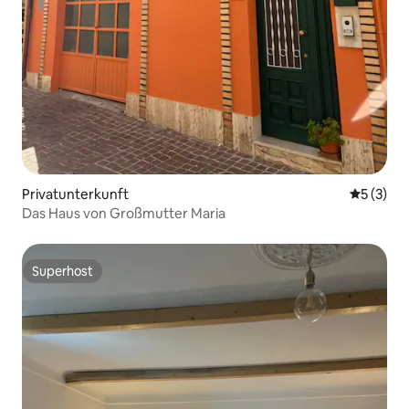
Privatunterkunft
Durchsch
5 (3)
Das Haus von Großmutter Maria
Superhost
Superhost