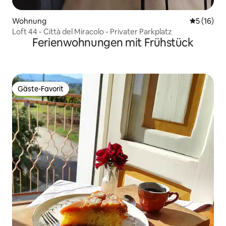
Wohnung
Durchschn
5 (16)
Loft 44 - Città del Miracolo - Privater Parkplatz
Ferienwohnungen mit Frühstück
Gäste-Favorit
Gäste-Favorit