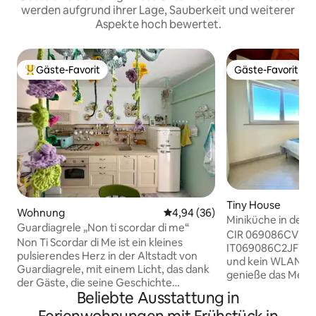
werden aufgrund ihrer Lage, Sauberkeit und weiterer
Aspekte hoch bewertet.
Gäste-Favorit
Gäste-Favorit
Beliebter Gäste-Favorit.
Gäste-Favorit
Tiny House
Wohnung
Durchschnittliche Bewertung: 
4,94 (36)
Miniküche in der 
Guardiagrele „Non ti scordar di me“
Fahrrad und Parkp
CIR 069086CVP00
Non Ti Scordar di Me ist ein kleines
IT069086C2JFVPWIXO Kein F
pulsierendes Herz in der Altstadt von
und kein WLAN, z
Guardiagrele, mit einem Licht, das dank
genieße das Meer,
der Gäste, die seine Geschichte
etwas Zeit für dic
Beliebte Ausstattung in
bereichern, immer brennt. Viel mehr als
Liebe. Wir sind in der Nähe des Meeres,
ein B&B, ist es das Haus, in dem ich
an einem der bez