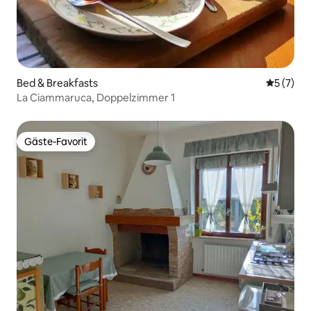
Bed & Breakfasts
Durchsch
5 (7)
La Ciammaruca, Doppelzimmer 1
Gäste-Favorit
Gäste-Favorit