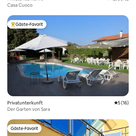
Casa Cuoco
Gäste-Favorit
Beliebter Gäste-Favorit.
Privatunterkunft
Durchschn
5 (16)
Der Garten von Sara
Gäste-Favorit
Gäste-Favorit