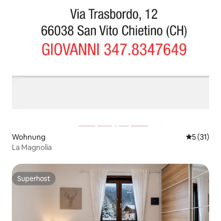
Wohnung
Durchschn
5 (31)
La Magnolia
Superhost
Superhost