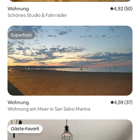
Wohnung
Durchschnittl
4,92 (50)
Schönes Studio & Fahrräder
Superhost
Superhost
Wohnung
Durchschnitt
4,59 (37)
Wohnung am Meer in San Salvo Marina
Gäste-Favorit
Gäste-Favorit