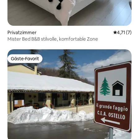
Privatzimmer
Durchschnit
4,71 (7)
Mister Bed B&B stilvolle, komfortable Zone
Gäste-Favorit
Gäste-Favorit