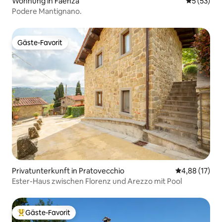
Wohnung in Faenza
Durchschn
5 (53)
Podere Mantignano.
Gäste-Favorit
Gäste-Favorit
Privatunterkunft in Pratovecchio
Durchschnitt
4,88 (17)
Ester-Haus zwischen Florenz und Arezzo mit Pool
Gäste-Favorit
Beliebter Gäste-Favorit.