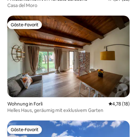
Casa del Moro
Gäste-Favorit
Gäste-Favorit
Wohnung in Forli
Durchschnitt
4,78 (18)
Helles Haus, geräumig mit exklusivem Garten
Gäste-Favorit
Gäste-Favorit