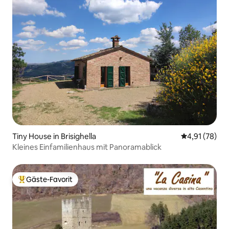
Tiny House in Brisighella
Durchschnitt
4,91 (78)
Kleines Einfamilienhaus mit Panoramablick
Gäste-Favorit
Beliebter Gäste-Favorit.