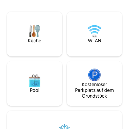
Zweizimmerwohnun
Bad, Smart-TV und WLAN. Außerdem
renoviert und mit 
gibt es einen großen gemeinsamen
eingerichtet wurd
Entspannungsbereich, einen
Wohnbereich mit 
Toilettenbereich und einen
Küchenzeile, ein
Raucherbereich. Außerdem stehen den
Dusche, einem Ab
Gästen Parktickets für ihr eigenes
Schlafzimmer mi
Fahrzeug in der Fußgängerzone zur
Kleiderschrank. 
Verfügung. Die Locanda ist nur
Küche
WLAN
Innenhof vervollst
3 Gehminuten vom Museum San
Domenico und der Piazza Saffi entfernt.
Der Bahnhof ist 20 Gehminuten
entfernt, aber mit dem Bus (Linien 1A-2-
3-4) in wenigen Minuten bequem zu
erreichen; die Haltestelle ist nur
3 Gehminuten entfernt. 700 Meter von
der Villa Serena und 10 Minuten mit dem
Kostenloser
Bus von der Villa Igea entfernt.
Pool
Parkplatz auf dem
Grundstück