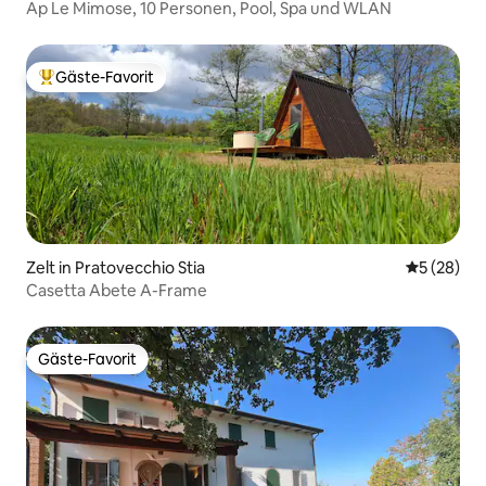
Ap Le Mimose, 10 Personen, Pool, Spa und WLAN
Gäste-Favorit
Beliebter Gäste-Favorit.
Zelt in Pratovecchio Stia
Durchschni
5 (28)
Casetta Abete A-Frame
Gäste-Favorit
Gäste-Favorit