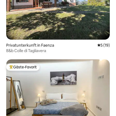
Privatunterkunft in Faenza
Durchschn
5 (19)
B&b Colle di Tagliavera
Gäste-Favorit
Beliebter Gäste-Favorit.