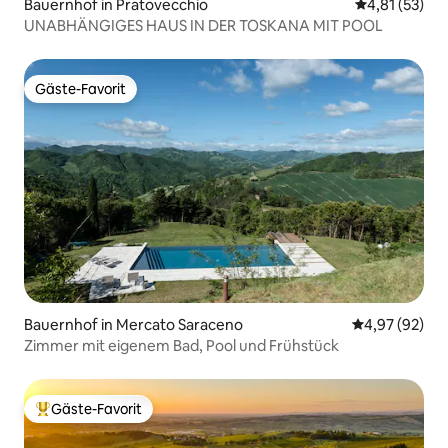
Bauernhof in Pratovecchio
Durchschnitt
4,81 (53)
UNABHÄNGIGES HAUS IN DER TOSKANA MIT POOL
Gäste-Favorit
Gäste-Favorit
Bauernhof in Mercato Saraceno
Durchschnittl
4,97 (92)
Zimmer mit eigenem Bad, Pool und Frühstück
Gäste-Favorit
Beliebter Gäste-Favorit.