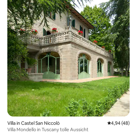
Villa in Castel San Niccolò
Durchschnittl
4,94 (48)
Villa Mondello in Tuscany tolle Aussicht