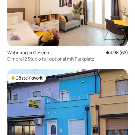
Wohnung in Cesena
Durchschnittl
4,98 (63)
Dimora12 Studio full optional mit Parkplatz
Gäste-Favorit
Beliebter Gäste-Favorit.