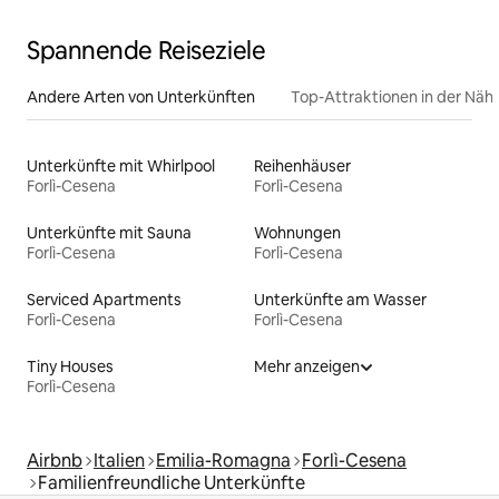
Spannende Reiseziele
Andere Arten von Unterkünften
Top-Attraktionen in der Näh
Unterkünfte mit Whirlpool
Reihenhäuser
Forlì-Cesena
Forlì-Cesena
Unterkünfte mit Sauna
Wohnungen
Forlì-Cesena
Forlì-Cesena
Serviced Apartments
Unterkünfte am Wasser
Forlì-Cesena
Forlì-Cesena
Tiny Houses
Mehr anzeigen
Forlì-Cesena
Airbnb
Italien
Emilia-Romagna
Forlì-Cesena
Familienfreundliche Unterkünfte