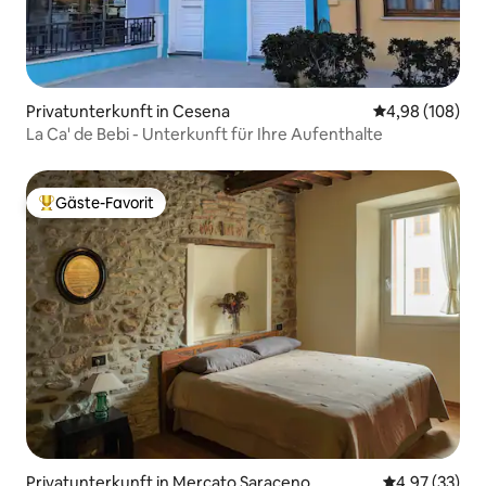
Privatunterkunft in Cesena
Durchschnittli
4,98 (108)
La Ca' de Bebi - Unterkunft für Ihre Aufenthalte
Gäste-Favorit
Beliebter Gäste-Favorit.
Privatunterkunft in Mercato Saraceno
Durchschnitt
4,97 (33)