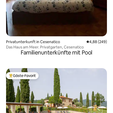
Privatunterkunft in Cesenatico
Durchschnittli
4,88 (249)
Das Haus am Meer. Privatgarten, Cesenatico
Familienunterkünfte mit Pool
Gäste-Favorit
Beliebter Gäste-Favorit.