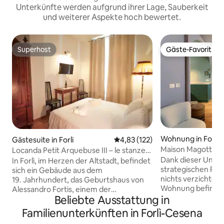
Unterkünfte werden aufgrund ihrer Lage, Sauberkeit
und weiterer Aspekte hoch bewertet.
Superhost
Gäste-Favorit
Superhost
Gäste-Favorit
Wohnung in Forli
Gästesuite in Forli
Durchschnittliche Bewertung: 4
4,83 (122)
Maison Magotti
Locanda Petit Arquebuse III – le stanze
in centro
Dank dieser Unterk
In Forlì, im Herzen der Altstadt, befindet
strategischen Posi
sich ein Gebäude aus dem
nichts verzichten, e
19. Jahrhundert, das Geburtshaus von
Wohnung befindet 
Alessandro Fortis, einem der
Beliebte Ausstattung in
Zentrum, im Erdg
bedeutendsten Politiker seiner Zeit. Die
mit Blick auf den 
Locanda besteht aus komfortablen,
Familienunterkünften in Forlì-Cesena
kostenloser Parkpl
klimatisierten Zimmern mit eigenem