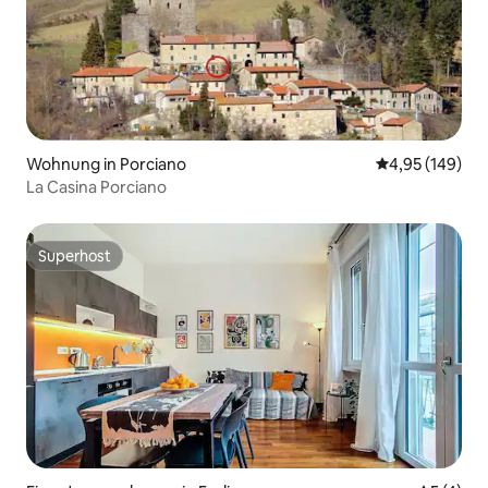
Wohnung in Porciano
Durchschnittli
4,95 (149)
La Casina Porciano
Superhost
Superhost