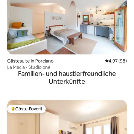
Gästesuite in Porciano
Durchschnittl
4,97 (98)
La Macia - Studio one
Familien- und haustierfreundliche
Unterkünfte
Gäste-Favorit
Beliebter Gäste-Favorit.