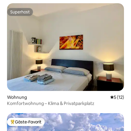
Superhost
Superhost
Wohnung
Durchschn
5 (12)
Komfortwohnung – Klima & Privatparkplatz
Gäste-Favorit
Beliebter Gäste-Favorit.