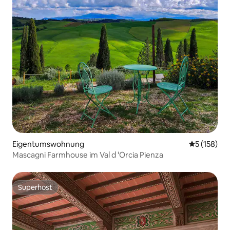
Eigentumswohnung
Durchschni
5 (158)
Mascagni Farmhouse im Val d 'Orcia Pienza
Superhost
Superhost