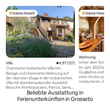
Gäste-Favorit
Gäste-Favorit
Beliebter Gäste-Favorit.
Beliebter Gäste-F
Wohnung
Unter dem Sonne
Villa
Durchschnittliche Bewertung: 4
4,97 (127)
Montepulciano
Im Jahr 2023 besc
Charmante toskanische Villa mit
Guglielmo und ich,
Aussicht für Familie und Freunde
Riesige und charmante Wohnung auf
einer Kirche aus 
der obersten Etage in der toskanischen
restaurieren, inde
Villa mit atemberaubender Aussicht!
zweistöckige Woh
Besuche Montepulciano, Pienza, Siena,
Obergeschoss hab
Beliebte Ausstattung in
erkunde die Landschaft, Weinberge und
Schlafzimmer mit 
heiße Quellen, wandere oder fahre E-
Ferienunterkünften in Grosseto
Badezimmer mit D
Bike, spaziere oder fahre! Zwei
Erdgeschoss ein 
geräumige Suiten mit hochwertigen
Wohnzimmer mit S