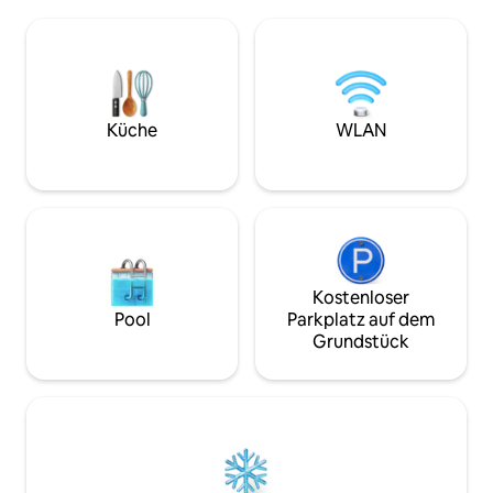
Betten und eigenem Bad. Wohnzimmer
im Freien mit tolle
mit Fenstern, bequeme Sofas,
verfügbar und ei
professionelle Küche zur eigenen
m entfernt, wo ma
Nutzung. Wir können Besuche in
Weinprobe oder ein
Weingütern und Verkostungen,
Gäste unserer 4 
Kochkurse und private Abendessen
Uhr haben kann, 
arrangieren. NEUER Whirlpool mit Blick
Küche
WLAN
Voraus bucht Großer kostenloser
auf den grünen Hügel! Erlebe die
Parkplatz 100 m e
Toskana als Einheimische, mit deinem
einheimischen Gastgeber!
Kostenloser
Pool
Parkplatz auf dem
Grundstück