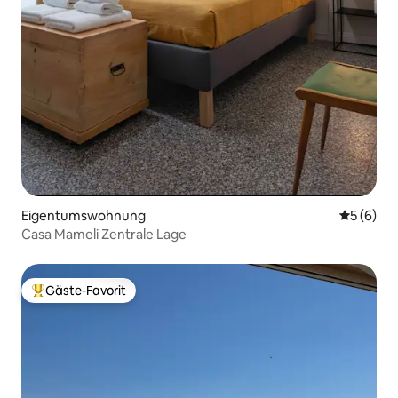
Eigentumswohnung
Durchschn
5 (6)
Casa Mameli Zentrale Lage
Gäste-Favorit
Beliebter Gäste-Favorit.