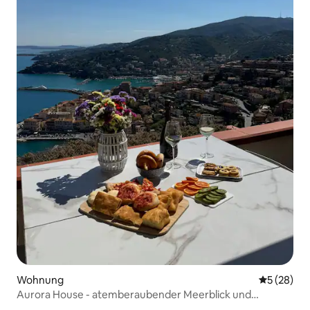
Wohnung
Durchschni
5 (28)
Aurora House - atemberaubender Meerblick und
Parkplatz