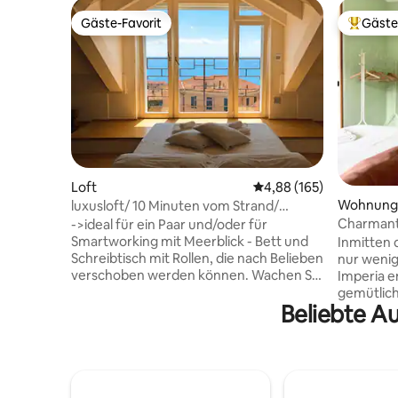
Gäste-Favorit
Gäste
Gäste-Favorit
Beliebte
Loft
Durchschnittliche Bewe
4,88 (165)
Wohnung
luxusloft/ 10 Minuten vom Strand/
Aussicht
Charmante
->ideal für ein Paar und/oder für
Olivenhai
Smartworking mit Meerblick - Bett und
Inmitten 
Schreibtisch mit Rollen, die nach Belieben
nur weni
verschoben werden können. Wachen Sie
Imperia e
auf oder arbeiten Sie mit dem Meer vor
gemütlich
Beliebte Au
sich! -Strände und Parkplätze 10 Minuten
Komfort u
zu Fuß über Treppen erreichbar -
aufeinand
Gebührenpflichtige Garage auf Anfrage
Etage mit
- Fahrrad- und Rollerverleih vor Ort auf
überdacht
Anfrage - Fenster mit
Annehmlic
Verdunkelungsrollos -kleine Terrasse -
Familien.