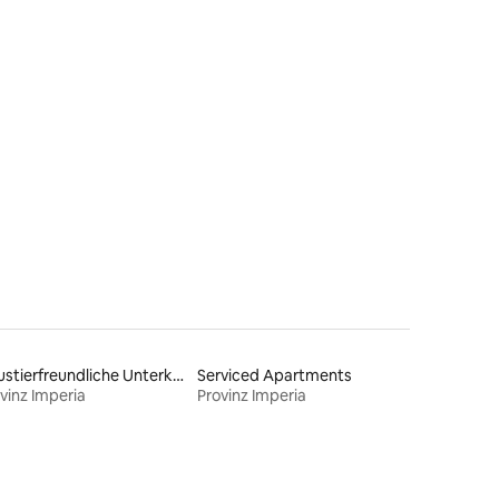
15 Bewertungen
Haustierfreundliche Unterkünfte
Serviced Apartments
vinz Imperia
Provinz Imperia