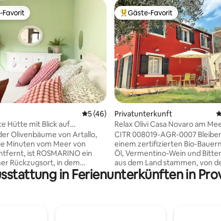
-Favorit
Gäste-Favorit
r Gäste-Favorit.
Beliebter Gäste-Favorit.
rtung: 4,88 von 5, 165 Bewertungen
Durchschnittliche Bewertung: 5 von 5, 
5 (46)
Privatunterkunft
D
 Hütte mit Blick auf
Relax Olivi Casa Novaro am Me
ne in der Nähe von Imperia
Wohnung Oliva
der Olivenbäume von Artallo,
CITR 008019-AGR-0007 Bleiben
ge Minuten vom Meer von
einem zertifizierten Bio-Bauer
ntfernt, ist ROSMARINO ein
Öl, Vermentino-Wein und Bitt
er Rückzugsort, in dem
aus dem Land stammen, von d
sstattung in Ferienunterkünften in Pro
nd Raffinesse
umgeben sind. Casa Novaro hat
ertreffen. Wohnung auf einer
Wohnungen, es ist 5 km vom 
 privatem Garten,
von Imperia 10 Minuten, mit d
em Parkplatz und allen
von den Stränden von Imperia 
hkeiten für Paare und
Marina. Die Wohnung ist Teil eine
 Erholsames Erwachen mit Blick
Casa Novaro ist nur wenige Ki