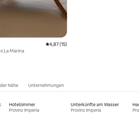
Durchschnittliche Bewertung: 4,87 von 5, 
4,87 (15)
s La Marina
 der Nähe
Unternehmungen
k
Hotelzimmer
Unterkünfte am Wasser
Provinz Imperia
Provinz Imperia
Pro