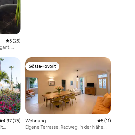
Durchschnittliche Bewertung: 5 von 5, 25 Bewertungen
5 (25)
gant.
Gäste-Favorit
Gäste-Favorit
Durchschnittliche Bewertung: 4,97 von 5, 75 Bewertungen
4,97 (75)
Wohnung
Durchschnittliche
5 (11)
it
Eigene Terrasse; Radweg; in der Nähe
des Meeres!