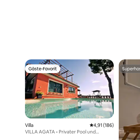
entfernt
Gäste-Favorit
Superho
Gäste-Favorit
Superho
Villa
Durchschnittliche Bewe
4,91 (186)
VILLA AGATA • Privater Pool und
mediterraner Garten