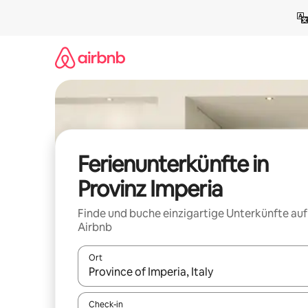
Zu
Inhalten
springen
Ferienunterkünfte in
Provinz Imperia
Finde und buche einzigartige Unterkünfte auf
Airbnb
Ort
Wenn Ergebnisse verfügbar sind, navigiere mit d
Check-in