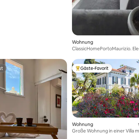
Wohnung
ClassicHomePortoMaurizio. Ele
Strand 3 min
st
Gäste-Favorit
st
Beliebter Gäste-Favorit.
rtung: 4,91 von 5, 186 Bewertungen
Wohnung
Große Wohnung in einer Villa m
Meerblick