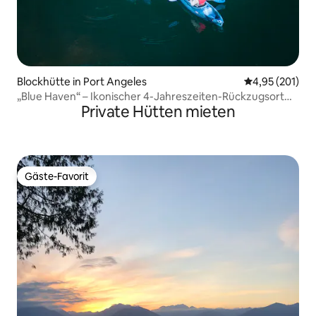
Blockhütte in Port Angeles
Durchschnittl
4,95 (201)
„Blue Haven“ – Ikonischer 4-Jahreszeiten-Rückzugsort
Private Hütten mieten
direkt am See
Gäste-Favorit
Gäste-Favorit