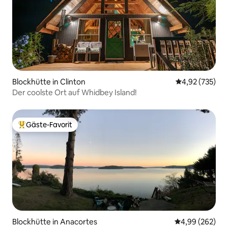
Blockhütte in Clinton
Durchschnittli
4,92 (735)
Der coolste Ort auf Whidbey Island!
Gäste-Favorit
Beliebter Gäste-Favorit.
Blockhütte in Anacortes
Durchschnittli
4,99 (262)