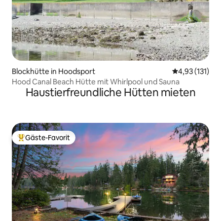
Blockhütte in Hoodsport
Durchschnittl
4,93 (131)
Hood Canal Beach Hütte mit Whirlpool und Sauna
Haustierfreundliche Hütten mieten
Gäste-Favorit
Beliebter Gäste-Favorit.