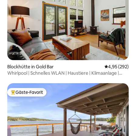
Blockhütte in Gold Bar
Durchschnittli
4,95 (292)
Whirlpool | Schnelles WLAN | Haustiere | Klimaanlage |
Eingezäunter Hof | Wanderungen
Gäste-Favorit
Beliebter Gäste-Favorit.