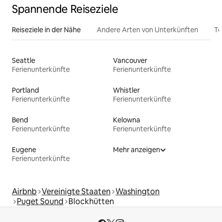
Spannende Reiseziele
Reiseziele in der Nähe
Andere Arten von Unterkünften
To
Seattle
Vancouver
Ferienunterkünfte
Ferienunterkünfte
Portland
Whistler
Ferienunterkünfte
Ferienunterkünfte
Bend
Kelowna
Ferienunterkünfte
Ferienunterkünfte
Eugene
Mehr anzeigen
Ferienunterkünfte
Airbnb
Vereinigte Staaten
Washington
Puget Sound
Blockhütten