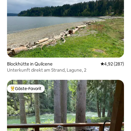
Blockhütte in Quilcene
Durchschnittli
4,92 (287)
Unterkunft direkt am Strand, Lagune, 2
Gäste-Favorit
Beliebter Gäste-Favorit.