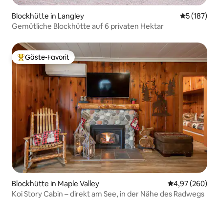
Blockhütte in Langley
Durchschni
5 (187)
Gemütliche Blockhütte auf 6 privaten Hektar
Gäste-Favorit
Beliebter Gäste-Favorit.
Blockhütte in Maple Valley
Durchschnittli
4,97 (260)
Koi Story Cabin – direkt am See, in der Nähe des Radwegs