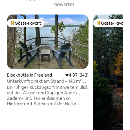
bewertet.
Gäste-Favorit
Gäste-Favorit
Beliebter Gäste-Favorit.
Beliebter Gäste-F
Blockhütte in Freeland
Durchschnittliche Bewertung: 4
4,97 (343)
Unterkunft direkt am Strand – 140 m²,
2 Schlafzimmer + Kunstatelier
Ein ruhiger Rückzugsort mit weitem Blick
auf das Wasser und üppigen Ahorn-,
Zedern- und Tannenbäumen im
Hintergrund. Sei eins mit der Natur –
Entspanne dich auf der großen Terrasse,
genieße den 100-Fuß-Blick auf das
Wasser, spektakuläre
Sonnenuntergänge oder schlendere die