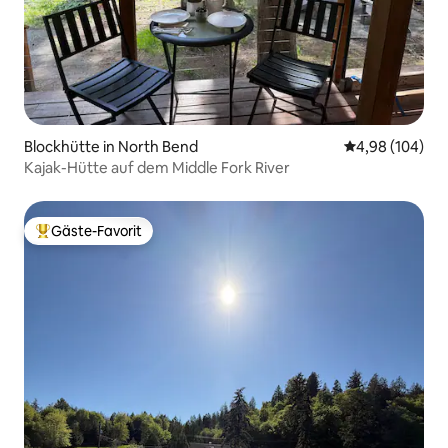
Blockhütte in North Bend
Durchschnittli
4,98 (104)
Kajak-Hütte auf dem Middle Fork River
Gäste-Favorit
Beliebter Gäste-Favorit.