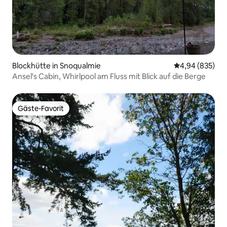
Blockhütte in Snoqualmie
Durchschnittli
4,94 (835)
Ansel's Cabin, Whirlpool am Fluss mit Blick auf die Berge
Gäste-Favorit
Gäste-Favorit