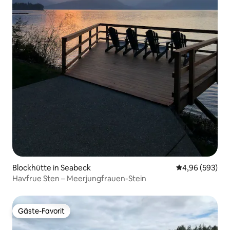
Blockhütte in Seabeck
Durchschnittli
4,96 (593)
Havfrue Sten – Meerjungfrauen-Stein
Gäste-Favorit
Gäste-Favorit