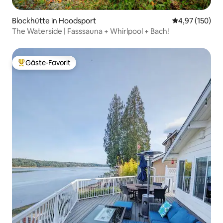
Blockhütte in Hoodsport
Durchschnittl
4,97 (150)
The Waterside | Fasssauna + Whirlpool + Bach!
Gäste-Favorit
Beliebter Gäste-Favorit.