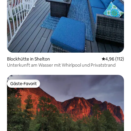
Blockhütte in Shelton
Durchschnittl
4,96 (112)
Unterkunft am Wasser mit Whirlpool und Privatstrand
Gäste-Favorit
Gäste-Favorit