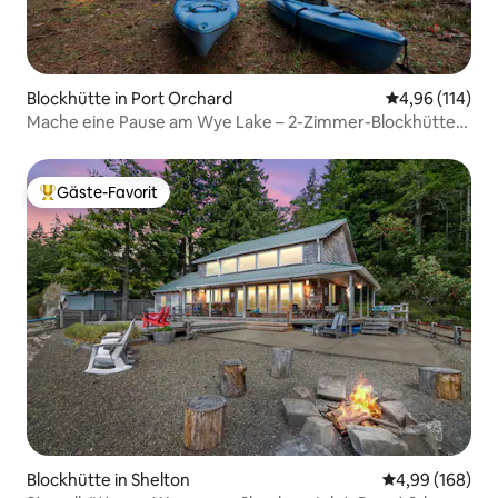
Blockhütte in Port Orchard
Durchschnittl
4,96 (114)
Mache eine Pause am Wye Lake – 2-Zimmer-Blockhütte
am See
Gäste-Favorit
Beliebter Gäste-Favorit.
Blockhütte in Shelton
Durchschnittli
4,99 (168)