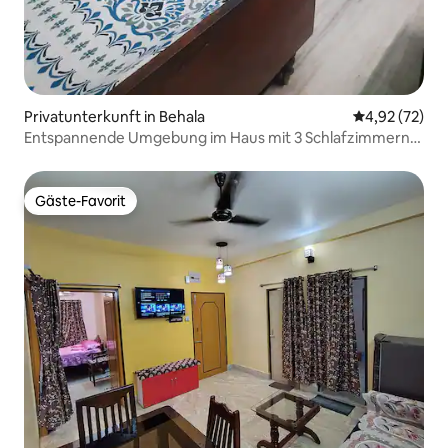
Privatunterkunft in Behala
Durchschnitt
4,92 (72)
Entspannende Umgebung im Haus mit 3 Schlafzimmern
in Kolkata
Gäste-Favorit
Gäste-Favorit