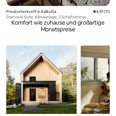
Privatunterkunft in Kalkutta
Durchschnitt
4,91 (11)
Diamond-Suite, Klimaanlage, 2 Schlafzimmer,
Komfort wie zuhause und großartige
Wohnzimmer, Küche, mit FITNESSCENTER
Monatspreise