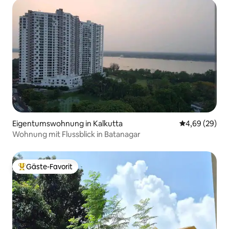
Eigentumswohnung in Kalkutta
Durchschnittl
4,69 (29)
Wohnung mit Flussblick in Batanagar
Gäste-Favorit
Beliebter Gäste-Favorit.