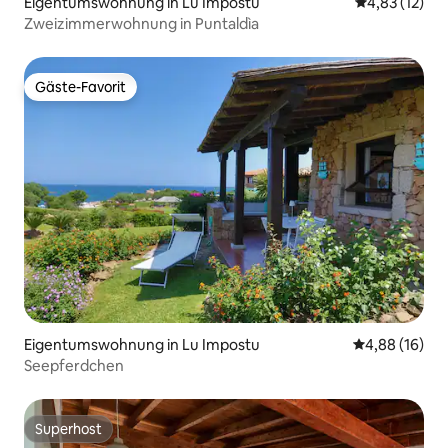
Eigentumswohnung in Lu Impostu
Durchschnitt
4,83 (12)
Zweizimmerwohnung in Puntaldìa
Gäste-Favorit
Gäste-Favorit
Eigentumswohnung in Lu Impostu
Durchschnitt
4,88 (16)
Seepferdchen
Superhost
Superhost