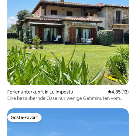
Ferienunterkunft in Lu Impostu
Durchschnitt
4,85 (13)
Eine bezaubernde Oase nur wenige Gehminuten vom
Meer entfernt
Gäste-Favorit
Gäste-Favorit