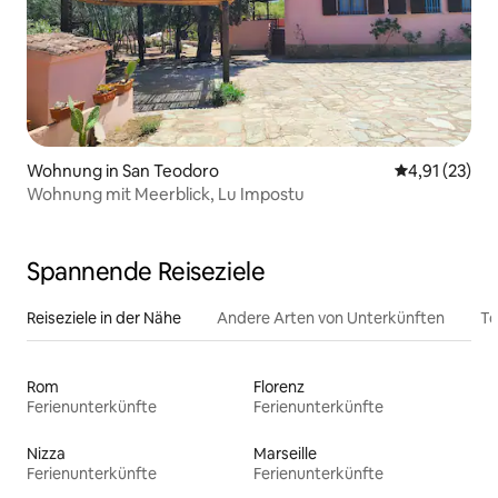
Wohnung in San Teodoro
Durchschnitt
4,91 (23)
Wohnung mit Meerblick, Lu Impostu
Spannende Reiseziele
Reiseziele in der Nähe
Andere Arten von Unterkünften
To
Rom
Florenz
Ferienunterkünfte
Ferienunterkünfte
Nizza
Marseille
Ferienunterkünfte
Ferienunterkünfte