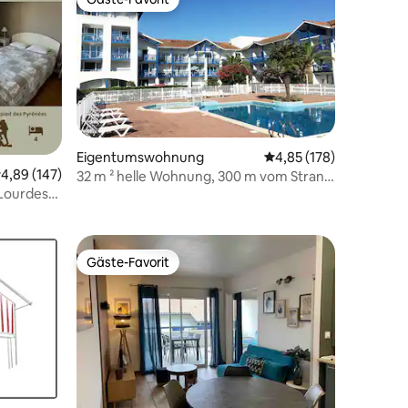
Gäste-Favorit
Eigentumswohnung
Durchschnittliche Bew
4,85 (178)
63 Bewertungen
urchschnittliche Bewertung: 4,89 von 5, 147 Bewertungen
4,89 (147)
32 m ² helle Wohnung, 300 m vom Strand
 Lourdes
entfernt
Gäste-Favorit
Gäste-Favorit