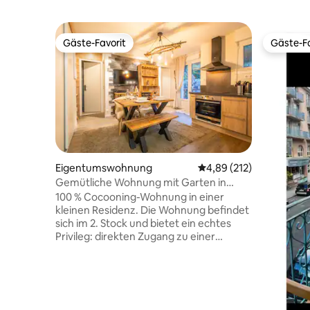
Gäste-Favorit
Gäste-Fa
Gäste-Favorit
Gäste-Fa
Eigentumswohnung
Durchschnittliche Bewe
4,89 (212)
Gemütliche Wohnung mit Garten in
Cauterets
100 % Cocooning-Wohnung in einer
kleinen Residenz. Die Wohnung befindet
sich im 2. Stock und bietet ein echtes
Privileg: direkten Zugang zu einer
Terrasse und einem 100 m² großen
Garten, die ausschließlich der Wohnung
zur Verfügung stehen. Eine ruhige
Umgebung, ideal, um neue Energie zu
tanken und gleichzeitig eine Lage im