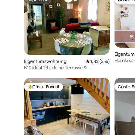
Superhost
Gäste-Fa
Eigentu
Harrikoa 
Eigentumswohnung
Durchschnittliche Bewe
4,82 (355)
Bourg ce
B10 ideal T3+ kleine Terrasse &
kostenlose Parkplätze
Gäste-Favorit
Gäste-Fa
Beliebter Gäste-Favorit.
Gäste-Fa