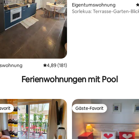
Eigentumswohnung
D
Sorlekua: Terrasse-Garten-Blic
ertung: 4,97 von 5, 39 Bewertungen
Rhune-WLAN.
mswohnung
Durchschnittliche Bewertung: 4,89 von 5, 1
4,89 (181)
Ferienwohnungen mit Pool
vorit
Gäste-Favorit
vorit
Gäste-Favorit