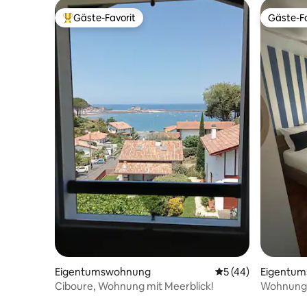
Gäste-Favorit
Gäste-Fa
Beliebter Gäste-Favorit.
Gäste-Fa
Eigentumswohnung
Durchschnittliche 
5 (44)
Eigentu
Ciboure, Wohnung mit Meerblick!
Wohnung 