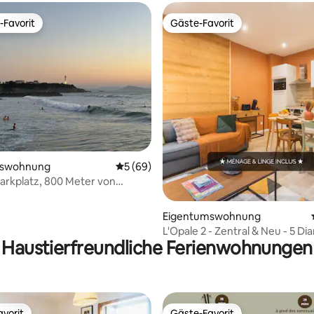
-Favorit
Gäste-Favorit
r Gäste-Favorit.
Gäste-Favorit
mswohnung
Durchschnittliche Bewertung: 5 von 5, 
5 (69)
Bewertung: 5 von 5, 55 Bewertungen
Parkplatz, 800 Meter von
 & Wald
Eigentumswohnung
L'Opale 2 - Zentral & Neu - 5 D
Haustierfreundliche Ferienwohnungen
vorit
Gäste-Favorit