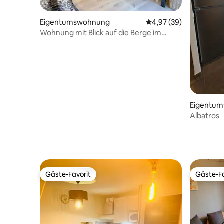
Eigentumswohnung
Durchschnittliche Bew
4,97 (39)
Wohnung mit Blick auf die Berge im
Stadtzentrum
Eigentu
Albatros
Gäste-Favorit
Gäste-Fa
Gäste-Favorit
Gäste-Fa