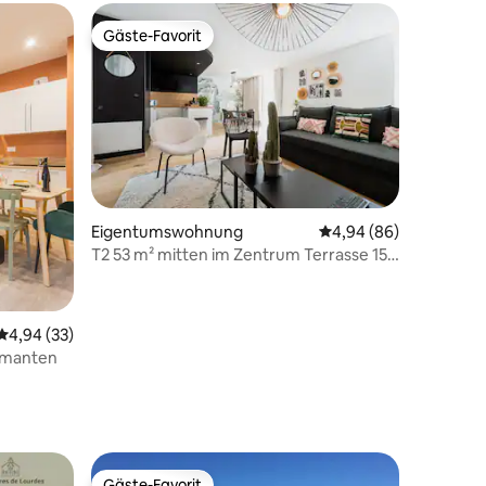
Gäste-Favorit
Gäste-Favorit
Eigentumswohnung
Durchschnittliche Be
4,94 (86)
T2 53 m² mitten im Zentrum Terrasse 15
69 Bewertungen
m2 ruhig
Durchschnittliche Bewertung: 4,94 von 5, 33 Bewertungen
4,94 (33)
iamanten
Gäste-Favorit