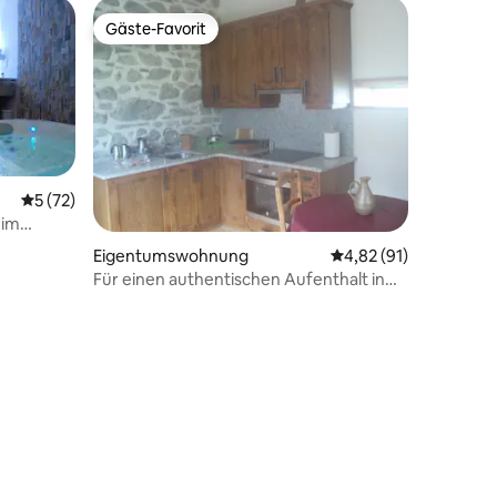
Gäste-Favorit
Gäste-Favorit
Durchschnittliche Bewertung: 5 von 5, 72 Bewertungen
5 (72)
 im
Eigentumswohnung
Durchschnittliche Be
4,82 (91)
Für einen authentischen Aufenthalt in
den Bergen.
85 Bewertungen