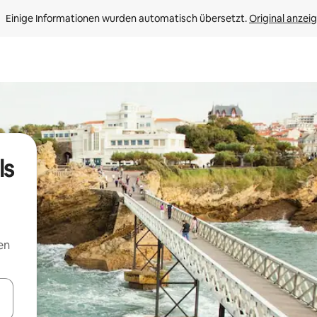
Einige Informationen wurden automatisch übersetzt. 
Original anzei
ls
en
en Pfeiltasten nach oben und unten oder erkunde die Ergebnisse durc