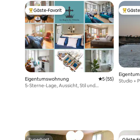
Gäste-Favorit
Gäste
Beliebter Gäste-Favorit.
Beliebte
Eigentu
Eigentumswohnung
Durchschnittliche 
5 (55)
Studio + 
5-Sterne-Lage, Aussicht, Stil und
Stränden
Gastfreundschaft!
Superhost
Gäste-Fa