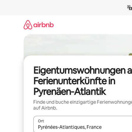
Zu
Inhalten
springen
Eigentumswohnungen a
Ferienunterkünfte in
Pyrenäen-Atlantik
Finde und buche einzigartige Ferienwohnung
auf Airbnb.
Ort
Wenn Ergebnisse verfügbar sind, navigiere mit d