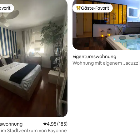
vorit
Gäste-Favorit
vorit
Beliebter Gäste-Favorit.
Eigentumswohnung
Wohnung mit eigenem Jacuzzi
Baskenland
Bewertung: 5 von 5, 44 Bewertungen
mswohnung
Durchschnittliche Bewertung: 4,95 von 5, 1
4,95 (185)
im Stadtzentrum von Bayonne