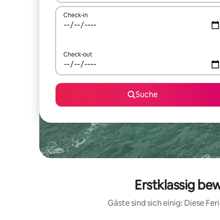
Check-in
Check-out
Suche
Erstklassig be
Gäste sind sich einig: Diese F