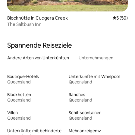
Blockhütte in Cudgera Creek
Durchschni
5 (50)
The Saltbush Inn
Spannende Reiseziele
Andere Arten von Unterkünften
Unternehmungen
Boutique-Hotels
Unterkünfte mit Whirlpool
Queensland
Queensland
Blockhütten
Ranches
Queensland
Queensland
Villen
Schiffscontainer
Queensland
Queensland
Unterkünfte mit behindertengerechtem Bett
Mehr anzeigen