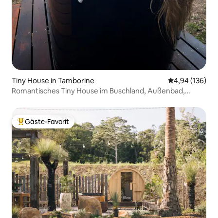
Tiny House in Tamborine
Durchschnittli
4,94 (136)
Romantisches Tiny House im Buschland, Außenbad,
Feuerstelle
Gäste-Favorit
Beliebter Gäste-Favorit.