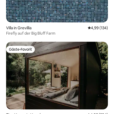
Villa in Grevillia
Durchschnittli
4,99 (134)
Firefly auf der Big Bluff Farm
Gäste-Favorit
Gäste-Favorit