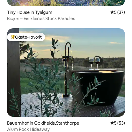
Tiny House in Tyalgum
Durchschn
5 (37)
Bidjun – Ein kleines Stück Paradies
Gäste-Favorit
Beliebter Gäste-Favorit.
Bauernhof in Goldfields,Stanthorpe
Durchschn
5 (53)
Alum Rock Hideaway