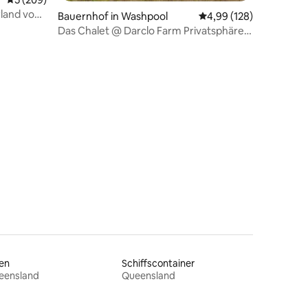
rland von
Bauernhof in Washpool
Durchschnittliche Bew
4,99 (128)
Das Chalet @ Darclo Farm Privatsphäre
und Weiden
len
Schiffscontainer
eensland
Queensland