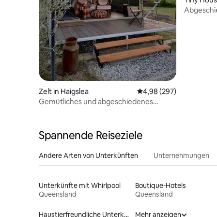
Abgeschi
Retreat –
Zelt in Haigslea
Durchschnittliche Bewe
4,98 (297)
Gemütliches und abgeschiedenes
Glamping für zwei auf der Twigley Farm
Spannende Reiseziele
Andere Arten von Unterkünften
Unternehmungen
Unterkünfte mit Whirlpool
Boutique-Hotels
Queensland
Queensland
Haustierfreundliche Unterkünfte
Mehr anzeigen