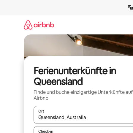
Zu
Inhalten
springen
Ferienunterkünfte in
Queensland
Finde und buche einzigartige Unterkünfte auf
Airbnb
Ort
Wenn Ergebnisse verfügbar sind, navigiere mit d
Check-in