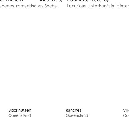
edenes, romantisches Seehaus
Luxuriöse Unterkunft im Hinte
 Montville
Noosa
rtung: 4,98 von 5, 297 Bewertungen
Blockhütten
Ranches
Vil
Queensland
Queensland
Qu