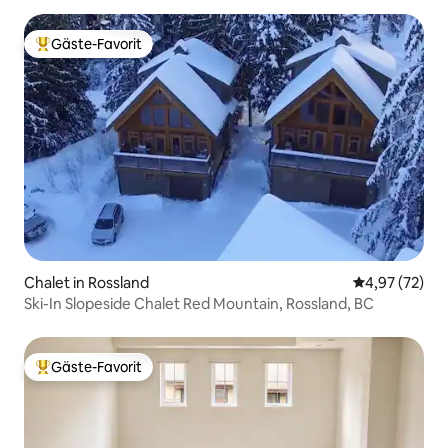
Gäste-Favorit
Beliebter Gäste-Favorit.
Chalet in Rossland
Durchschnitt
4,97 (72)
Ski-In Slopeside Chalet Red Mountain, Rossland, BC
Gäste-Favorit
Beliebter Gäste-Favorit.