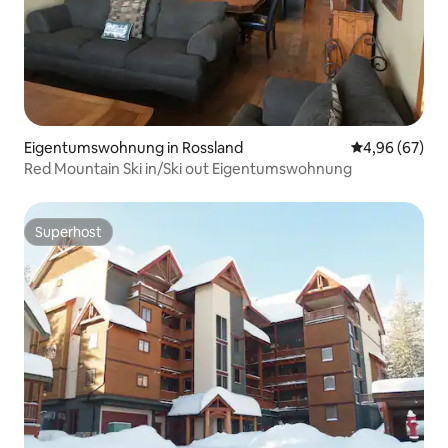
Eigentumswohnung in Rossland
Durchschnittl
4,96 (67)
Red Mountain Ski in/Ski out Eigentumswohnung
Superhost
Superhost