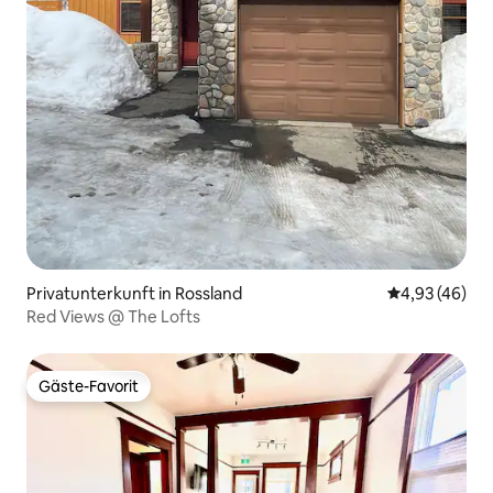
Privatunterkunft in Rossland
Durchschnittl
4,93 (46)
Red Views @ The Lofts
Gäste-Favorit
Gäste-Favorit