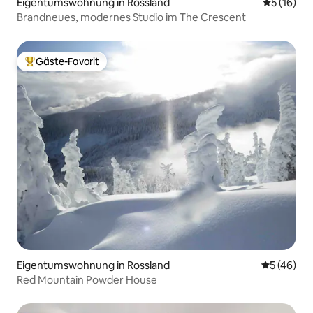
Eigentumswohnung in Rossland
Durchschn
5 (16)
Brandneues, modernes Studio im The Crescent
Gäste-Favorit
Beliebter Gäste-Favorit.
Eigentumswohnung in Rossland
Durchschni
5 (46)
Red Mountain Powder House