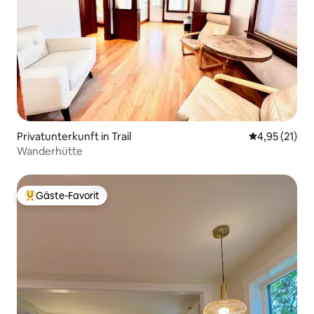
Privatunterkunft in Trail
Durchschnitt
4,95 (21)
Wanderhütte
Gäste-Favorit
Beliebter Gäste-Favorit.