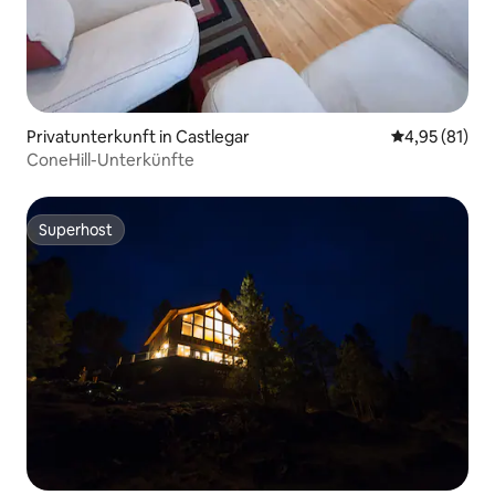
Privatunterkunft in Castlegar
Durchschnitt
4,95 (81)
ConeHill-Unterkünfte
Superhost
Superhost