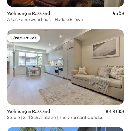
Wohnung in Rossland
Durchsch
5 (5)
Altes Feuerwehrhaus – Haddie Brown
Gäste-Favorit
Gäste-Favorit
Wohnung in Rossland
Durchschnitt
4,9 (30)
Studio | 2–4 Schlafplätze | The Crescent Condos