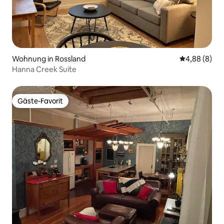
Wohnung in Rossland
Durchschnitt
4,88 (8)
Hanna Creek Suite
Gäste-Favorit
Gäste-Favorit