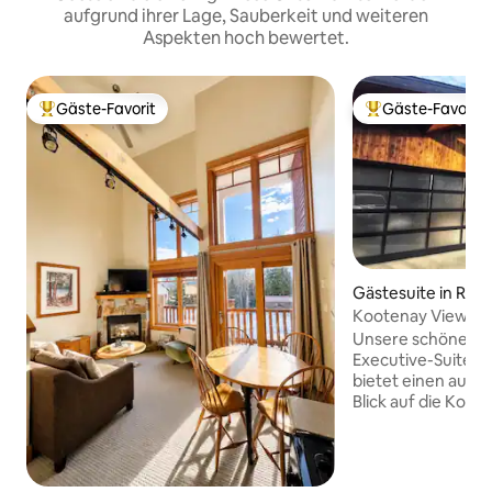
aufgrund ihrer Lage, Sauberkeit und weiteren
Aspekten hoch bewertet.
Gäste-Favorit
Gäste-Favorit
Beliebter Gäste-Favorit.
Beliebter Gäste-F
Gästesuite in Ross
Kootenay View – 
Unsere schöne 11
Executive-Suite m
bietet einen auße
Blick auf die Koot
Quadratfuß große 
bietet einen Ort, 
Sonnenaufgänge z
Grill, um Mahlzeit