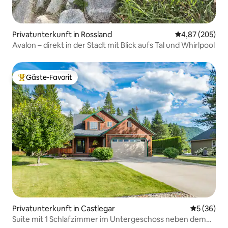
Privatunterkunft in Rossland
Durchschnittli
4,87 (205)
Avalon – direkt in der Stadt mit Blick aufs Tal und Whirlpool
Gäste-Favorit
Beliebter Gäste-Favorit.
Privatunterkunft in Castlegar
Durchschni
5 (36)
Suite mit 1 Schlafzimmer im Untergeschoss neben dem