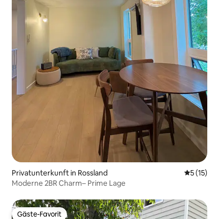
Privatunterkunft in Rossland
Durchschn
5 (15)
Moderne 2BR Charm– Prime Lage
Gäste-Favorit
Gäste-Favorit