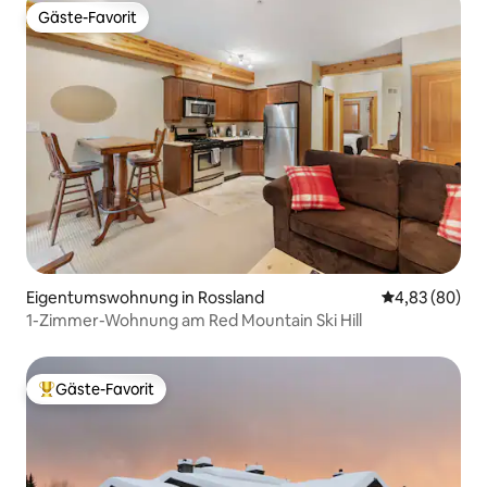
Gäste-Favorit
Gäste-Favorit
Eigentumswohnung in Rossland
Durchschnittl
4,83 (80)
1-Zimmer-Wohnung am Red Mountain Ski Hill
Gäste-Favorit
Beliebter Gäste-Favorit.