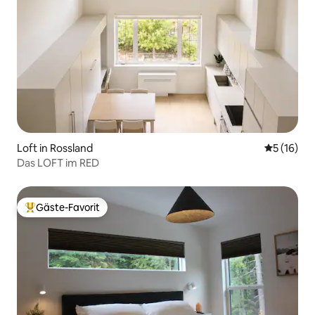
Loft in Rossland
Durchschn
5 (16)
Das LOFT im RED
Gäste-Favorit
Beliebter Gäste-Favorit.