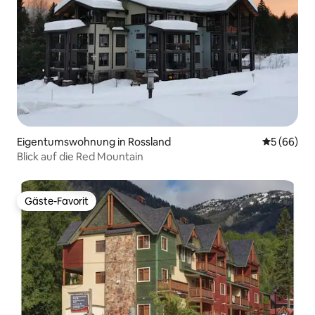
Eigentumswohnung in Rossland
Durchschni
5 (66)
Blick auf die Red Mountain
Gäste-Favorit
Gäste-Favorit