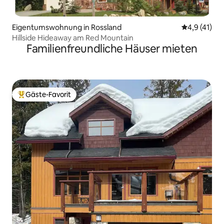
Eigentumswohnung in Rossland
Durchschnit
4,9 (41)
Hillside Hideaway am Red Mountain
Familienfreundliche Häuser mieten
Gäste-Favorit
Beliebter Gäste-Favorit.