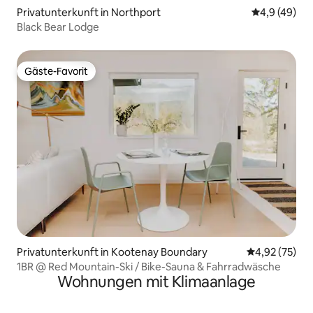
Privatunterkunft in Northport
Durchschnit
4,9 (49)
Black Bear Lodge
Gäste-Favorit
Gäste-Favorit
Privatunterkunft in Kootenay Boundary
Durchschnitt
4,92 (75)
1BR @ Red Mountain-Ski / Bike-Sauna & Fahrradwäsche
Wohnungen mit Klimaanlage