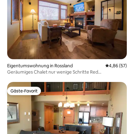
Eigentumswohnung in Rossland
Durchschnittl
4,86 (57)
Geräumiges Chalet nur wenige Schritte Red
Mountain/Whirlpool
Gäste-Favorit
Gäste-Favorit