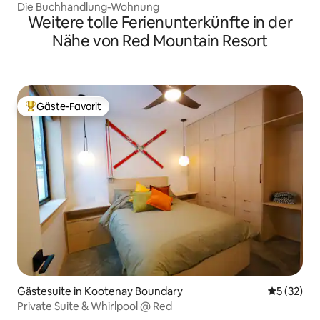
Die Buchhandlung-Wohnung
Weitere tolle Ferienunterkünfte in der
Nähe von Red Mountain Resort
Gäste-Favorit
Beliebter Gäste-Favorit.
Gästesuite in Kootenay Boundary
Durchschn
5 (32)
Private Suite & Whirlpool @ Red