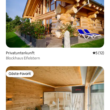
Privatunterkunft
Durchschn
5 (12)
Blockhaus Eifelstern
Gäste-Favorit
Gäste-Favorit