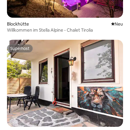
Blockhütte
Neue Unt
Neu
Willkommen im Stella Alpine - Chalet Tirolia
Superhost
Superhost