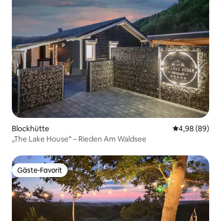
Blockhütte
Durchschnittl
4,98 (89)
„The Lake House“ – Rieden Am Waldsee
Gäste-Favorit
Gäste-Favorit