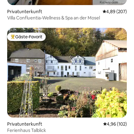
Privatunterkunft
Durchschnittli
4,89 (207)
Villa Confluentia-Wellness & Spa an der Mosel
Gäste-Favorit
Beliebter Gäste-Favorit.
Privatunterkunft
Durchschnittli
4,96 (102)
Ferienhaus Talblick