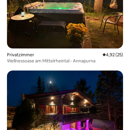
Privatzimmer
Durchschnitt
4,92 (25)
Wellnessoase am Mittelrheintal - Annapurna