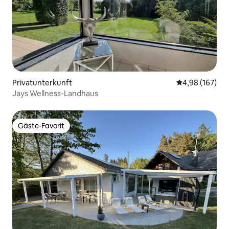
Privatunterkunft
Durchschnittli
4,98 (167)
Jays Wellness-Landhaus
Gäste-Favorit
Gäste-Favorit