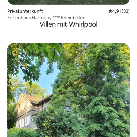
Privatunterkunft
Durchschnitt
4,91 (32)
Ferienhaus Harmony **** Rheinböllen
Villen mit Whirlpool