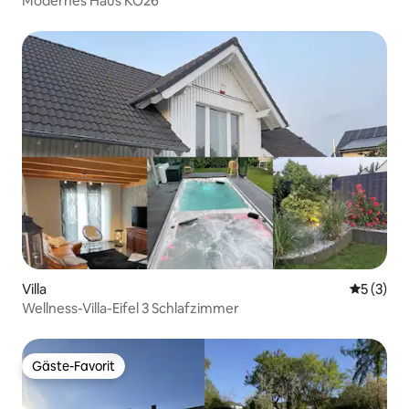
Modernes Haus KO26
Villa
Durchsch
5 (3)
Wellness-Villa-Eifel 3 Schlafzimmer
Gäste-Favorit
Gäste-Favorit