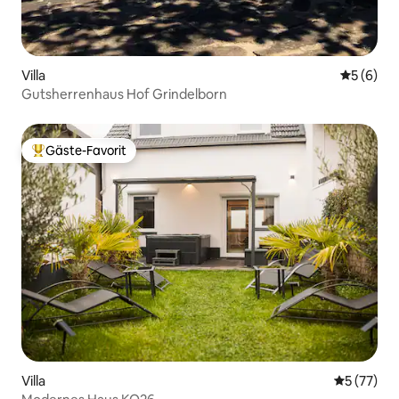
Villa
Durchschn
5 (6)
Gutsherrenhaus Hof Grindelborn
Gäste-Favorit
Beliebter Gäste-Favorit.
Villa
Durchschn
5 (77)