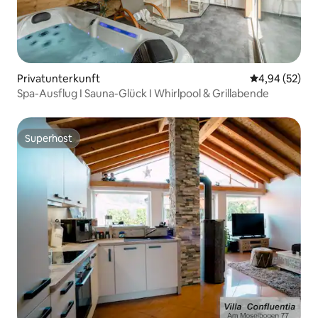
Privatunterkunft
Durchschnittl
4,94 (52)
Spa-Ausflug I Sauna-Glück I Whirlpool & Grillabende
Superhost
Superhost