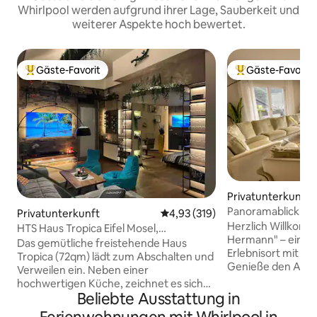
Whirlpool werden aufgrund ihrer Lage, Sauberkeit und
weiterer Aspekte hoch bewertet.
Gäste-Favorit
Gäste-Favorit
Beliebter Gäste-Favorit.
Beliebter Gäste-F
Privatunterkunft
Panoramablick mit
Privatunterkunft
Durchschnittliche Bewertung: 4
4,93 (319)
Fitness
Herzlich Willkom
HTS Haus Tropica Eifel Mosel,
Hermann" – ein Wo
Fitnessraum und Whirlpool
Das gemütliche freistehende Haus
Erlebnisort mit m
Tropica (72qm) lädt zum Abschalten und
Genieße den Aus
Verweilen ein. Neben einer
dem Alltag in unse
hochwertigen Küche, zeichnet es sich
5-Sterne Unterku
Beliebte Ausstattung in
durch seine Liebe zum Detail aus. Es gibt
1964 von unseren
eine Schlafcouch, sodass 2 Kinder