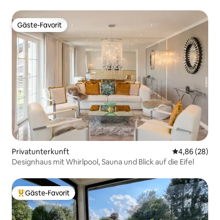
Gäste-Favorit
Gäste-Favorit
Privatunterkunft
Durchschnittl
4,86 (28)
Designhaus mit Whirlpool, Sauna und Blick auf die Eifel
Gäste-Favorit
Beliebter Gäste-Favorit.