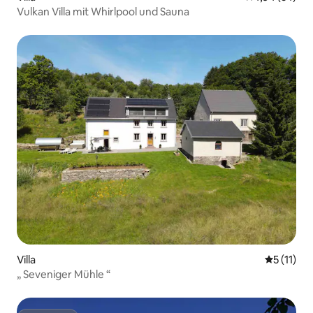
Vulkan Villa mit Whirlpool und Sauna
Villa
Durchschn
5 (11)
„ Seveniger Mühle “