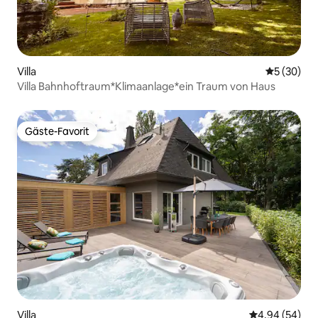
Villa
Durchschni
5 (30)
Villa Bahnhoftraum*Klimaanlage*ein Traum von Haus
Gäste-Favorit
Gäste-Favorit
Villa
Durchschnittl
4,94 (54)