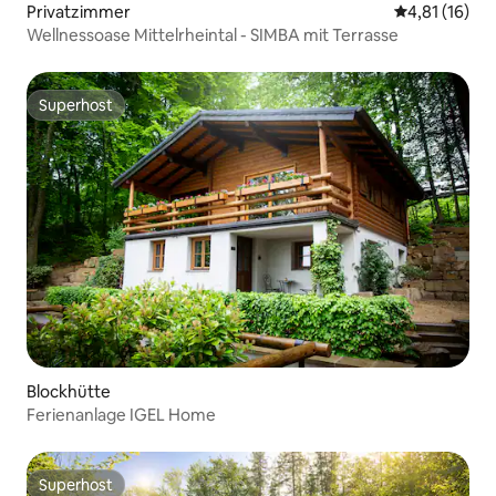
Privatzimmer
Durchschnitt
4,81 (16)
Wellnessoase Mittelrheintal - SIMBA mit Terrasse
Superhost
Superhost
Blockhütte
Ferienanlage IGEL Home
Superhost
Superhost