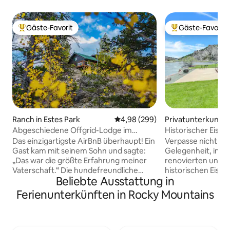
Gäste-Favorit
Gäste-Favorit
Beliebter Gäste-Favorit.
Beliebter Gäste-F
Ranch in Estes Park
Durchschnittliche Bewertung: 4
4,98 (299)
Privatunterkunft 
Abgeschiedene Offgrid-Lodge im
Historischer Eise
Hinterland im Nationalwald
Das einzigartigste AirBnB überhaupt! Ein
Verpasse nicht die
Gast kam mit seinem Sohn und sagte:
Gelegenheit, in di
„Das war die größte Erfahrung meiner
renovierten und r
Vaterschaft.“ Die hundefreundliche
historischen Eis
Beliebte Ausstattung in
Estes Park Outfitters Lodge ist eine
Northern Pacific R
netzunabhängige Berghütte (max. 4
übernachten. Wenn Eisenbahnwaggons
Ferienunterkünften in Rocky Mountains
Personen) auf 20 Acres im National
dein Ding sind, wir
Forest. Wandere, fahre Mountainbike,
verpassen wollen,
Schneeschuhwandern, Langlaufski und
einzigartigen Stü
bringe Pferde mit, um endlose Meilen
übernachten. Wenn Angeln oder das