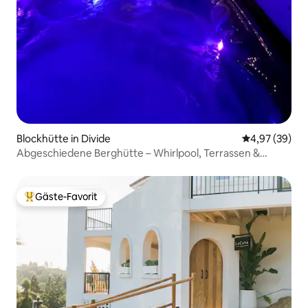
Blockhütte in Divide
Durchschnittl
4,97 (39)
Abgeschiedene Berghütte – Whirlpool, Terrassen &
Sterne
Gäste-Favorit
Beliebter Gäste-Favorit.