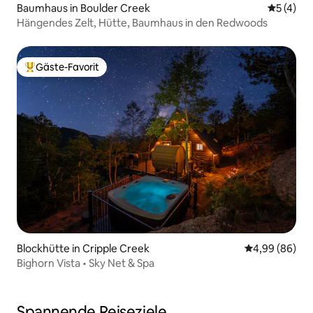
Baumhaus in Boulder Creek
Durchsch
5 (4)
Hängendes Zelt, Hütte, Baumhaus in den Redwoods
Gäste-Favorit
Beliebter Gäste-Favorit.
Blockhütte in Cripple Creek
Durchschnittl
4,99 (86)
Bighorn Vista • Sky Net & Spa
Spannende Reiseziele