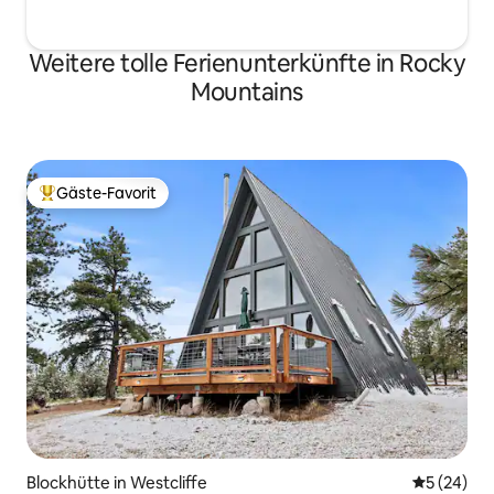
Weitere tolle Ferienunterkünfte in Rocky
Mountains
Gäste-Favorit
Beliebter Gäste-Favorit.
Blockhütte in Westcliffe
Durchschni
5 (24)