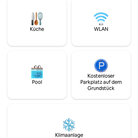
von Wanderwegen und erstaunliche
Treibenlassen au
Aussichten zu erkunden. Wintergäste
Missouri River dein 
erhalten eine kostenlose Schneemobil-
dies auch nicht ve
Fahrt; Allradantrieb im Sommer
einen Flusszugang gibt
obligatorisch. Lies das Inserat und stelle
Ferienwohnung ve
Küche
WLAN
Fragen! Meilenweit von der Zivilisation
Schlafzimmer, 1 B
entfernt. Tiere sind die einzigen
und eine Veranda 
Nachbarn!
damit du die Natu
Kostenloser
Pool
Parkplatz auf dem
Grundstück
Klimaanlage