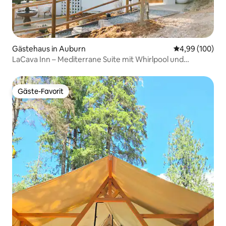
Gästehaus in Auburn
Durchschnittli
4,99 (100)
LaCava Inn – Mediterrane Suite mit Whirlpool und
Aussicht!
Gäste-Favorit
Gäste-Favorit