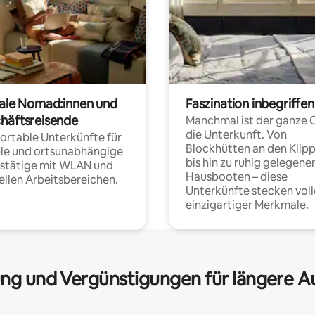
tale Nomad:innen und
Faszination inbegriffen
häftsreisende
Manchmal ist der ganze 
die Unterkunft. Von
rtable Unterkünfte für
Blockhütten an den Klip
ble und ortsunabhängige
bis hin zu ruhig gelegene
fstätige mit WLAN und
Hausbooten – diese
ellen Arbeitsbereichen.
Unterkünfte stecken voll
einzigartiger Merkmale.
ng und Vergünstigungen für längere A