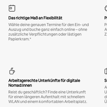
Das richtige Maß an Flexibilität
P
Wähle deine genauen Termine für den Ein- und
P
Auszug und buche ganz einfach online – ohne
A
zusätzliche Verpflichtungen oder lästigen
Z
Papierkram.*
Arbeitsgerechte Unterkünfte für digitale
S
Nomad:innen
A
Reist du geschäftlich? Finde eine Unterkunft
U
für einen längeren Aufenthalt mit schnellem
d
WLAN und einem komfortablen Arbeitsplatz.
Ü