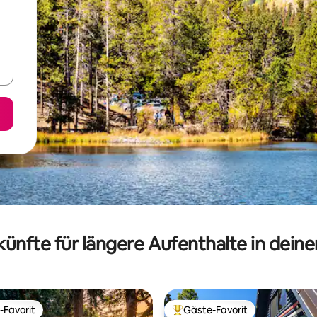
ünfte für längere Aufenthalte in dein
-Favorit
Gäste-Favorit
r Gäste-Favorit.
Beliebter Gäste-Favorit.