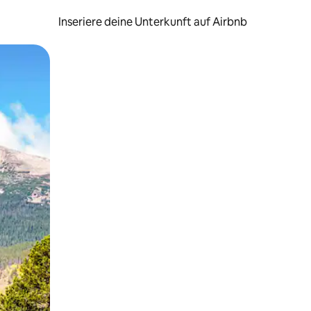
Inseriere deine Unterkunft auf Airbnb
h Berühren oder Wischgesten.