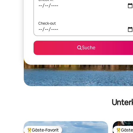
Check-out
Suche
Unterk
Gäste-Favorit
Gäste
Beliebter Gäste-Favorit.
Beliebte