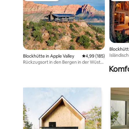
Blockhütt
Isländisc
Blockhütte in Apple Valley
Durchschnittliche Bewe
4,99 (185)
Sauna + W
Rückzugsort in den Bergen in der Wüste
Komfo
| Elevation 40 Zion