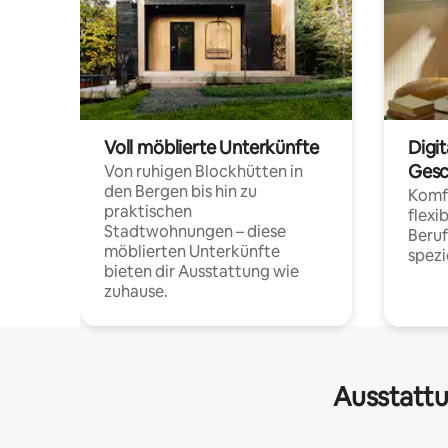
Voll möblierte Unterkünfte
Digi
Gesc
Von ruhigen Blockhütten in
den Bergen bis hin zu
Komfo
praktischen
flexi
Stadtwohnungen – diese
Beru
möblierten Unterkünfte
spezi
bieten dir Ausstattung wie
zuhause.
Ausstattu