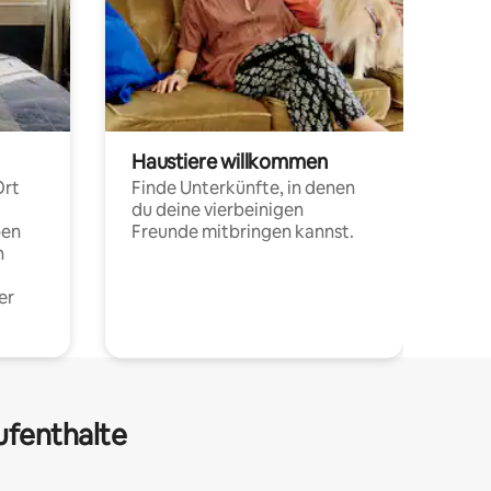
Haustiere willkommen
Ort
Finde Unterkünfte, in denen
du deine vierbeinigen
pen
Freunde mitbringen kannst.
n
er
ufenthalte