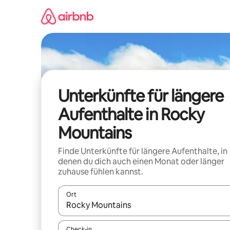
Zu
Inhalten
springen
Unterkünfte für längere
Aufenthalte in Rocky
Mountains
Finde Unterkünfte für längere Aufenthalte, in
denen du dich auch einen Monat oder länger
zuhause fühlen kannst.
Ort
Wenn Ergebnisse verfügbar sind, navigiere mit d
Check-in