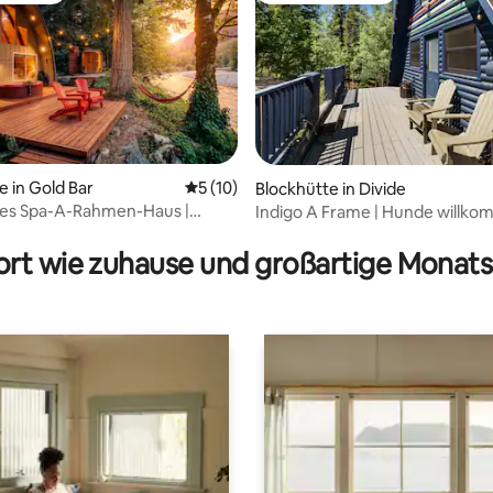
e in Gold Bar
Durchschnittliche Bewertung: 5 von 5, 
5 (10)
Blockhütte in Divide
hes Spa-A-Rahmen-Haus |
Indigo A Frame | Hunde willko
rtung: 4,99 von 5, 185 Bewertungen
hirlpool am Fluss
Whirlpool, abgeschieden
rt wie zuhause und großartige Monats