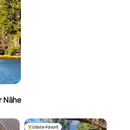
er Nähe
Gäste-Favorit
Beliebter Gäste-Favorit.