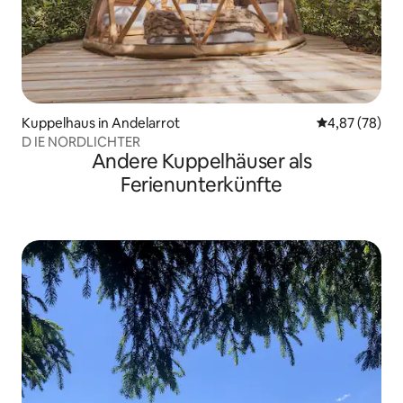
Kuppelhaus in Andelarrot
Durchschnittl
4,87 (78)
D IE NORDLICHTER
Andere Kuppelhäuser als
Ferienunterkünfte