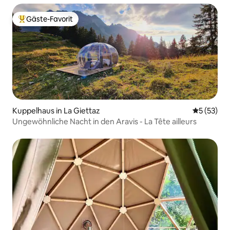
Gäste-Favorit
Beliebter Gäste-Favorit.
Kuppelhaus in La Giettaz
Durchschn
5 (53)
Ungewöhnliche Nacht in den Aravis - La Tête ailleurs