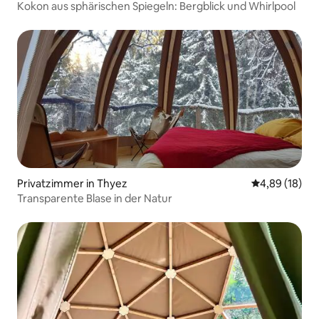
Kokon aus sphärischen Spiegeln: Bergblick und Whirlpool
Privatzimmer in Thyez
Durchschnitt
4,89 (18)
Transparente Blase in der Natur