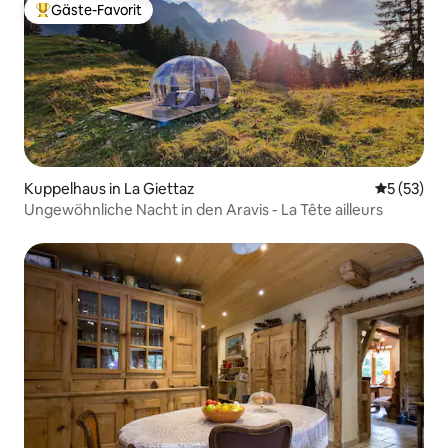
Gäste-Favorit
Beliebter Gäste-Favorit.
Kuppelhaus in La Giettaz
Durchschn
5 (53)
Ungewöhnliche Nacht in den Aravis - La Tête ailleurs