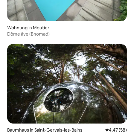
Wohnung in Moutier
Dôme âve (Bnomad)
Baumhaus in Saint-Gervais-les-Bains
Durchschnittl
4,47 (58)