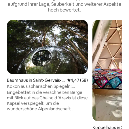
aufgrund ihrer Lage, Sauberkeit und weiterer Aspekte
hoch bewertet.
Baumhaus in Saint-Gervais-l
Durchschnittliche Bewertung: 
4,47 (58)
es-Bains
Kokon aus sphärischen Spiegeln:
Bergblick und Whirlpool
Eingebettet in die verschneiten Berge
mit Blick auf das Chaine d 'Aravis ist diese
Kapsel verspiegelt, um die
wunderschöne Alpenlandschaft
widerzuspiegeln. Ideal für Skifahrer,
Schneeschuhle und Wanderer als Ort
zum Ausruhen und Reflektieren oder
Kuppelhaus in Sain