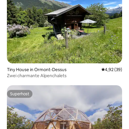
Tiny House in Ormont-Dessus
Durchschnittl
4,92 (39)
Zwei charmante Alpenchalets
Superhost
Superhost