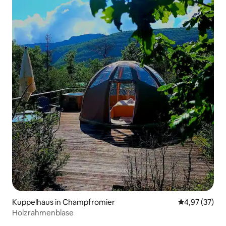
Kuppelhaus in Champfromier
Durchschnitt
4,97 (37)
Holzrahmenblase