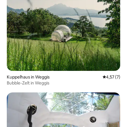
Kuppelhaus in Weggis
Durchschnit
4,57 (7)
Bubble-Zelt in Weggis