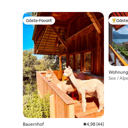
Gäste-Favorit
Gäste
Gäste-Favorit
Beliebte
Wohnung
Bauernhof
Durchschnittliche Bew
4,98 (44)