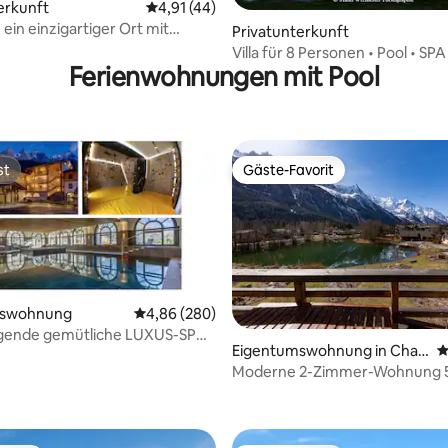
ertung: 4,95 von 5, 63 Bewertungen
erkunft
Durchschnittliche Bewertung: 4,91 von 5, 
4,91 (44)
ein einzigartiger Ort mit
Privatunterkunft
!
Villa für 8 Personen • Pool • SPA
Ferienwohnungen mit Pool
Aufenthaltsraum • Lac Annecy
st
Gäste-Favorit
st
Gäste-Favorit
mswohnung
Durchschnittliche Bewertung: 4,86 von 5, 2
4,86 (280)
gende gemütliche LUXUS-SPA
Eigentumswohnung in Cha
D
ertung: 4,89 von 5, 115 Bewertungen
e in der Nähe von Schweizer
monix
Moderne 2-Zimmer-Wohnung 5
Fitnessraum Spa Garage Blick 
Blanc