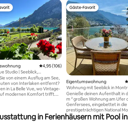
vorit
Gäste-Favorit
vorit
Gäste-Favorit
rtung: 4,91 von 5, 322 Bewertungen
mswohnung
Durchschnittliche Bewertung: 4,95 von 5, 1
4,95 (106)
ue Studio | Seeblick,
er Parkplatz
ie von einem Ausflug am See,
Eigentumswohnung
D
nuten von Interlaken entfernt?
Wohnung mit Seeblick in Montr
n in La Belle Vue, wo Vintage-
Résidence National
Genieße deinen Aufenthalt in d
f modernen Komfort trifft.
m ² großen Wohnung am Ufer 
hicke Penthouse-Studio, das
Genfersees, eingebettet in die
renoviert wurde, liegt nur
prestigeträchtigen National M
chritte vom Thunersee
usstattung in Ferienhäusern mit Pool 
Residences in der Nähe des
Es verfügt über eine voll
Stadtzentrums. Es bietet privat
tete Küchenzeile, Seeblick,
Unterkünfte mit einfachem Zu
um Sommerpool und ist