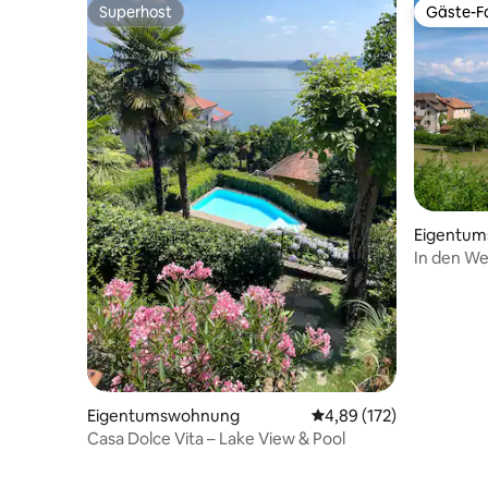
Superhost
Gäste-Fa
Superhost
Gäste-Fa
Eigentu
In den W
Lausanne
Eigentumswohnung
Durchschnittliche Bewe
4,89 (172)
Casa Dolce Vita – Lake View & Pool