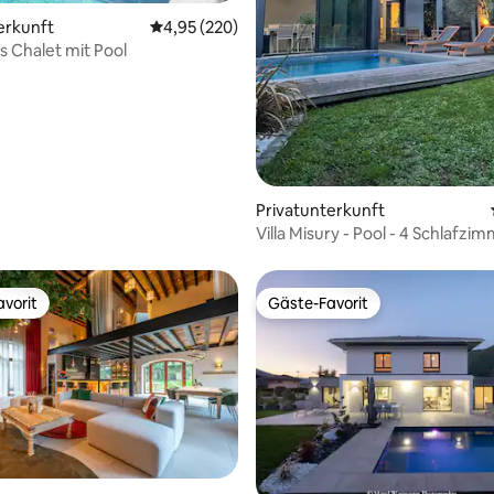
rtung: 4,99 von 5, 166 Bewertungen
erkunft
Durchschnittliche Bewertung: 4,95 von 5, 2
4,95 (220)
s Chalet mit Pool
Privatunterkunft
Villa Misury - Pool - 4 Schlafzi
vorit
Gäste-Favorit
vorit
Gäste-Favorit