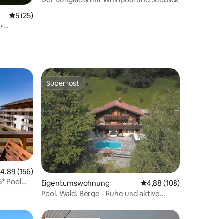
44 Bewertungen
Durchschnittliche Bewertung: 5 von 5, 25 Bewertungen
5 (25)
 •
Superhost
Superhost
80 Bewertungen
urchschnittliche Bewertung: 4,89 von 5, 156 Bewertungen
4,89 (156)
* Pool
Eigentumswohnung
Durchschnittliche Bew
4,88 (108)
auf Mont-
Pool, Wald, Berge - Ruhe und aktive
Erholung