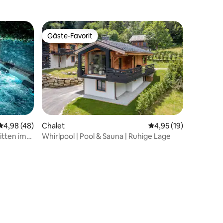
Gäste-Favorit
Gäste-Favorit
17 Bewertungen
Durchschnittliche Bewertung: 4,98 von 5, 48 Bewertungen
4,98 (48)
Chalet
Durchschnittliche Be
4,95 (19)
itten im
Whirlpool | Pool & Sauna | Ruhige Lage