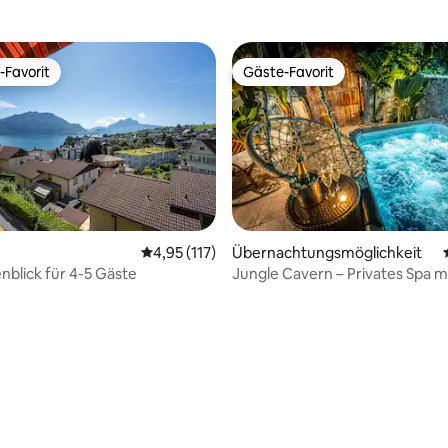
-Favorit
Gäste-Favorit
r Gäste-Favorit.
Gäste-Favorit
Durchschnittliche Bewertung: 4,95 von 5, 1
4,95 (117)
Übernachtungsmöglichkeit
See / Alpenblick für 4-5 Gäste
Jungle Cavern – Privates Spa m
Dschungel
ertung: 4,98 von 5, 44 Bewertungen