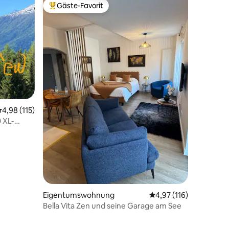
Gäste-Favorit
Beliebter Gäste-Favorit.
33 Bewertungen
urchschnittliche Bewertung: 4,98 von 5, 115 Bewertungen
4,98 (115)
0 XL-
Eigentumswohnung
Durchschnittliche Bew
4,97 (116)
Bella Vita Zen und seine Garage am See