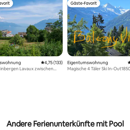
vorit
Gäste-Favorit
vorit
Gäste-Favorit
mswohnung
Durchschnittliche Bewertung: 4,75 von 5, 1
4,75 (133)
Eigentumswohnung
D
einbergen Lavaux zwischen
Magische 4 Täler Ski In-Out185
 & Montreu
Ansicht/Pool/Sauna
rtung: 4,89 von 5, 172 Bewertungen
Andere Ferienunterkünfte mit Pool