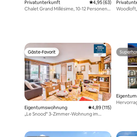
Privatunterkunft
Durchschnittliche Bew
4,95 (63)
Privatunt
Chalet Grand Millésime, 10-12 Personen,
Woodloft, 
Portes du Soleil
Hallenbad
Gäste-Favorit
Superho
Gäste-Favorit
Superho
Eigentu
Hervorra
Eigentumswohnung
Durchschnittliche Bew
4,89 (115)
HomeOffic
„Le Snood“ 3-Zimmer-Wohnung im
Zentrum von Chamonix