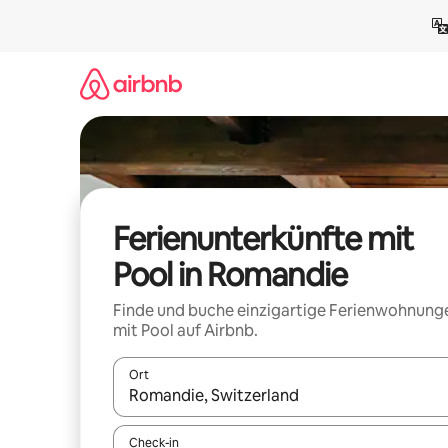
Zu
Inhalten
springen
Ferienunterkünfte mit
Pool in Romandie
Finde und buche einzigartige Ferienwohnung
mit Pool auf Airbnb.
Ort
Wenn Ergebnisse verfügbar sind, navigiere mit d
Check-in