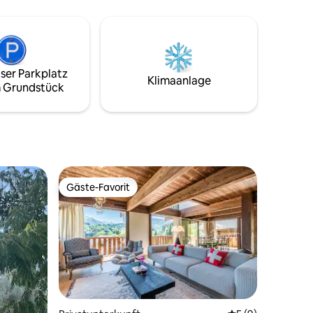
Genieße Abendessen bei Kerzenschein
ntes
am Innenkamin oder wärme dich mit
te Küche,
einem Glas Wein im heißen Whirlpool auf
 und eine
der Terrasse auf. Grille mit deinen Lieben
se
oder versammle dich einfach um die
ser Parkplatz
EREICH
Feuerstelle.
Klimaanlage
 Grundstück
, Sauna,
fort &
 inklusive
Gäste-Favorit
Gäste-Favorit