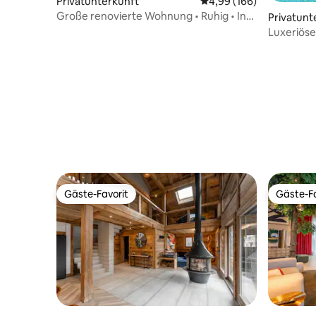
Privatunterkunft
Durchschnittliche Bewe
4,99 (166)
Große renovierte Wohnung • Ruhig • In
Privatunt
der Nähe von Lausanne
Luxeriöse
Gäste-Favorit
Gäste-Fa
Gäste-Favorit
Gäste-Fa