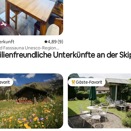
ertung: 4,83 von 5, 18 Bewertungen
erkunft
Durchschnittliche Bewertung: 4,89 von 5,
4,89 (9)
nd Fasssauna Unesco-Region
lienfreundliche Unterkünfte an der Ski
norama
vorit
Gäste-Favorit
vorit
Beliebter Gäste-Favorit.