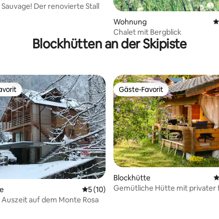
 Sauvage! Der renovierte Stall
Bewertung: 5 von 5, 14 Bewertungen
Wohnung
D
e
Chalet mit Bergblick
Blockhütten an der Skipiste
vorit
Gäste-Favorit
vorit
Gäste-Favorit
Bewertung: 5 von 5, 20 Bewertungen
Blockhütte
D
Gemütliche Hütte mit privater 
te
Durchschnittliche Bewertung: 5 von 5, 
5 (10)
Sauna
 Auszeit auf dem Monte Rosa