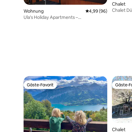
Chalet
Chalet Dü
Wohnung
Durchschnittliche Bew
4,99 (96)
Ula's Holiday Apartments –
Panoramablick von der Dachterrasse
Gäste-Favorit
Gäste-Fa
Gäste-Favorit
Gäste-Fa
Chalet