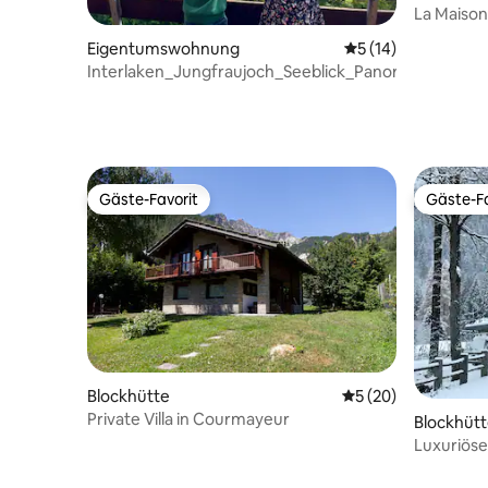
La Maison
Eigentumswohnung
Durchschnittliche 
5 (14)
Interlaken_Jungfraujoch_Seeblick_Panorama_Famili
Gäste-Favorit
Gäste-Fa
Gäste-Favorit
Gäste-Fa
Blockhütte
Durchschnittliche 
5 (20)
Private Villa in Courmayeur
Blockhüt
Luxuriöse