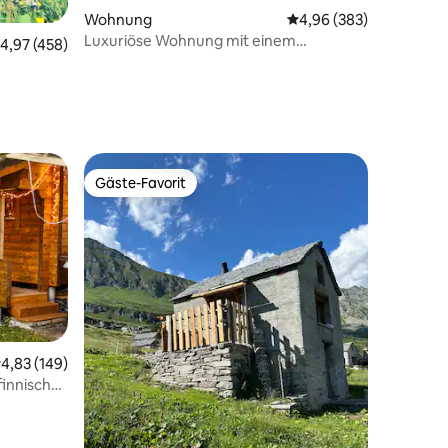
Wohnung
Durchschnittliche Bew
4,96 (383)
Luxuriöse Wohnung mit einem
urchschnittliche Bewertung: 4,97 von 5, 458 Bewertungen
4,97 (458)
Schlafzimmer und Whirlpool!
Gäste-Favorit
Gäste-Favorit
urchschnittliche Bewertung: 4,83 von 5, 149 Bewertungen
4,83 (149)
finnischer
10 Bewertungen