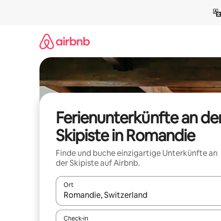
Zu
Inhalten
springen
Ferienunterkünfte an de
Skipiste in Romandie
Finde und buche einzigartige Unterkünfte an
der Skipiste auf Airbnb.
Ort
Wenn Ergebnisse verfügbar sind, navigiere mit d
Check-in