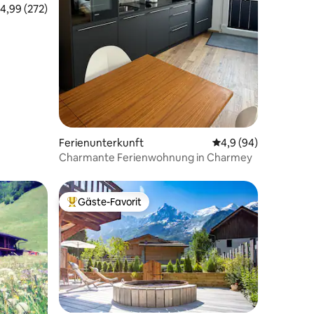
urchschnittliche Bewertung: 4,99 von 5, 272 Bewertungen
4,99 (272)
48 Bewertungen
Ferienunterkunft
Durchschnittliche B
4,9 (94)
Charmante Ferienwohnung in Charmey
Gäste-Favorit
Beliebter Gäste-Favorit.
10 Bewertungen