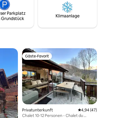
Holz, aber auch lebhaftere Farben und
moderner Komfort. Ruhige Ausflüge,
 draußen
ser Parkplatz
sowohl auf Schneeschuhen als auch auf
zofen,
Klimaanlage
 Grundstück
Skifahren.
inen
Gäste-Favorit
Gäste-Favorit
49 Bewertungen
Privatunterkunft
Durchschnittliche Be
4,94 (47)
Chalet 10-12 Personen - Chalet du