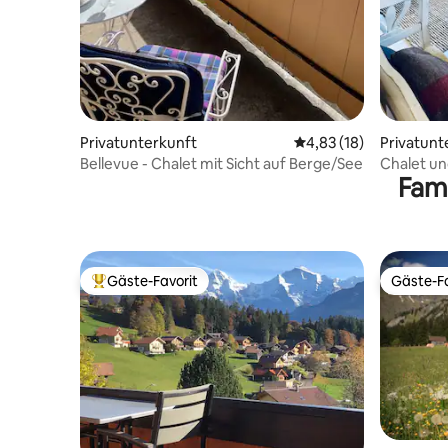
Privatunterkunft
Durchschnittliche Bew
4,83 (18)
Privatunt
Bellevue - Chalet mit Sicht auf Berge/See
Chalet u
Fami
Alpenpa
Gäste-Favorit
Gäste-Fa
Beliebter Gäste-Favorit.
Gäste-Fa