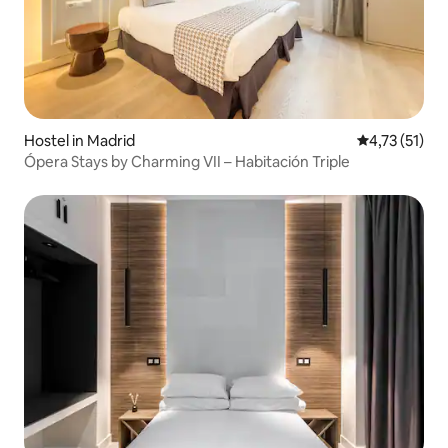
Hostel in Madrid
Durchschnitt
4,73 (51)
Ópera Stays by Charming VII – Habitación Triple