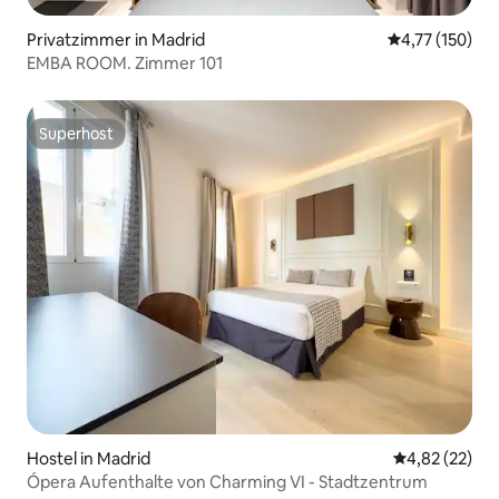
Privatzimmer in Madrid
Durchschnittl
4,77 (150)
EMBA ROOM. Zimmer 101
Superhost
Superhost
Hostel in Madrid
Durchschnitt
4,82 (22)
Ópera Aufenthalte von Charming VI - Stadtzentrum