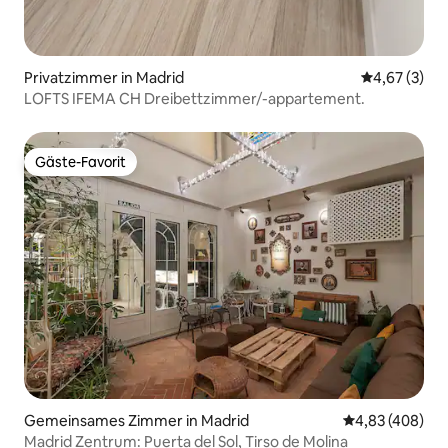
Privatzimmer in Madrid
Durchschnit
4,67 (3)
LOFTS IFEMA CH Dreibettzimmer/-appartement.
Gäste-Favorit
Gäste-Favorit
Gemeinsames Zimmer in Madrid
Durchschnittli
4,83 (408)
Madrid Zentrum: Puerta del Sol, Tirso de Molina