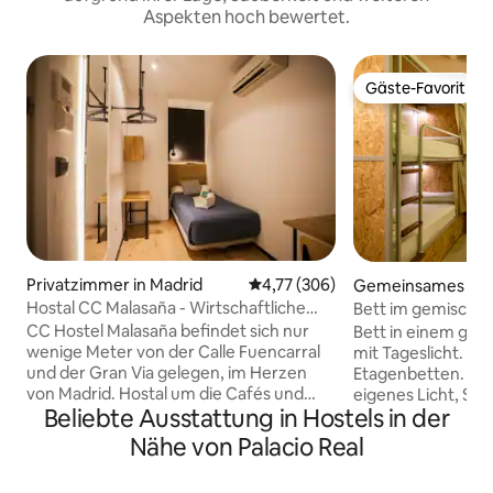
Aspekten hoch bewertet.
Gäste-Favorit
Gäste-Favorit
Privatzimmer in Madrid
Durchschnittliche Bewertung: 4
4,77 (306)
Gemeinsames Zim
adrid
Hostal CC Malasaña - Wirtschaftliche
Bett im gemischte
Single. Privates Badezimmer - nicht
Loft House Madrid
CC Hostel Malasaña befindet sich nur
Bett in einem ge
erstattbar
wenige Meter von der Calle Fuencarral
mit Tageslicht. 2 
und der Gran Via gelegen, im Herzen
Etagenbetten. Jed
von Madrid. Hostal um die Cafés und
eigenes Licht, St
Beliebte Ausstattung in Hostels in der
trendige Restaurants, originell und
Anschluss und Reg
kreativ, und andere Unternehmen, die
verfügt über eine
Nähe von Palacio Real
Trends sind im Zentrum von Madrid
Verdunkelungsvor
machen diese Gegend eine der
Privatsphäre sowi