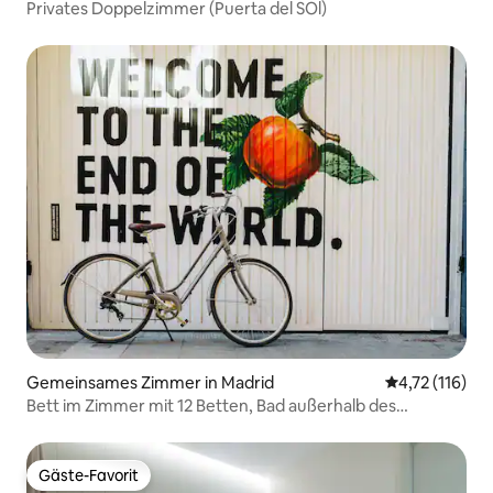
Privates Doppelzimmer (Puerta del SOl)
Gemeinsames Zimmer in Madrid
Durchschnittl
4,72 (116)
Bett im Zimmer mit 12 Betten, Bad außerhalb des
Zimmers, geteilt
Gäste-Favorit
Gäste-Favorit