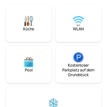
schönsten in der Stadt Einstellung. Das
individuelle Schub
Hostel ist sehr gut angebunden, zwei
die mit einem Vor
Minuten von der U-Bahn Station Tribunal
verschlossen werd
und Parken Barcelo. Das kürzlich
Rezeption gemietet
renovierte CC Hostel Malasaña, es
verfügen über: Klimaanlage Heizung
verfügt über 17 einfache Zimmer und
High-Speed-WLA
cuidadadas, und komplett ausgestattet.
und Duschen auf 
Küche
WLAN
Alle Zimmer sind nach außen und
Bettlaken Handtü
verfügen über ein eigenes Bad mit
Aufpreis und auf
Ausnahme von zwei mit gemeinsamen
Bad. Das Hostel haben auch WIFI
Internetzugang und 08:00 a 23:00-
Stunden-Service, um Sie mit Ihren
Bedürfnissen zu unterstützen. CC
Hostel Malasaña ist eine ausgezeichnete
Kostenloser
Wahl nach Madrid zum besten Preis zu
Pool
Parkplatz auf dem
entdecken. Hostal CC Malasaña halten
Grundstück
die Reservierung bis 18:00 Uhr am Tag
der Ankunft, wenn Sie später als 18:00
Uhr in die Herberge kommen, muss der
Gast über ihre voraussichtliche
Ankunftszeit zu planen. Die
Nichtbeachtung dieser Kommunikations
Hostal CC Malasaña nicht garantieren,