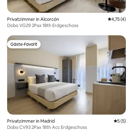
Privatzimmer in Alcorcón
Durchschnit
4,75 (4)
Dobo VG29 2Pax 1Bth Erdgeschoss
Gäste-Favorit
Gäste-Favorit
Privatzimmer in Madrid
Durchsch
5 (5)
Dobo CV93 2Pax 1Bth Acc Erdgeschoss