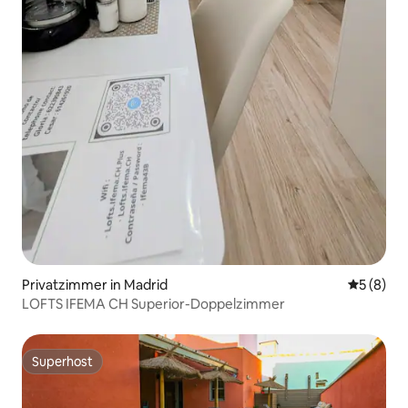
Privatzimmer in Madrid
Durchschn
5 (8)
LOFTS IFEMA CH Superior-Doppelzimmer
Superhost
Superhost