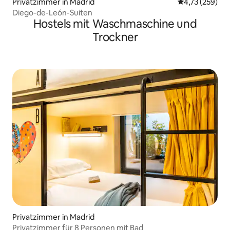
Privatzimmer in Madrid
Durchschnittl
4,73 (259)
Diego-de-León-Suiten
Hostels mit Waschmaschine und
Trockner
Privatzimmer in Madrid
Privatzimmer für 8 Personen mit Bad