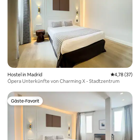
Hostel in Madrid
Durchschnitt
4,78 (37)
Ópera Unterkünfte von Charming X - Stadtzentrum
Gäste-Favorit
Gäste-Favorit