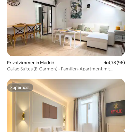
Privatzimmer in Madrid
Durchschnitt
4,73 (96)
Callao Suites (El Carmen) - Familien-Apartment mit
Mansarde
Superhost
Superhost