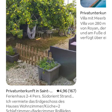
Privatunterkunft i
is-sur-Mer
Villa mit Meerblic
Golfplatzes
Villa von 280 m² i
von Royan, dem Zo
und am Fuße des G
verfügt über eine
ein Poolhaus im kal
Inneren befindet s
ausgestattete Küc
großen Wohnzimm
XXL-Kellerbereic
angrenzenden Wä
ist. Im Obergesch
einem großen Ent
seinem Overhead-P
eine große Terrass
Meer und die typi
Privatunterkunft in Saint-G
Durchschnittliche Bewertung: 4
4,96 (167)
unserer Region beg
eorges-de-Didonne
Ferienhaus 2-4 Pers. Südorient Strand
600 m
Ich vermiete das Erdgeschoss des
Hauses Wohnzimmer/Küche+2
Schlafzimmer+Badezimmer Rollläden