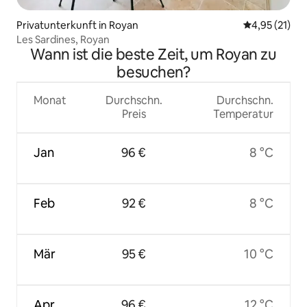
Privatunterkunft in Royan
Durchschnitt
4,95 (21)
Les Sardines, Royan
Wann ist die beste Zeit, um Royan zu
besuchen?
Monat
Durchschn.
Durchschn.
Preis
Temperatur
Jan
96 €
8 °C
Feb
92 €
8 °C
Mär
95 €
10 °C
Apr
96 €
12 °C