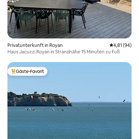
Privatunterkunft in Royan
Durchschnitt
4,81 (94)
Haus Jacuzzi Royan in Strandnähe 15 Minuten zu Fuß
Gäste-Favorit
Beliebter Gäste-Favorit.