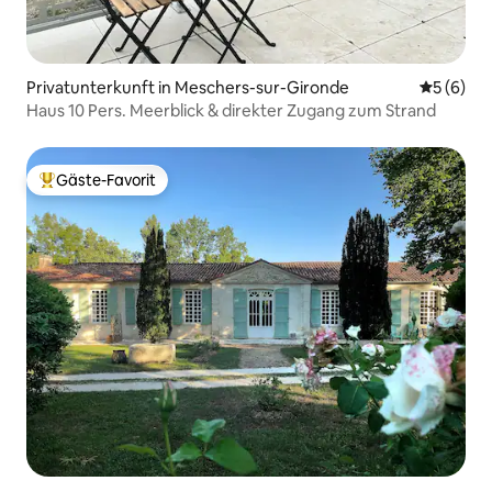
Privatunterkunft in Meschers-sur-Gironde
Durchschn
5 (6)
Haus 10 Pers. Meerblick & direkter Zugang zum Strand
Gäste-Favorit
Beliebter Gäste-Favorit.