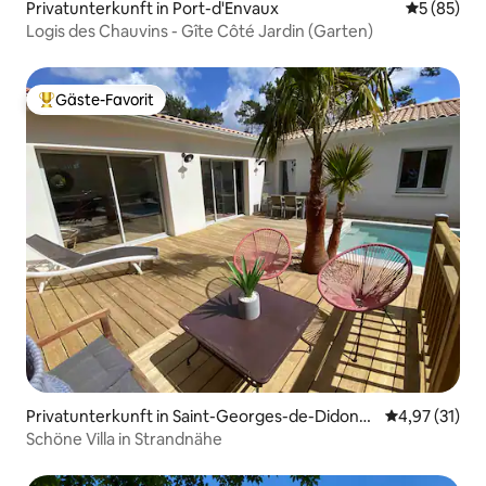
Privatunterkunft in Port-d'Envaux
Durchschni
5 (85)
Logis des Chauvins - Gîte Côté Jardin (Garten)
Gäste-Favorit
Beliebter Gäste-Favorit.
Privatunterkunft in Saint-Georges-de-Didonn
Durchschnitt
4,97 (31)
e
Schöne Villa in Strandnähe