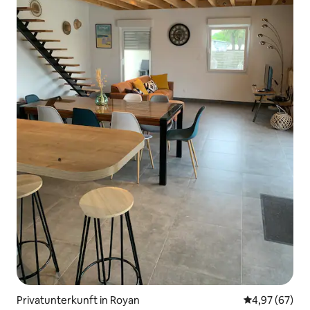
Privatunterkunft in Royan
Durchschnittl
4,97 (67)