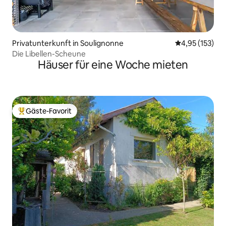
Privatunterkunft in Soulignonne
Durchschnittl
4,95 (153)
Die Libellen-Scheune
Häuser für eine Woche mieten
Gäste-Favorit
Beliebter Gäste-Favorit.