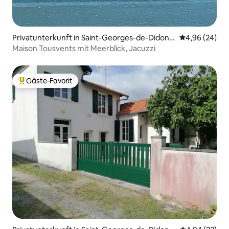
Privatunterkunft in Saint-Georges-de-Didonn
Durchschnittl
4,96 (24)
e
Maison Tousvents mit Meerblick, Jacuzzi
Gäste-Favorit
Beliebter Gäste-Favorit.