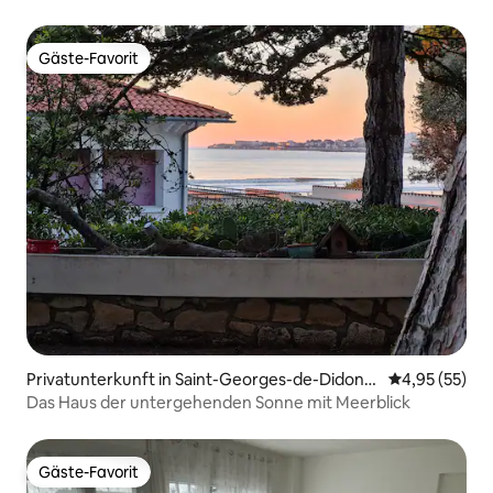
Gäste-Favorit
Gäste-Favorit
Privatunterkunft in Saint-Georges-de-Didonn
Durchschnitt
4,95 (55)
e
Das Haus der untergehenden Sonne mit Meerblick
Gäste-Favorit
Gäste-Favorit