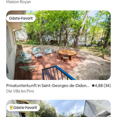
Maison Royan
Gäste-Favorit
Gäste-Favorit
Privatunterkunft in Saint-Georges-de-Didonn
Durchschnittl
4,88 (34)
e
Die Villa les Pins
Gäste-Favorit
Beliebter Gäste-Favorit.