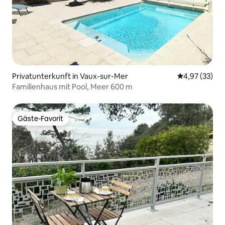
Privatunterkunft in Vaux-sur-Mer
Durchschnitt
4,97 (33)
Familienhaus mit Pool, Meer 600 m
Gäste-Favorit
Gäste-Favorit