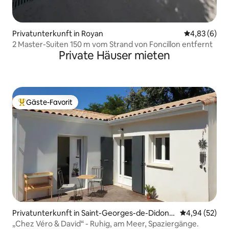
Privatunterkunft in Royan
Durchschnitt
4,83 (6)
2 Master-Suiten 150 m vom Strand von Foncillon entfernt
Private Häuser mieten
Gäste-Favorit
Beliebter Gäste-Favorit.
Privatunterkunft in Saint-Georges-de-Didonn
Durchschnittl
4,94 (52)
e
„Chez Véro & David“ - Ruhig, am Meer, Spaziergänge.