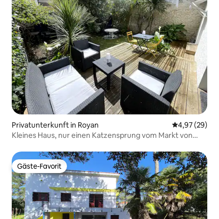
Privatunterkunft in Royan
Durchschnittl
4,97 (29)
Kleines Haus, nur einen Katzensprung vom Markt von
Royan entfernt
Gäste-Favorit
Gäste-Favorit