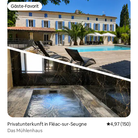
Gäste-Favorit
Gäste-Favorit
Privatunterkunft in Fléac-sur-Seugne
Durchschnittl
4,97 (150)
Das Mühlenhaus