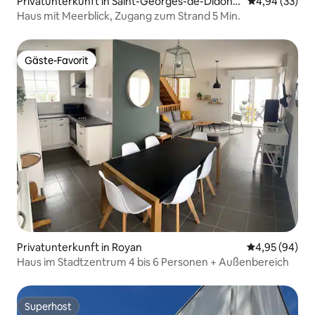
Privatunterkunft in Saint-Georges-de-Didonn
Durchschnittl
4,94 (33)
e
Haus mit Meerblick, Zugang zum Strand 5 Min.
Gäste-Favorit
Gäste-Favorit
Privatunterkunft in Royan
Durchschnittl
4,95 (94)
Haus im Stadtzentrum 4 bis 6 Personen + Außenbereich
Superhost
Superhost