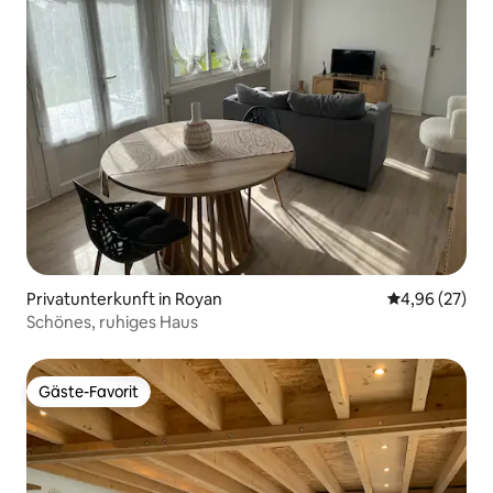
Privatunterkunft in Royan
Durchschnittl
4,96 (27)
Schönes, ruhiges Haus
Gäste-Favorit
Gäste-Favorit